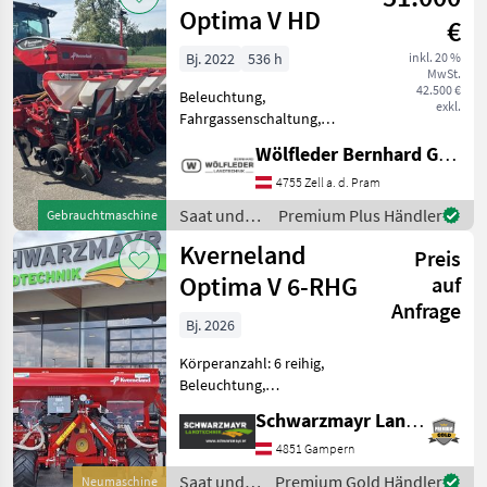
Maisscheib
Optima V HD
€
Bj. 2022
536 h
inkl. 20 %
MwSt.
42.500 €
Beleuchtung,
exkl.
Fahrgassenschaltung,
Spuranreisser,
Wölfleder Bernhard GmbH
Direktsaatausstattung,
Gummidruckrollen, hydr.
4755 Zell a. d. Pram
klappbar, pneumatisch,
Saat und
Premium Plus Händler
Gebrauchtmaschine
Reihendüngerstreuer,
Pflege /
Kverneland
Rüben, elektr.
Preis
Kverneland
Überwachung - Bj. 2
Optima V 6-RHG
auf
Anfrage
Bj. 2026
Körperanzahl: 6 reihig,
Beleuchtung,
Fahrgassenschaltung,
Schwarzmayr Landtechnik GmbH - Gampern
Fahrwerk, Spuranreisser,
Direktsaatausstattung,
4851 Gampern
Gummidruckrollen, hydr.
Saat und
Premium Gold Händler
Neumaschine