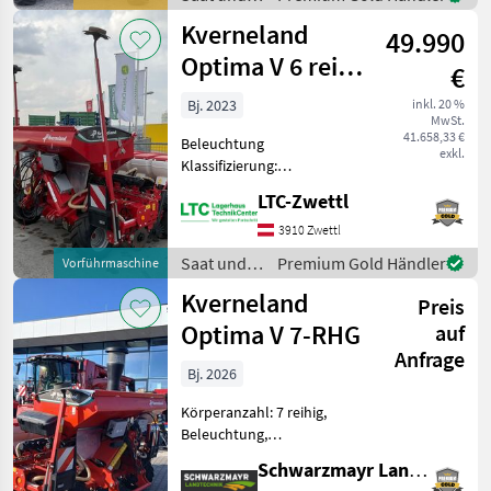
klappbar, Mais,
Pflege /
Kverneland
pneumatisch,
49.990
Kverneland
Reihendüngerstre
Optima V 6 reihig
€
e-drive II
Bj. 2023
inkl. 20 %
MwSt.
41.658,33 €
Beleuchtung
exkl.
Klassifizierung:
Vorführmaschine;
LTC-Zwettl
Arbeitsbreite: 4.8;
Reihenabstand: 75;
3910 Zwettl
Unterfußdüngung:
Saat und
Premium Gold Händler
Vorführmaschine
Scheibensech; Düngertank:
Pflege /
Kverneland
Ja; Antriebsart:
Preis
Kverneland
Kettenlaufwerk; Seri
Optima V 7-RHG
auf
Anfrage
Bj. 2026
Körperanzahl: 7 reihig,
Beleuchtung,
Fahrgassenschaltung,
Schwarzmayr Landtechnik GmbH - Aurolzmünster
Fahrwerk, Spuranreisser,