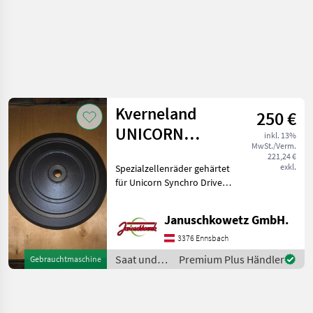
Kverneland
250 €
UNICORN
inkl. 13%
MwSt./Verm.
Spezial
221,24 €
exkl.
Spezialzellenräder gehärtet
Zellenrad Satz
für Unicorn Synchro Drive,
16 Zellen, geeigneet für
Kaliber von 2, 75 - 3, 25 mm
Januschkowetz GmbH.
(z.Bsp. Rote Rüben)
kompletter Satz mit
3376 Ennsbach
Abdeckring f. Gem
Saat und
Premium Plus Händler
Gebrauchtmaschine
Pflege /
Kverneland