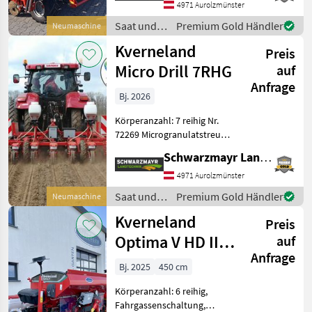
Direktsaatausstattung,
4971 Aurolzmünster
Gummidruckrollen, hydr.
Saat und
Premium Gold Händler
Neumaschine
klappbar, Mais,
Pflege /
Kverneland
pneumatisch,
Preis
Kverneland
Reihendüngerstre
Micro Drill 7RHG
auf
Anfrage
Bj. 2026
Körperanzahl: 7 reihig Nr.
72269 Microgranulatstreuer
für 7 Reihen - mit
Schwarzmayr Landtechnik GmbH - Aurolzmünster
elektrischem Antrieb ohne
Montage Das Verkaufsteam
4971 Aurolzmünster
der Fa. Schwarzmayr zeigt
Saat und
Premium Gold Händler
Neumaschine
Ihne
Pflege /
Kverneland
Preis
Kverneland
Optima V HD II
auf
Anfrage
eDrive
Bj. 2025
450 cm
Körperanzahl: 6 reihig,
Fahrgassenschaltung,