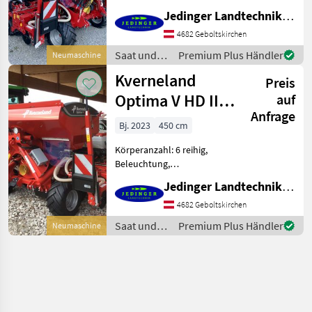
elektr. Überwachung,
Jedinger Landtechnik GmbH
Rüben,
Reihendüngerstreuer, Mais,
4682 Geboltskirchen
Gummidruckrollen,
Saat und
Premium Plus Händler
Neumaschine
Direktsaatausstattung,
Pflege /
Kverneland
Spuranreisser, Beleuchtung
Preis
Kverneland
Kverne
Optima V HD II
auf
Anfrage
eDrive 6-reihig
Bj. 2023
450 cm
Körperanzahl: 6 reihig,
Beleuchtung,
Fahrgassenschaltung,
Jedinger Landtechnik GmbH
Spuranreisser,
Direktsaatausstattung,
4682 Geboltskirchen
Gummidruckrollen, hydr.
Saat und
Premium Plus Händler
Neumaschine
klappbar, Mais,
Pflege /
pneumatisch,
Kverneland
Reihendüngerstreuer,
Rüben