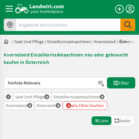
Angebote durchsuchen
/
Saat Und Pflege
/
Einzelkornsämaschinen
/
Kverneland
/
Österreic
Kverneland Einzelkornsämaschinen neu oder gebraucht
kaufen in Österreich
So wird auf Landwirt.com sortiert
Filter
x
x
x
Saat Und Pflege
Einzelkornsaemaschinen
x
x
x
Kverneland
Österreich
alle Filter löschen
Liste
Raster