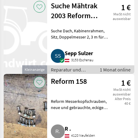
Ersatzteile /
Suche Mähtrak
1 €
Sonstige Reparatur
und Ersatzteile
2003 Reform
MwSt nicht
ausweisbar
Ersatzteile
Suche Dach, Kabinenrahmen,
Sitz, Doppelmesser 2, 3 m für
2003er Reform. Reparatur und
Ersatzteile Sonstige Reparatur
Sepp Sulzer
und Ersatzteile
3153 Eschenau
Reparatur und
1 Monat online
Kleinanzeige
Ersatzteile /
Reform 158
1 €
Sonstige Reparatur
und Ersatzteile
MwSt nicht
ausweisbar
Alter Preis
Reform Messerkopfschrauben,
40 €
neue und gebrauchte, eckige
und runde, € 1, -/Stk., Reform
Rüttelblech, Abweisblech, € 40,
-. Reparatur und Ersatzteile
R .
Sonstige Reparatur
4120 Neufelden