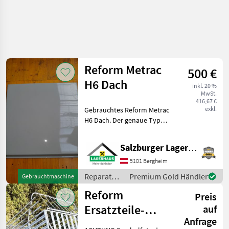
Suche
verfeinern
Reform Metrac
500 €
Kategorie
Land
Filter
4
1
H6 Dach
inkl. 20 %
MwSt.
10
416,67 €
AKTUELLER
exkl.
Gebrauchtes Reform Metrac
Zurücksetzen
Ergebnisse
PFAD
H6 Dach. Der genaue Typ
anzeigen
Landtechnik
kann leider nicht
festgestellt werden. Sollte
Reparatur
Salzburger Lagerhaus-Technik
auf einen Metrac H6 -
Und
Ersatzteile
ETL226905 passen. Sollten
5101 Bergheim
Sie noch Fragen,
Sonstige
Reparatur
Premium Gold Händler
Gebrauchtmaschine
Reparatur
und
Und
Reform
Preis
Ersatzteile
Ersatzteile
/ Reform
Ersatzteile-
auf
Reform
Anfrage
Muli/ Metrac/