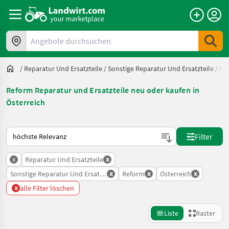
Angebote durchsuchen
/
Reparatur Und Ersatzteile
/
Sonstige Reparatur Und Ersatzteile
/
Re
Reform Reparatur und Ersatzteile neu oder kaufen in
Österreich
So wird auf Landwirt.com sortiert
Filter
x
x
Reparatur Und Ersatzteile
x
x
x
Sonstige Reparatur Und Ersatzteile
Reform
Österreich
x
alle Filter löschen
Liste
Raster