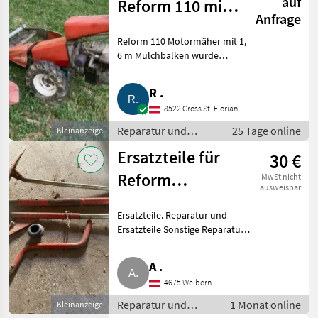
auf
Reform 110 mit
Anfrage
1,6 m
Reform 110 Motormäher mit 1,
Mulchbalken
6 m Mulchbalken wurde
ausgeschlachtet, „nur
Ersatzteile“, günstig zu
R .
verkaufen (eventuell auch für
8522 Gross St. Florian
andere Motormäher). Reparatur
und Ersa
Reparatur und
25 Tage online
Kleinanzeige
Ersatzteile / Sonstige
Ersatzteile für
30 €
Reparatur und
Ersatzteile
Reform
MwSt nicht
ausweisbar
Sämaschine
Ersatzteile. Reparatur und
Ersatzteile Sonstige Reparatur
und Ersatzteile
A .
4675 Weibern
Reparatur und
1 Monat online
Kleinanzeige