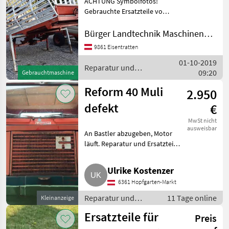
ACHTUNG Symbolfotos!
KATEGORIE
Mäher
Gebrauchte Ersatzteile von:
WÄHLEN
REFORM MULI 25 REFORM
MULI 30 REFORM MULI 33
Reform
Bürger Landtechnik Maschinenbau
REFORM MULI 40 REFORM
9861 Eisentratten
MULI 45/145 REFORM MULI
Claas
01-10-2019
50/150 REFORM
Reparatur und
09:20
Gebrauchtmaschine
Ersatzteile / Reform
Case IH
Reform 40 Muli
2.950
Krone
defekt
€
MwSt nicht
Addinol
ausweisbar
An Bastler abzugeben, Motor
läuft. Reparatur und Ersatzteile
John Deere
Sonstige Reparatur und
Ersatzteile
Alle 24
Ulrike Kostenzer
anzeigen
6361 Hopfgarten-Markt
MARKTPLATZ
Reparatur und
11 Tage online
Kleinanzeige
Ersatzteile / Sonstige
Marktplatz
Händlerangebote
Ersatzteile für
Kleinanzeigen
Preis
Reparatur und
Ersatzteile