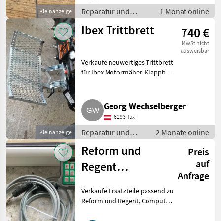
Reparatur und
1 Monat online
Kleinanzeige
Ersatzteile /
Ibex Trittbrett
740 €
Sonstige Reparatur
und Ersatzteile
MwSt nicht
ausweisbar
Verkaufe neuwertiges Trittbrett
für Ibex Motormäher. Klappbar
und stufenlos verstellbar,
abnehmbar, 140 mm
ausziehbar mit 3
Georg Wechselberger
Verriegelungspositionen,
6293 Tux
Fahrposition mit
Reparatur und
2 Monate online
Kleinanzeige
Ersatzteile /
Reform und
Preis
Sonstige Reparatur
und Ersatzteile
auf
Regent
Anfrage
Ersatzteile
Verkaufe Ersatzteile passend zu
Reform und Regent, Computer,
Säräder, Scharabdeckung und
noch mehr. Reparatur und