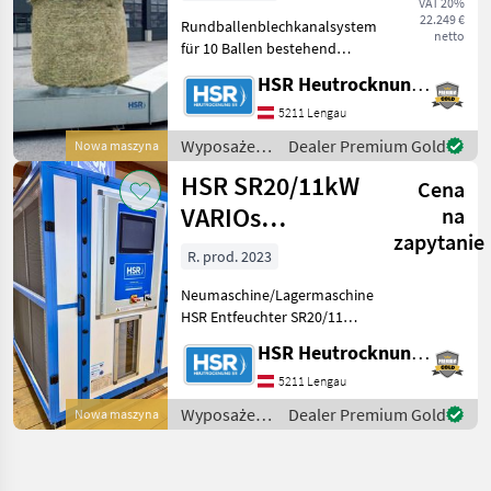
VAT 20%
22.249 €
Rundballenblechkanalsystem
netto
für 10 Ballen bestehend
aus: 1 Stk. SR710/7, 5kW
HSR Heutrocknung SR GmbH
Varios Ventilator Einseitig
saugender
5211 Lengau
Hochleistungsradialventilator
Wyposażenia
Dealer Premium Gold
Nowa maszyna
4-poliger Motor
stajne i
HSR SR20/11kW
Cena
ogrodowe /
HSR
VARIOs
na
zapytanie
Entfeuchter
R. prod. 2023
Neumaschine/Lagermaschine
HSR Entfeuchter SR20/11
kW VARIO Elite s
HSR Heutrocknung SR GmbH
Gehäusestellung: OJL
Baujahr: 2023
5211 Lengau
Abmessungen: 1, 55x1,
Wyposażenia
Dealer Premium Gold
Nowa maszyna
20x1, 67 (LxBxH)
stajne i
Anschlussleistung: max
ogrodowe /
HSR