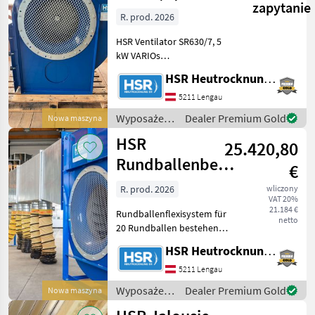
zapytanie
VARIOs
R. prod. 2026
Ventilator
HSR Ventilator SR630/7, 5
kW VARIOs
Gehäusestellung: LG270
HSR Heutrocknung SR GmbH
Motorleistung: 7, 5 kW
Ausführung: · Einseitig
5211 Lengau
saugender
Wyposażenia
Dealer Premium Gold
Nowa maszyna
Hochleistungsradialventilator
stajne i
HSR
· 4-poliger Moto
25.420,80
ogrodowe /
HSR
Rundballenbelüftung
€
Flex für 20
R. prod. 2026
wliczony
VAT 20%
Ballen
21.184 €
Rundballenflexisystem für
netto
20 Rundballen bestehend
aus: -1 Stk. SR900/11kW
HSR Heutrocknung SR GmbH
VARIOs Ventilator ·Einseitig
saugender
5211 Lengau
Hochleistungsradialventilator
Wyposażenia
Dealer Premium Gold
Nowa maszyna
·6-poliger Motor d
stajne i