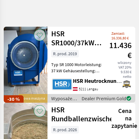
Uściślij
wyszukiwanie
HSR
Zamiast:
Kategoria
Kraj
Filtry
4
16.336,80 €
SR1000/37kW
11.436
VarioElite
€
R. prod. 2019
Pokaż 29
AKTUALNA
Zresetuj
Ventilator
ŚCIEŻKA
wyników
wliczony
Typ SR 1000 Motorleistung:
VAT 20%
technika
37 kW Gehäusestellung:
9.530 €
rolnicza
LG270 Baujahr: 2019
netto
HSR Heutrocknung SR GmbH
Wyposazenia
Ausführung: - IE2 Motor
Stajne I
verbaut! - Einseitig
5211 Lengau
Ogrodowe
saugender
Wyposażenia
Dealer Premium Gold
-30 %
Nowa maszyna
Sprzet Do
Hochleistungsradialventilator,
stajne i
Dosuszania
HSR
-
Cena
Siana
ogrodowe /
HSR
Rundballenzwischenringe
na
Hsr
zapytanie
R. prod. 2026
WYBIERZ
KATEGORIĘ