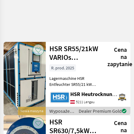
HSR SR55/21kW
Cena
VARIOs
na
zapytanie
Entfeuchter
R. prod. 2025
Lagermaschine HSR
Entfeuchter SR55/21 kW
VARIO Elite s
HSR Heutrocknung SR GmbH
Gehäusestellung: OJR
Abmessungen: 2, 54x1,
5211 Lengau
20x2, 10 (LxBxH)
Wyposażenia
Dealer Premium Gold
Nowa maszyna
Anschlussleistung: max.
stajne i
HSR
21kw/35A Gewicht: 670 kg
Cena
ogrodowe /
HSR
SR630/7,5kW
na