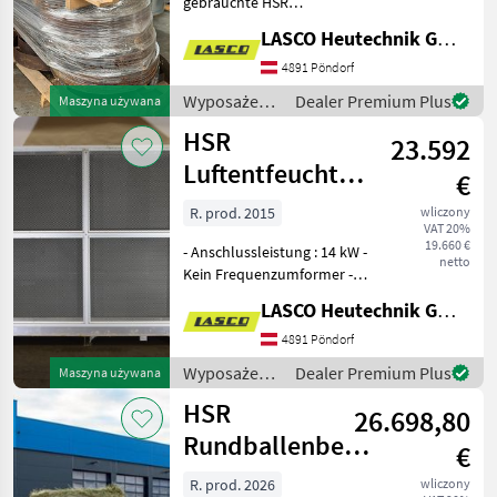
gebrauchte HSR
Belüftungsringe mit
LASCO Heutechnik GmbH
Auskreuzung, Ø 950mm,
Hoch 140 mm. Preis pro
4891 Pöndorf
Stück! Preis ab Werk!
Wyposażenia
Dealer Premium Plus
Maszyna używana
Besuchen Sie unsere
stajne i
HSR
Homepage!
23.592
ogrodowe /
HSR
Luftentfeuchter
€
SR 40 Eco
R. prod. 2015
wliczony
VAT 20%
19.660 €
- Anschlussleistung : 14 kW -
netto
Kein Frequenzumformer -
Danfoss Kompressor mit
LASCO Heutechnik GmbH
Kältemittel R407C -
Temperatur und feuchte
4891 Pöndorf
gesteuert - Für
Wyposażenia
Dealer Premium Plus
Maszyna używana
Stockgrössen 80 bis 100m2
stajne i
HSR
26.698,80
ogrodowe /
HSR
Rundballenbelüftung
€
für 10 Ballen
R. prod. 2026
wliczony