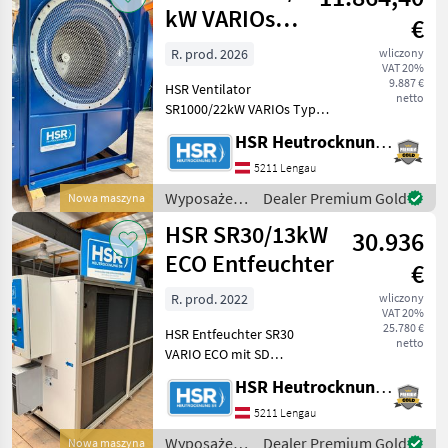
HSR
kW VARIOs
€
Ventilator
R. prod. 2026
wliczony
VAT 20%
9.887 €
HSR Ventilator
netto
SR1000/22kW VARIOs Typ
SR 1000 Motorleistung: 22
HSR Heutrocknung SR GmbH
kW Gehäusestellung: LG270
Ausführung: · Einseitig
5211 Lengau
saugender
Wyposażenia
Dealer Premium Gold
Nowa maszyna
Hochleistungsradialventilator
stajne i
HSR SR30/13kW
· 6-po
30.936
ogrodowe /
HSR
ECO Entfeuchter
€
R. prod. 2022
wliczony
VAT 20%
25.780 €
HSR Entfeuchter SR30
netto
VARIO ECO mit SD
Steuerung Abmessungen: 2,
HSR Heutrocknung SR GmbH
54x1, 20x1, 67 (LxBxH)
Anschlussleistung: max. 13
5211 Lengau
kW/24A Gewicht: 530 kg
Wyposażenia
Dealer Premium Gold
Nowa maszyna