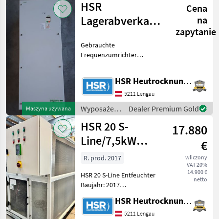
HSR
Cena
ogrodowe /
HSR
Lagerabverkauf
na
zapytanie
gebrauchte FU`s
Gebrauchte
7,5 bis 75kW
Frequenzumrichter
Danfoss: 1 Stk.
Frequenzumrichter für
HSR Heutrocknung SR GmbH
Ventilator 75 KW -D 1 Stk.
gebrauchter
5211 Lengau
Frequenzumrichter 7, 5kW-
Wyposażenia
Dealer Premium Gold
Maszyna używana
D 2 Stk. gebrauchter
stajne i
Frequen
HSR 20 S-
17.880
ogrodowe /
HSR
Line/7,5kW
€
Entfeuchter
R. prod. 2017
wliczony
VAT 20%
14.900 €
HSR 20 S-Line Entfeuchter
netto
Baujahr: 2017
Anschlussleistung: 50/Hz 7,
HSR Heutrocknung SR GmbH
5 kW Ausführung:
Bordcomputer mit
5211 Lengau