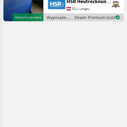
HSR Heutrocknung SR GmbH
Gehäusestellung: RD90
Ausführung: einseitig
5211 Lengau
saugender
Wyposażenia
Dealer Premium Gold
Maszyna używana
Hochleistungsradialventilator
stajne i
m
ogrodowe /
HSR