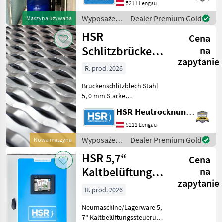
2020 mm Gewicht: 460 kg
5211 Lengau
Baujahr 2015
Wyposażenia
Dealer Premium Gold
Maszyna używana
Gehäusestellung OJL
stajne i
HSR
Cena
ogrodowe /
HSR
Schlitzbrückenblech
na
zapytanie
3mm & 5mm,
R. prod. 2026
befahrbar
Brückenschlitzblech Stahl
5, 0 mm Stärke
Längslaufend, Blech
HSR Heutrocknung SR GmbH
befahrbar Mittelformat:
2500x1250x5, 00mm = 3,
5211 Lengau
125m² Fläche
Wyposażenia
Dealer Premium Gold
Nowa maszyna
Belüftungsblech auch in 3,
stajne i
HSR 5,7“
00mm Stärke verfüg
Cena
ogrodowe /
HSR
Kaltbelüftungssteuerung
na
zapytanie
für 1-5
R. prod. 2026
Heuboxen
Neumaschine/Lagerware 5,
7“ Kaltbelüftungssteuerung