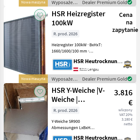
Wyposażenia
Dealer Premium Gold
Nowa maszyna
80x4 mm mit
stajne i
HSR Heizregister
Anschraublaschen
Cena
ogrodowe /
HSR
100kW
na
zapytanie
R. prod. 2026
Heizregister 100kW · BxHxT:
1660/1600/100 mm ·
Anschluss 1 1/2"
HSR Heutrocknung SR GmbH
Außengewinde · Füllmenge
17, 9 Liter Preis* ab Werk!
5211 Lengau
Bei Selbstabholung! *
Wyposażenia
Dealer Premium Gold
Nowa maszyna
Gültig nur in
stajne i
HSR Y-Weiche |V-
3.816
ogrodowe /
HSR
Weiche |
€
Boxenklappen
R. prod. 2026
wliczony
VAT 20%
3.180 €
Y-Weiche SR900
netto
Abmessungen LxBxH
1100x1465x1030 mm
HSR Heutrocknung SR GmbH
Baujahr: 2026 ·aus