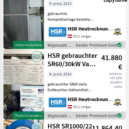
Entfeuchter +
R. prod. 2013
SR900/15kW
gebrauchte
Lüfter
Komplettanlage bestehend
aus: SR50 Vario Entfeuchter
HSR Heutrocknung SR GmbH
Anschlussleistung: 18kW
Baujahr 2013
5211 Lengau
Gehäusestellung OJL inkl.
Wyposażenia
Dealer Premium Gold
Maszyna używana
Frequenzumrichter letzter
stajne i
HSR gebrauchter
Serv
41.880
ogrodowe /
HSR
SR60/30kW Vario
€
Entfeuchter
R. prod. 2016
wliczony
VAT 20%
34.900 €
gebrauchter SR60 Vario
netto
Entfeuchter Kältemittel:
R407C Kältemittelmenge:
HSR Heutrocknung SR GmbH
24, 5 kg Baujahr: 2016
Gehäusestellung: OJL
5211 Lengau
Maße: L: 2800 T: 1200 H:
Wyposażenia
Dealer Premium Gold
Maszyna używana
2450 mm mit Va
stajne i
HSR SR1000/22
11.864,40
ogrodowe /