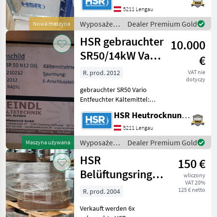
verzinktem Stahlblech
5211 Lengau
gefertigt ·kompakte
Wyposażenia
Dealer Premium Gold
Nowa maszyna
Bauweise ·mit
stajne i
HSR gebrauchter
Wartungsöffnung ·incl. E-
10.000
ogrodowe /
Zylind
HSR
SR50/14kW Vario
€
Entfeuchter +
R. prod. 2012
VAT nie
dotyczy
Lüfter
gebrauchter SR50 Vario
Entfeuchter Kältemittel:
R407c Kältemittelmenge: 32
HSR Heutrocknung SR GmbH
kg Baujahr: 2012
Gehäusestellung: OJL E-
5211 Lengau
Anschlussleistung: 14kW
Wyposażenia
Dealer Premium Gold
Maszyna używana
gebrauchter Ventil
stajne i
HSR
150 €
ogrodowe /
HSR
Belüftungsringe
wliczony
VAT 20%
mit Auskreuzung
125 € netto
R. prod. 2004
Verkauft werden 6x