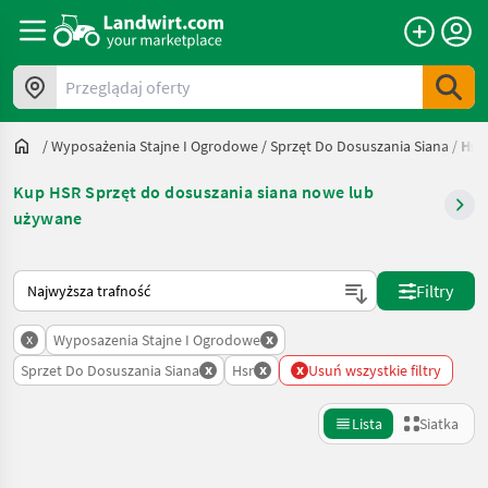
Przeglądaj oferty
/
Wyposażenia Stajne I Ogrodowe
/
Sprzęt Do Dosuszania Siana
/
Hsr
Kup HSR Sprzęt do dosuszania siana nowe lub
używane
Tak sortuje się na Landwirt.com
Filtry
x
x
Wyposazenia Stajne I Ogrodowe
x
x
x
Sprzet Do Dosuszania Siana
Hsr
Usuń wszystkie filtry
Lista
Siatka