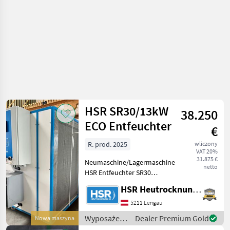
HSR SR30/13kW
38.250
ECO Entfeuchter
€
R. prod. 2025
wliczony
VAT 20%
31.875 €
Neumaschine/Lagermaschine
netto
HSR Entfeuchter SR30
VARIO ECO Abmessungen:
HSR Heutrocknung SR GmbH
2, 54x1, 20x1, 67 (LxBxH)
Anschlussleistung: max. 13
5211 Lengau
kW/24A Gewicht: 530 kg
Wyposażenia
Dealer Premium Gold
Nowa maszyna
Produkt Highlig
stajne i