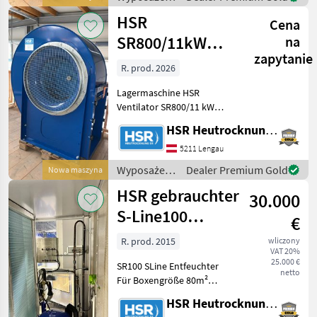
Produkt Highlights: · ho
stajne i
HSR
Cena
ogrodowe /
HSR
SR800/11kW
na
zapytanie
VARIOs
R. prod. 2026
Ventilator
Lagermaschine HSR
Ventilator SR800/11 kW
VARIOs Gehäusestellung:
HSR Heutrocknung SR GmbH
RD270 Typ SR 800,
Motorleistung: 11kW
5211 Lengau
Ausführung: · Einseitig
Wyposażenia
Dealer Premium Gold
Nowa maszyna
saugender
stajne i
HSR gebrauchter
Hochleistungsradialvent
30.000
ogrodowe /
HSR
S-Line100
€
Entfeuchter
R. prod. 2015
wliczony
VAT 20%
25.000 €
SR100 SLine Entfeuchter
netto
Für Boxengröße 80m²
Anschlussleistung: 50/Hz 14
HSR Heutrocknung SR GmbH
kW Maße: L: 2650 T: 1200 H: