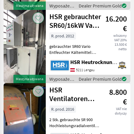
digitalem Display.
Wyposażenia
Dealer Premium Gold
Maszyna używana
Vollautomatisierte variable
stajne i
HSR gebrauchter
Steuerung des
16.200
ogrodowe /
HSR
SR60/16kW Vario
€
Entfeuchter
R. prod. 2012
wliczony
VAT 20%
13.500 €
gebrauchter SR60 Vario
netto
Entfeuchter Kältemittel:
R407c Kältemittelmenge: 40
HSR Heutrocknung SR GmbH
kg Baujahr: 2012
Gehäusestellung: OJL E-
5211 Lengau
Anschlussleistung: 16kW
Wyposażenia
Dealer Premium Gold
Maszyna używana
Verkauf wegen Anla
stajne i
HSR
8.800
ogrodowe /
HSR
Ventilatoren
€
18,5kW +
R. prod. 2016
VAT nie
dotyczy
Zubehör
2 Stk. gebrauchte SR 900
Trocknung
Hochleistungsradialventilator
18, 5 kW Baujahr: 2016