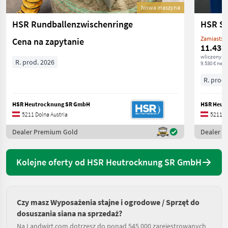
Nowa maszyna
HSR Rundballenzwischenringe
HSR SR
Zamiast: 1
Cena na zapytanie
11.436
wliczony V
R. prod. 2026
9.530 € nett
R. prod.
HSR Heutrocknung SR GmbH
HSR Heut
5211 Dolna Austria
5211 Do
Dealer Premium Gold
Dealer 
Kolejne oferty od HSR Heutrocknung SR GmbH
Czy masz Wyposażenia stajne i ogrodowe / Sprzęt do
dosuszania siana na sprzedaż?
Na Landwirt.com dotrzesz do ponad 545 000 zarejestrowanych