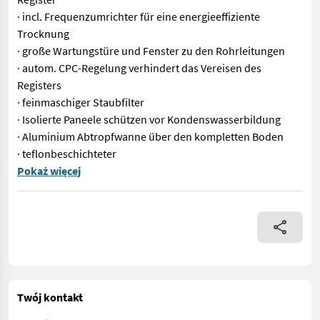
· incl. Frequenzumrichter für eine energieeffiziente
Trocknung
· große Wartungstüre und Fenster zu den Rohrleitungen
· autom. CPC-Regelung verhindert das Vereisen des
Registers
· feinmaschiger Staubfilter
· Isolierte Paneele schützen vor Kondenswasserbildung
· Aluminium Abtropfwanne über den kompletten Boden
· teflonbeschichteter
Lagermaschine HSR Entfeuchter SR55/21 kW VARIO Elite s Gehäus
Pokaż więcej
Twój kontakt