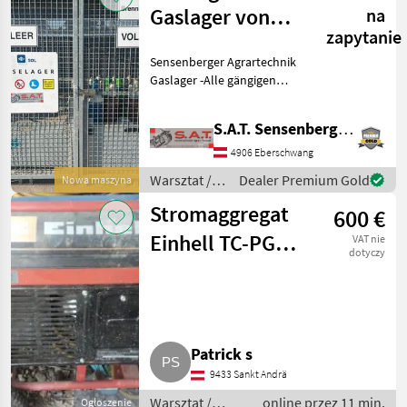
Gaslager von
na
zapytanie
SOL Gase
Sensenberger Agrartechnik
Gaslager -Alle gängigen
Gase auf Lager -in Allen
Gebindegrößen Lieferbar -
S.A.T. Sensenberger Agrar-Technik
Miet-, Tauschflaschen -
Unser Sortiment: -
4906 Eberschwang
Sauerstoff in 10 Li
Warsztat /
Dealer Premium Gold
Nowa maszyna
Sonstige
Stromaggregat
600 €
Einhell TC-PG
VAT nie
dotyczy
55/E5
Patrick s
9433 Sankt Andrä
Warsztat /
online przez 11 min.
Ogłoszenie