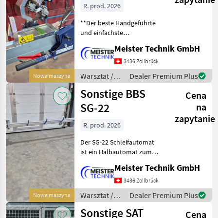
R. prod. 2026
**Der beste Handgeführte
und einfachste
Messerschleifer den es
Meister Technik GmbH
momentan auf dem Markt
gibt!!** Folgende Varianten
3436 Zollbrück
sind erhältlich: **Shark-
Warsztat /
Dealer Premium Plus
Nowa maszyna
175** Für Messerlänge
Kersten
Sonstige BBS
Cena
SG-22
na
zapytanie
R. prod. 2026
Der SG-22 Schleifautomat
ist ein Halbautomat zum
unbemannten Schärfen der
Meister Technik GmbH
gängigen Doppel- sowie
Standartmähmesser. Die
3436 Zollbrück
optimalen
Warsztat /
Dealer Premium Plus
Nowa maszyna
Einstellmöglichkeiten
Sonstige
Sonstige SAT
führen zu be
Cena