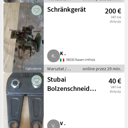
Agregaty
Schränkgerät
200 €
prądotwórcze
VAT nie
dotyczy
K .
39030 Rasen-Antholz
Warsztat /
online przez 29 min.
Ogłoszenie
Narzędzie
Stubai
40 €
Bolzenschneider-
VAT nie
dotyczy
Ersatzkopf 630,
Typ 1130
V .