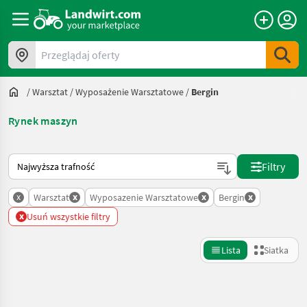
Przeglądaj oferty
/
Warsztat
/
Wyposażenie Warsztatowe
/
Bergin
Rynek maszyn
Tak sortuje się na Landwirt.com
Filtry
x
x
x
x
Warsztat
Wyposazenie Warsztatowe
Bergin
x
Usuń wszystkie filtry
Lista
Siatka