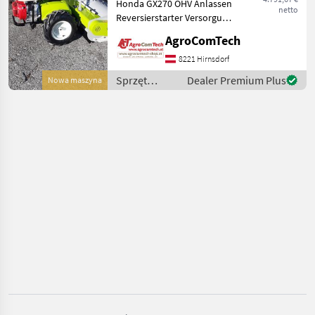
Grillo
Honda GX270 OHV Anlassen
netto
Reversierstarter Versorgung
Benzin Hubraum 270 cc, 1
Husqvarna
AgroComTech
Zylinder Leistung 8.4 HP
(6.3 kW) Luftgekühlt Ölbad-
8221 Hirnsdorf
Cub Cadet
Luftfilter Schlegelhäcksler
Sprzęt
Dealer Premium Plus
Nowa maszyna
ogrodniczy /
Stiga
Grillo
John Deere
Ryan
Pokaż
wszystkie
8
MARKETPLACE
Oferty
Ogłoszenia
Marketplace
dealerów
drobne