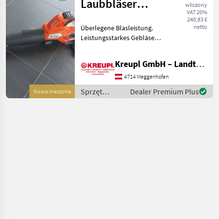
Laubbläser
wliczony
VAT 20%
Blasgerät 335iB
240,83 €
netto
Überlegene Blasleistung.
AKTION
Leistungsstarkes Gebläse
mit zahlreichen
Funktionen. Der Husqvarna
Kreupl GmbH – Landtechnik – Schlosserei – Anhänger
335iB ist ein
leistungsstarker Akku-
4714 Meggenhofen
Laubbläser, der sich durch
Sprzęt
Dealer Premium Plus
Nowa maszyna
hervorrag
ogrodniczy /
Husqvarna