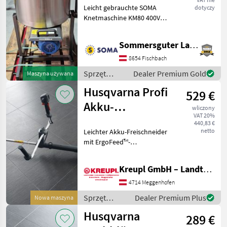
Leicht gebrauchte SOMA
dotyczy
Knetmaschine KM80 400V
Motor 80l Inhalt
Fremdverkauf: Die
Sommersguter Landmaschinen GmbH
Maschine ist beim Kunden
und kann unter der
8654 Fischbach
Telefonnummer - besichtigt
Sprzęt
Dealer Premium Gold
Maszyna używana
werden.
ogrodniczy /
Husqvarna Profi
529 €
Sonstige
Akku-
wliczony
VAT 20%
Freischneider
440,83 €
netto
Leichter Akku-Freischneider
525iRXT AKTION
mit ErgoFeed™-
Trimmerfunktion und
integrierter Konnektivität
Kreupl GmbH – Landtechnik – Schlosserei – Anhänger
Die Husqvarna 525iRXT ist
ein robuster,
4714 Meggenhofen
leistungsstarker und
Sprzęt
Dealer Premium Plus
Nowa maszyna
professionelle
ogrodniczy /
Husqvarna
289 €
Husqvarna