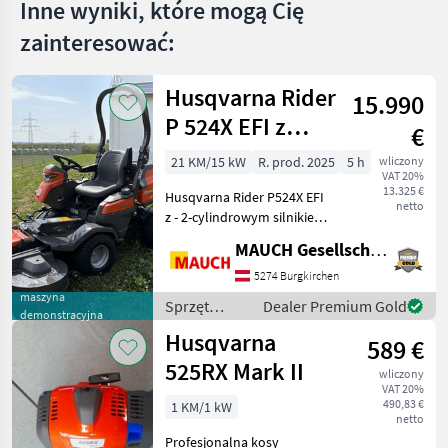
Inne wyniki, które mogą Cię
zainteresować:
Husqvarna Rider
15.990
P 524X EFI z
€
napędem na
21 KM/15 kW
R. prod. 2025
5 h
wliczony
VAT 20%
wszystkie koła i
13.325 €
Husqvarna Rider P524X EFI
agregatem
netto
z - 2-cylindrowym silnikiem
tnącym 137X –
Kawasaki FX730V z
MAUCH Gesellschaft m.b.H. & Co.KG
bezpośrednim wtryskiem
egzemplarz
paliwa - napędem na
5274 Burgkirchen
demonstracyjny
wszystkie koła - przekładnią
maszyna
Sprzęt
Dealer Premium Gold
demonstracyjna
hydrostatyczną - ukł
ogrodniczy /
Husqvarna
589 €
Husqvarna
525RX Mark II
wliczony
VAT 20%
490,83 €
1 KM/1 kW
netto
Profesjonalna kosy