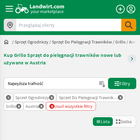
Przeglądaj oferty
/
Sprzęt Ogrodniczy
/
Sprzęt Do Pielęgnacji Trawników
/
Grillo
/
Austr
Kup Grillo Sprzęt do pielęgnacji trawników nowe lub
używane w Austria
Tak sortuje się na Landwirt.com
Filtry
x
x
x
Sprzet Ogrodniczy
Sprzet Do Pielegnacji Trawnikow
x
x
x
Grillo
Austria
Usuń wszystkie filtry
Lista
Siatka