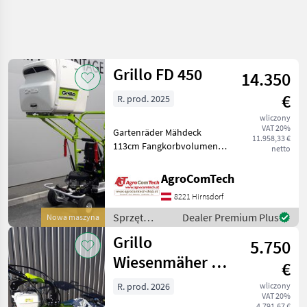
Uściślij
wyszukiwanie
Grillo FD 450
14.350
Kategoria
Kraj
Filtry
4
1
€
R. prod. 2025
wliczony
Pokaż 2
AKTUALNA
Zresetuj
VAT 20%
Gartenräder Mähdeck
ŚCIEŻKA
wyników
11.958,33 €
113cm Fangkorbvolumen
netto
inne
450lt. 2 Zylinder Motor
22PS Sprzęt ogrodniczy
Sprzet
AgroComTech
Ogrodniczy
Sprzęt do pielęgnacji
8221 Hirnsdorf
trawników
Sprzet Do
Pielegnacji
Sprzęt
Dealer Premium Plus
Nowa maszyna
Trawnikow
ogrodniczy /
Grillo
5.750
Grillo
Grillo
Wiesenmäher GH
€
WYBIERZ
9
KATEGORIĘ
R. prod. 2026
wliczony
VAT 20%
4.791,67 €