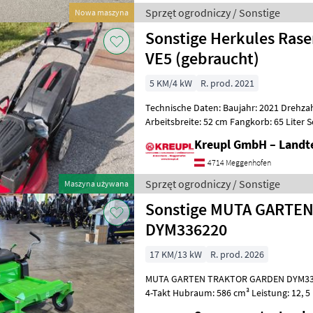
Sprzęt ogrodniczy / Sonstige
Nowa maszyna
Sonstige Herkules Ras
VE5 (gebraucht)
5 KM/4 kW
R. prod. 2021
Technische Daten: Baujahr: 2021 Drehzah
Arbeitsbreite: 52 cm Fangkorb: 65 Liter
Eigengewicht: 45 kg Ausst
Kreupl GmbH – Landte
4714 Meggenhofen
Sprzęt ogrodniczy / Sonstige
Maszyna używana
Sonstige MUTA GARTE
DYM336220
17 KM/13 kW
R. prod. 2026
MUTA GARTEN TRAKTOR GARDEN DYM3362
4-Takt Hubraum: 586 cm³ Leistung: 12, 5
Arbeitsbreite: 107 cm Schnitthöhe: 30–