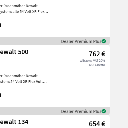
er Rasenmäher Dewalt
tem: alle 54 Volt XR Flex
fi
H
Dealer Premium Plus
ewalt 500
762 €
wliczony VAT 20%
635 € netto
Flex Volt
H
Dealer Premium Plus
ewalt 134
654 €