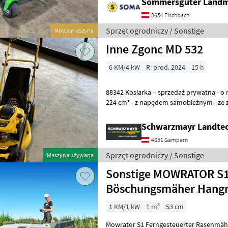
Sommersguter Land
8654 Fischbach
Sprzęt ogrodniczy / Sonstige
Nowa maszyna
Inne Zgonc MD 532
6 KM/4 kW
R. prod. 2024
15 h
88342 Kosiarka – sprzedaż prywatna - o mocy 6 PS, pojemność silnika
224 cm³ - z napędem samobieżnym - ze z
pojemności 1, 2 l - o szerokości kosze
Schwarzmayr Landte
4851 Gampern
Sprzęt ogrodniczy / Sonstige
Maszyna używana
Sonstige MOWRATOR S1
Böschungsmäher Hang
1 KM/1 kW
1 m³
53 cm
Mowrator S1 Ferngesteuerter Rasenmähe