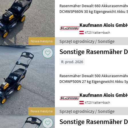
Rasenmäher Dewalt 660 Akkurasenmäh
DCMWSP660N 30 kg Eigengewicht Akku Sys
Volt Akku Schnitthöhenverstellung 6 Stu
Kaufmann Alois Gmb
4723 Natternbach
Sprzęt ogrodniczy / Sonstige
Nowa maszyna
Sonstige Rasenmäher D
R. prod. 2026
Rasenmäher Dewalt 500 Akkurasenmäher Rasenmäher Dewalt
DCMWP500N 27 kg Eigengewicht Akku System: 54 Volt XR 
Akku Schnitthöhenverstellung 6 Stufig
Kaufmann Alois Gmb
4723 Natternbach
Sprzęt ogrodniczy / Sonstige
Nowa maszyna
Sonstige Rasenmäher D