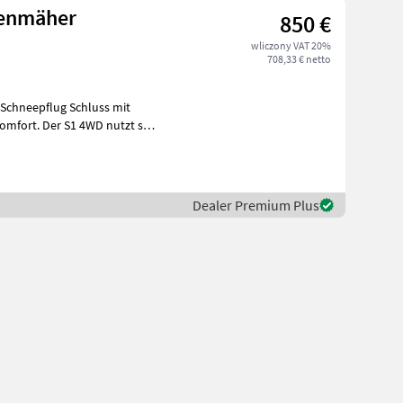
senmäher
850 €
wliczony VAT 20%
708,33 € netto
flug Schluss mit
Dealer Premium Plus