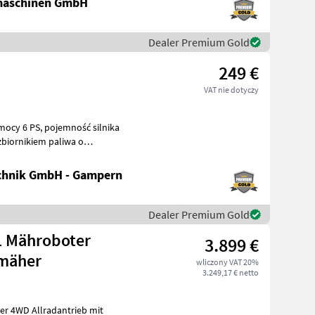
maschinen GmbH
Dealer Premium Gold
249 €
VAT nie dotyczy
biornikiem paliwa o
chnik GmbH - Gampern
Dealer Premium Gold
 Mähroboter
3.899 €
mäher
wliczony VAT 20%
3.249,17 € netto
r 4WD Allradantrieb mit