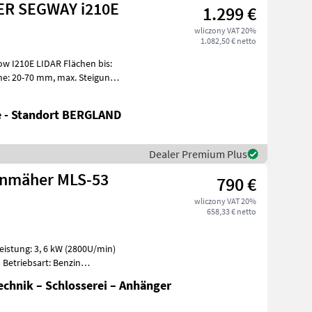
ER SEGWAY i210E
1.299 €
wliczony VAT 20%
1.082,50 € netto
w I210E LIDAR Flächen bis:
e - Standort BERGLAND
Dealer Premium Plus
enmäher MLS-53
790 €
wliczony VAT 20%
658,33 € netto
eistung: 3, 6 kW (2800U/min)
 Betriebsart: Benzin
chnik – Schlosserei – Anhänger