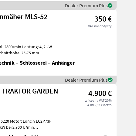
Dealer Premium Plus
enmäher MLS-52
350 €
VAT nie dotyczy
l: 2800/min Leistung: 4, 2 kW
 Schnitthöhe: 25-75 mm
chnik – Schlosserei – Anhänger
Dealer Premium Plus
N TRAKTOR GARDEN
4.900 €
wliczony VAT 20%
4.083,33 € netto
20 Motor: Loncin LC2P73F
 kW bei 2.700 U/min
90 mm