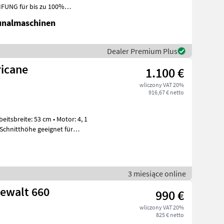
IFUNG für bis zu 100%
lung für
unalmaschinen
Dealer Premium Plus
ricane
1.100 €
wliczony VAT 20%
916,67 € netto
 Schnitthöhe geeignet für
3 miesiące online
ewalt 660
990 €
wliczony VAT 20%
825 € netto