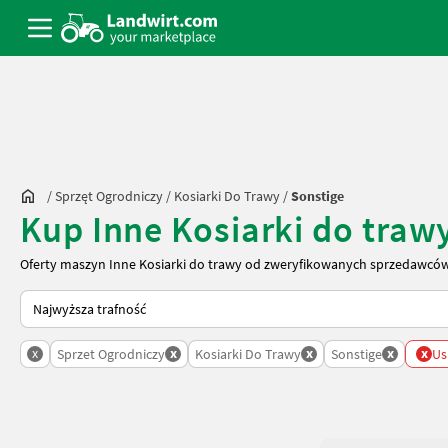
/
Sprzęt Ogrodniczy
/
Kosiarki Do Trawy
/
Sonstige
Kup Inne Kosiarki do tra
Oferty maszyn Inne Kosiarki do trawy od zweryfikowanych sprzedawców
Tak sortuje się na Landwirt.com
x
x
x
x
x
Sprzet Ogrodniczy
Kosiarki Do Trawy
Sonstige
Us