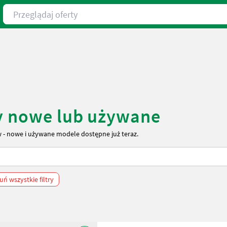
Przeglądaj oferty
wy nowe lub używane
 - nowe i używane modele dostępne już teraz.
uń wszystkie filtry