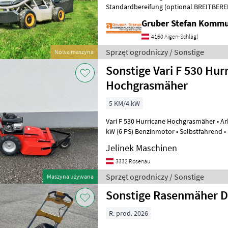
Standardbereifung (optional BREITBERE
Steigung mit variabler Drehmomentrege
Gruber Stefan Komm
4160 Aigen-Schlägl
Sprzęt ogrodniczy / Sonstige
Nowa maszyna
Sonstige Vari F 530 Hur
Hochgrasmäher
5 KM/4 kW
Vari F 530 Hurricane Hochgrasmäher • Arbeitsbreite: 53 cm • Motor: 4, 1
kW (6 PS) Benzinmotor • Selbstfahrend •
hohes Gras und Wildwuch
Jelinek Maschinen
3332 Rosenau
Sprzęt ogrodniczy / Sonstige
Maszyna używana
Sonstige Rasenmäher D
R. prod. 2026