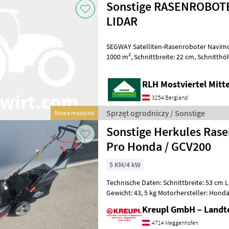
Sonstige RASENROBOT
LIDAR
SEGWAY Satelliten-Rasenroboter Navimo
1000 m², Schnittbreite: 22 cm, Schnitthöhe: 20-70 mm, max. Steigung:
45%, Akku: 5, 1 Ah, KI- und Kamer
RLH Mostviertel Mitt
3254 Bergland
Sprzęt ogrodniczy / Sonstige
Nowa maszyna
Sonstige Herkules Ras
Pro Honda / GCV200
5 KM/4 kW
Technische Daten: Schnittbreite: 53 cm L
Gewicht: 43, 5 kg Motorhersteller: Honda
Hubraum: 202 cm³ Startsystem:
Kreupl GmbH – Landte
4714 Meggenhofen