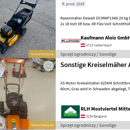
R. prod. 2026
Rasenmäher Dewalt DCMWP134N 29 kg Ei
2x 18 Volt XR bzw. XR Flex Volt Schnitthöhenverstellung 6 Stufig
Schnittbreite: 53 cm 67 Liter F
Kaufmann Alois Gmb
4723 Natternbach
Sprzęt ogrodniczy / Sonstige
Nowa maszyna
Sonstige Kreiselmäher
AS Motor Kreiselmäher 625KM Schnittbreite 62cm, Gr
60cm, Gras wird in Schwaden abgelegt, Trommelmähwerk- Prinzip,
B&S Motor 5, 5PS, 2 Gang, Hinterrad
RLH Mostviertel Mitt
3254 Bergland
Sprzęt ogrodniczy / Sonstige
Nowa maszyna