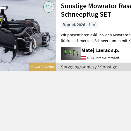
Sonstige Mowrator Ra
Schneepflug SET
R. prod. 2026
1 m³
Wir präsentieren exklusiv den Mowrator-Schneep
Rückenschmerzen, Schneeräumen mit Komfort. Der S1 4WD nutzt sein
Gewicht von 67, 3 kg und sein ro
Matej Lavrac s.p.
4213 Unterweitersdorf
Sprzęt ogrodniczy / Sonstige
Nowa maszyna