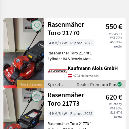
Uściślij
wyszukiwanie
Rasenmäher
550 €
Kategoria
Kraj
Filtry
4
Toro 21770
wliczony
VAT 20%
458,33 €
4 KM/3 kW
R. prod. 2025
Pokaż 7
AKTUALNA
netto
Zresetuj
ŚCIEŻKA
wyników
Rasenmäher Toro 21770 1
inne
Zylinder B&S Benzin-Motor
1 Fahrstufe /
Sprzet
Kaufmann Alois GmbH
Fahrgeschwindigkeit Stahl
Ogrodniczy
Gehäuse, Jedes Rad
4723 Natternbach
Kosiarki
separat höhenverstellbar
Do Trawy
Sprzęt
Dealer Premium Plus
Nowa maszyna
65 Liter Fangkorb Start
ogrodniczy /
Toro
Rasenmäher
620 €
Toro
Toro 21773
WYBIERZ
wliczony
KATEGORIĘ
VAT 20%
516,67 €
4 KM/3 kW
R. prod. 2025
netto
Toro
Rasenmäher Toro 21773 1