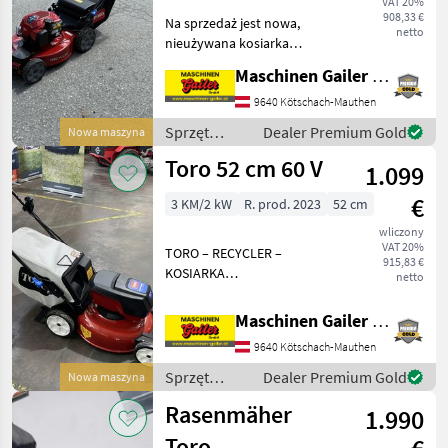
VAT 20%
koszenia 55 cm
908,33 €
Na sprzedaż jest nowa,
netto
nieużywana kosiarka
spalinowa Toro Recycler
Maschinen Gailer GmbH
21774 o szerokości koszenia
55 cm. Idealna do średnich i
9640 Kötschach-Mauthen
dużych ogrodów (do 1000
Sprzęt
Dealer Premium Gold
Nowa maszyna
m²), szczególnie
ogrodniczy /
Toro 52 cm 60 V
1.099
Toro
€
3 KM/2 kW
R. prod. 2023
52 cm
wliczony
VAT 20%
TORO – RECYCLER –
915,83 €
KOSIARKA
netto
AKUMULATOROWA – 60 V –
ZESTAW – 21852 (21853)
Maschinen Gailer GmbH
Kosiarka Recycler 60 V łączy
9640 Kötschach-Mauthen
w sobie funkcje koszenia i
pielęgnacji trawnika dzięki
Sprzęt
Dealer Premium Gold
Nowa maszyna
innowacy
ogrodniczy /
Rasenmäher
1.990
Toro
Toro