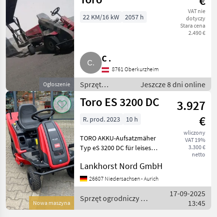
€
VAT nie
22 KM/16 kW
2057 h
dotyczy
Stara cena
2.490 €
C .
8761 Oberkurzheim
Sprzęt
Jeszcze 8 dni online
Ogłoszenie
ogrodniczy /
Toro ES 3200 DC
3.927
Kosiarki do
trawy
€
R. prod. 2023
10 h
wliczony
TORO AKKU-Aufsatzmäher
VAT 19%
Typ eS 3200 DC für leises
3.300 €
netto
und bequemes Mäherlebnis
Lankhorst Nord GmbH
Technische Daten zum
75501: Schnittbreite - 81 cm
26607 Niedersachsen - Aurich
Motor – Leistung 800 W
17-09-2025
Akku – Li-Ionen 72
Sprzęt ogrodniczy /
13:45
Nowa maszyna
Toro