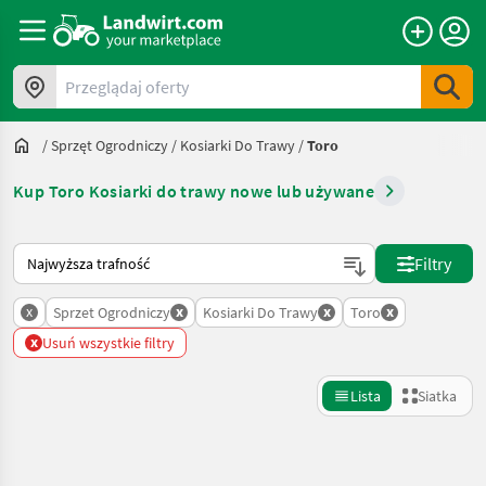
Przeglądaj oferty
/
Sprzęt Ogrodniczy
/
Kosiarki Do Trawy
/
Toro
Kup Toro Kosiarki do trawy nowe lub używane
Tak sortuje się na Landwirt.com
Filtry
x
x
x
x
Sprzet Ogrodniczy
Kosiarki Do Trawy
Toro
x
Usuń wszystkie filtry
Lista
Siatka