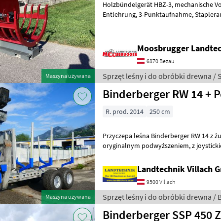
Holzbündelgerät HBZ-3, mechanische Vorspannung, mechanische
Entlehrung, 3-Punktaufnahme, Stapleraufnahme, Euroaufnahme,
Gesamtgewicht 330kg. Vollgendes Zubeh
Moosbrugger Landte
6870 Bezau
Sprzęt leśny i do obróbki drewna / 
Maszyna używana
Binderberger RW 14 + P
R. prod. 2014
250 cm
Przyczepa leśna Binderberger RW 14 z żu
oryginalnym podwyższeniem, z joystickiem i sterowaniem nożnym,
hydrauliczny układ zasilania z podwój
Landtechnik Villach
9500 Villach
Sprzęt leśny i do obróbki drewna /
Maszyna używana
Binderberger SSP 450 