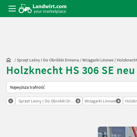
/
Sprzęt Leśny I Do Obróbki Drewna
/
Wciągarki Linowe
/
Holzknech
Holzknecht HS 306 SE neu
Tak sortuje się na Landwirt.com
x
x
x
Sprzet Lesny I Do Obrobki Drewna
Wciagarki Linowe
Holzk