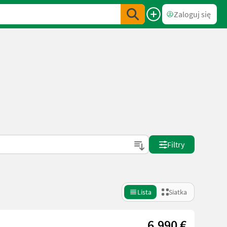
Zaloguj się
Filtry
Lista
Siatka
6.990 €