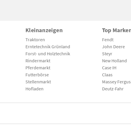
Kleinanzeigen
Top Marke
Traktoren
Fendt
Erntetechnik Grünland
John Deere
Forst- und Holztechnik
Steyr
Rindermarkt
New Holland
Pferdemarkt
Case IH
Futterbörse
Claas
Stellenmarkt
Massey Fergu
Hofladen
Deutz-Fahr