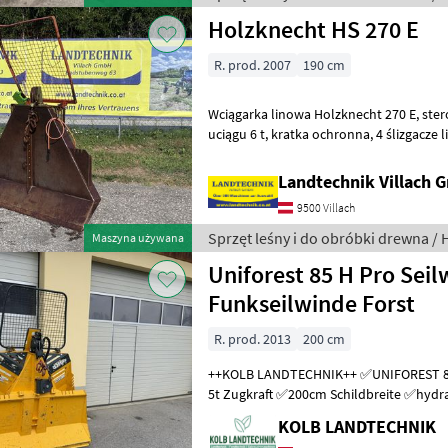
Holzknecht HS 270 E
R. prod. 2007
190 cm
Wciągarka linowa Holzknecht 270 E, sterowanie elektryczne, siła
uciągu 6 t, kratka ochronna, 4 ślizgacze linowe, hak końcowy i wał
przegubowy, uchwyt na piłę łańcuch
Landtechnik Villach
9500 Villach
Sprzęt leśny i do obróbki drewna /
Maszyna używana
Uniforest 85 H Pro Sei
Funkseilwinde Forst
R. prod. 2013
200 cm
++KOLB LANDTECHNIK++ ✅UNIFOREST 85 H PRO Funkseilwinde ✅8,
5t Zugkraft ✅200cm Schildbreite ✅hydra
TERRA Profi Funk - Ziehen / Kurzl
KOLB LANDTECHNIK