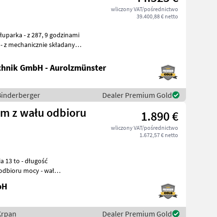
wliczony VAT/pośrednictwo
39.400,88 € netto
hnik GmbH - Aurolzmünster
 Binderberger
Dealer Premium Gold
em z wału odbioru
1.890 €
wliczony VAT/pośrednictwo
1.672,57 € netto
odbioru mocy - wał
ody - obsług
bH
Krpan
Dealer Premium Gold