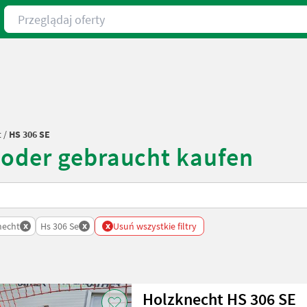
Przeglądaj oferty
t
/
HS 306 SE
 oder gebraucht kaufen
x
x
x
necht
Hs 306 Se
Usuń wszystkie filtry
Holzknecht HS 306 SE