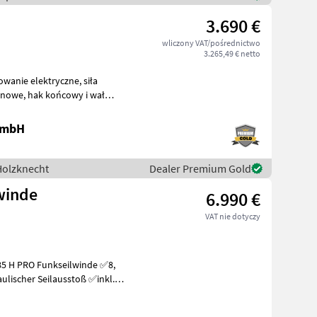
3.690 €
wliczony VAT/pośrednictwo
3.265,49 € netto
 GmbH
 Holzknecht
Dealer Premium Gold
lwinde
6.990 €
VAT nie dotyczy
ulischer Seilausstoß ✅inkl.