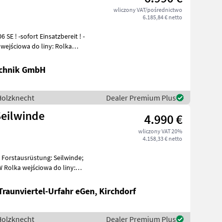
wliczony VAT/pośrednictwo
6.185,84 € netto
 ! -sofort Einsatzbereit ! -
 wejściowa do liny: Rolka
chnik GmbH
 Holzknecht
Dealer Premium Plus
Seilwinde
4.990 €
wliczony VAT 20%
4.158,33 € netto
 Forstausrüstung: Seilwinde;
Rolka wejściowa do liny:
Traunviertel-Urfahr eGen, Kirchdorf
 Holzknecht
Dealer Premium Plus