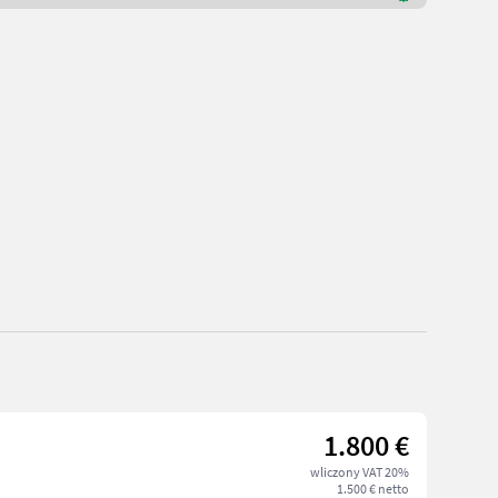
1.800 €
wliczony VAT 20%
1.500 € netto