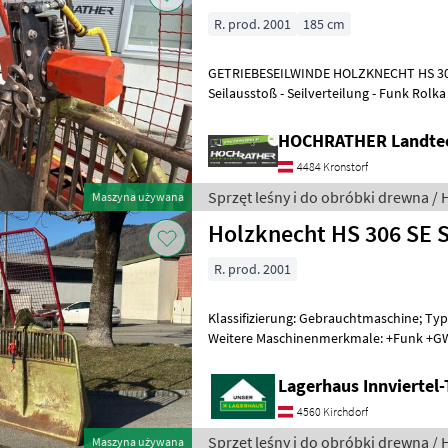
R. prod. 2001
185 cm
GETRIEBESEILWINDE HOLZKNECHT HS 306 SE
Seilausstoß - Seilverteilung - Funk Rolka
wejściowa do liny u góry, Mo
HOCHRATHER Landte
4484 Kronstorf
Sprzęt leśny i do obróbki drewna /
Maszyna używana
Holzknecht HS 306 SE 
R. prod. 2001
Klassifizierung: Gebrauchtmaschine; Typ
Weitere Maschinenmerkmale: +Funk +GW 
Rolka wejściowa do liny u góry, Moc
Lagerhaus Innviertel-
4560 Kirchdorf
Sprzęt leśny i do obróbki drewna /
Maszyna używana