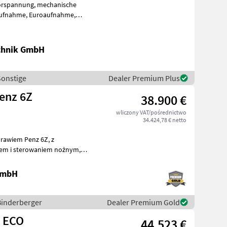
ör ist
chnik GmbH
Sonstige
Dealer Premium Plus
enz 6Z
38.900 €
wliczony VAT/pośrednictwo
34.424,78 € netto
rawiem Penz 6Z, z
ną pompą
 GmbH
 Binderberger
Dealer Premium Gold
Z ECO
44.523 €