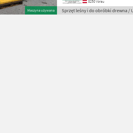
8250 Vorau
Sprzęt leśny i do obróbki drewna / 
Maszyna używana