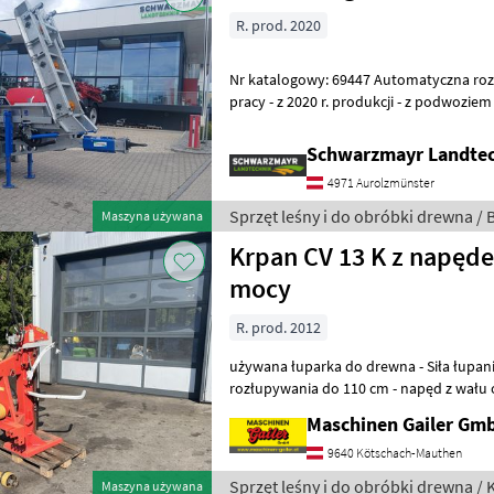
R. prod. 2020
Nr katalogowy: 69447 Automatyczna rozłuparka - z 287, 9 godzinami
pracy - z 2020 r. produkcji - z podwoziem - z mechanicznie składanym
przenośnikiem taśmowym o dł
Schwarzmayr Landtec
4971 Aurolzmünster
Sprzęt leśny i do obróbki drewna /
Maszyna używana
Krpan CV 13 K z napęd
mocy
R. prod. 2012
używana łuparka do drewna - Siła łupania 13 to - długość
rozłupywania do 110 cm - napęd z wału 
przegubowy - mechaniczny podnośnik kł
Maschinen Gailer Gm
9640 Kötschach-Mauthen
Sprzęt leśny i do obróbki drewna / 
Maszyna używana