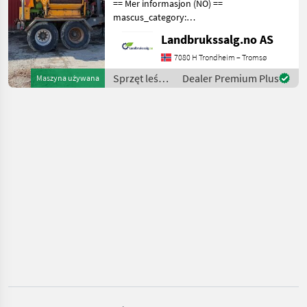
== Mer informasjon (NO) ==
Flishugger
mascus_category:
forestrycomponents Please
WYBIERZ
Landbrukssalg.no AS
provide reference number
KATEGORIĘ
upon request: 8099 See
7080 H Trondheim – Tromsø
Sonstige
en.landbrukssalg.no/8099
Sprzęt leśny
Dealer Premium Plus
Maszyna używana
for more images Spe
i do obróbki
Posch
drewna /
Sonstige
MARKETPLACE
Oferty
Ogłoszenia
Marketplace
dealerów
drobne