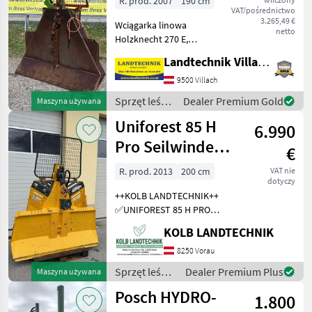
R. prod. 2007
190 cm
VAT/pośrednictwo
3.265,49 €
Wciągarka linowa
netto
Holzknecht 270 E,
sterowanie elektryczne, siła
Landtechnik Villach GmbH
uciągu 6 t, kratka ochronna,
4 ślizgacze linowe, hak
9500 Villach
końcowy i wał przegubowy,
Sprzęt leśny
Dealer Premium Gold
Maszyna używana
uchwyt na piłę łańcuch
i do obróbki
Uniforest 85 H
6.990
drewna /
Holzknecht
Pro Seilwinde
€
Funkseilwinde
R. prod. 2013
200 cm
VAT nie
dotyczy
Forst
++KOLB LANDTECHNIK++
✅UNIFOREST 85 H PRO
Funkseilwinde ✅8, 5t
KOLB LANDTECHNIK
Zugkraft ✅200cm
Schildbreite
8250 Vorau
✅hydraulischer Seilausstoß
Sprzęt leśny
Dealer Premium Plus
Maszyna używana
✅inkl. TERRA Profi Funk -
i do obróbki
Posch HYDRO-
Ziehen / Kurzl
1.800
drewna /