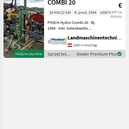
Uniforest
COMBI 20
€
30 KM/22 kW
R. prod. 1994
1000 h
VAT nie
dotyczy
POSCH Hydro-Combi 20 - Bj.
1994 - inkl. Gelenkwelle
Dem Alter entsprechender
Landmaschinentechnik Pichler GmbH
Zustand! Der Holzspalter
der Marke Posch, Modell
2860 Kirchschlag
POSCH Hydro-Combi 20, ist
Sprzęt leśny
Dealer Premium Plus
Maszyna używana
ein
i do obróbki
drewna /
Posch