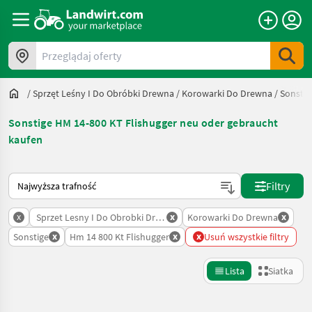
Przeglądaj oferty
/
Sprzęt Leśny I Do Obróbki Drewna
/
Korowarki Do Drewna
/
Sonstig
Sonstige HM 14-800 KT Flishugger neu oder gebraucht
kaufen
Tak sortuje się na Landwirt.com
Filtry
x
x
x
Sprzet Lesny I Do Obrobki Drewna
Korowarki Do Drewna
x
x
x
Sonstige
Hm 14 800 Kt Flishugger
Usuń wszystkie filtry
Lista
Siatka