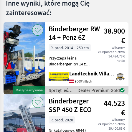
Inne wyniki, które mogą Cię
zainteresować:
Binderberger RW
38.900
14 + Penz 6Z
€
R. prod. 2014
250 cm
wliczony
VAT/pośrednictwo
34.424,78 €
Przyczepa leśna
netto
Binderberger RW 14 z
żurawiem Penz 6Z, z
Landtechnik Villach GmbH
oryginalnym
podwyższeniem, z
9500 Villach
joystickiem i sterowaniem
Sprzęt leśny
Dealer Premium Gold
Maszyna używana
nożnym, hydrauliczny
i do obróbki
Binderberger
układ zasilania z podwójną
44.523
drewna /
pompą
Binderberger
SSP 450 Z ECO
€
R. prod. 2020
wliczony
VAT/pośrednictwo
39.400,88 €
Nr katalogowy: 69447