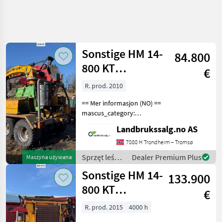
Uściślij
wyszukiwanie
Sonstige HM 14-
84.800
Kategoria
Kraj
Filtry
5
800 KT
€
Flishugger
R. prod. 2010
Pokaż 2
AKTUALNA
Zresetuj
ŚCIEŻKA
wyników
== Mer informasjon (NO) ==
technika
mascus_category:
leśna
forestrycomponents Please
Landbrukssalg.no AS
Sprzet
provide reference number
Lesny I
upon request: 8100 See
7080 H Trondheim – Tromsø
Do
en.landbrukssalg.no/8100
Obrobki
Sprzęt leśny
Dealer Premium Plus
Maszyna używana
for more images Spe
Drewna
i do obróbki
Sonstige HM 14-
133.900
Korowarki
drewna /
Do Drewna
Sonstige
800 KT
€
Sonstige
Flishugger
R. prod. 2015
4000 h
Hm 14 800
Kt