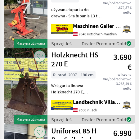
VAT/pośrednictwo
1.672,57 €
używana łuparka do
netto
drewna - Siła łupania 13 to -
długość rozłupywania do
Maschinen Gailer GmbH
110 cm - napęd z wału
odbioru mocy - wał
9640 Kötschach-Mauthen
przegubowy - mechaniczny
Sprzęt leśny
Dealer Premium Gold
Maszyna używana
podnośnik kłody - obsług
i do obróbki
Holzknecht HS
3.690
drewna /
Krpan
270 E
€
R. prod. 2007
190 cm
wliczony
VAT/pośrednictwo
3.265,49 €
Wciągarka linowa
netto
Holzknecht 270 E,
sterowanie elektryczne, siła
Landtechnik Villach GmbH
uciągu 6 t, kratka ochronna,
4 ślizgacze linowe, hak
9500 Villach
końcowy i wał przegubowy,
Sprzęt leśny
Dealer Premium Gold
Maszyna używana
uchwyt na piłę łańcuch
i do obróbki
Uniforest 85 H
6.990
drewna /
Holzknecht