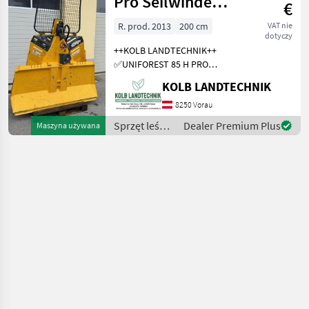
Pro Seilwinde
€
Funkseilwinde
R. prod. 2013
200 cm
VAT nie
dotyczy
Forst
++KOLB LANDTECHNIK++
✅UNIFOREST 85 H PRO
Funkseilwinde ✅8, 5t
KOLB LANDTECHNIK
Zugkraft ✅200cm
Schildbreite
8250 Vorau
✅hydraulischer Seilausstoß
Sprzęt leśny
Dealer Premium Plus
Maszyna używana
✅inkl. TERRA Profi Funk -
i do obróbki
Ziehen / Kurzl
drewna /
Uniforest