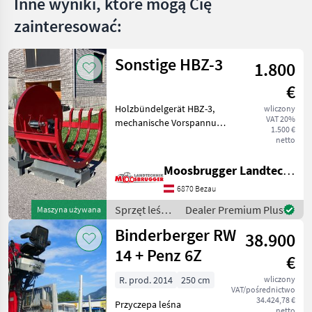
Inne wyniki, które mogą Cię
zainteresować:
Sonstige HBZ-3
1.800
€
Holzbündelgerät HBZ-3,
wliczony
VAT 20%
mechanische Vorspannung,
1.500 €
mechanische Entlehrung, 3-
netto
Punktaufnahme,
Stapleraufnahme,
Moosbrugger Landtechnik GmbH
Euroaufnahme,
6870 Bezau
Gesamtgewicht 330kg.
Vollgendes Zubehör ist
Sprzęt leśny
Dealer Premium Plus
Maszyna używana
i do obróbki
Binderberger RW
38.900
drewna /
Sonstige
14 + Penz 6Z
€
R. prod. 2014
250 cm
wliczony
VAT/pośrednictwo
34.424,78 €
Przyczepa leśna
netto