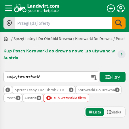
Przeglądaj oferty
/
Sprzęt Leśny I Do Obróbki Drewna
/
Korowarki Do Drewna
/
Posch
Kup Posch Korowarki do drewna nowe lub używane w
Austria
Tak sortuje się na Landwirt.com
Filtry
x
x
x
Sprzet Lesny I Do Obrobki Drewna
Korowarki Do Drewna
x
x
x
Posch
Austria
Usuń wszystkie filtry
Lista
Siatka