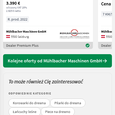
3.390 €
Cena n
wliczony VAT 20%
2.825 € netto
7 KM/5 
R. prod. 2022
Mühlbacher Maschinen GmbH
Mühlbach
5580 Salzburg
5580 S
Dealer Premium Plus
Dealer P
Kolejne oferty od Mühlbacher Maschinen GmbH
To może również Cię zainteresować
ODPOWIEDNIE KATEGORIE
Korowarki do drewna
Pilarki do drewna
Łańcuchy leśne
Piece na drewno