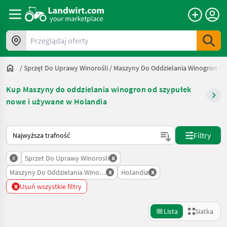
Przeglądaj oferty
/
Sprzęt Do Uprawy Winorośli
/
Maszyny Do Oddzielania Winogron Od
Kup Maszyny do oddzielania winogron od szypułek
nowe i używane w Holandia
Tak sortuje się na Landwirt.com
Filtry
x
x
Sprzet Do Uprawy Winorosli
x
x
Maszyny Do Oddzielania Winogron Od Szypulek
Holandia
x
Usuń wszystkie filtry
Lista
Siatka