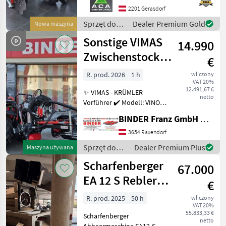
hydraulisch Links und
2201 Gerasdorf
Rechts, Arbeitsbreite 2400 -
Sprzęt do
Dealer Premium Gold
Nowa maszyna
3400 mm, inkl. Ventilblock
uprawy
Sonstige VIMAS
14.990
winorośli /
Clemens
Zwischenstock-
€
KRÜMLER
R. prod. 2026
1 h
wliczony
VAT 20%
12.491,67 €
✨ VIMAS - KRÜMLER
netto
Vorführer ✔️ Modell: VINO -
Version HeavyDuty ✔️ in
BINDER Franz GmbH & CoKG
serienmäßiger Ausführung
✔️ Heckanbau - einseitig ✔️
3654 Raxendorf
Hohe
Sprzęt do
Dealer Premium Plus
Maszyna używana
Arbeitsgeschwindigkeit bis
uprawy
Scharfenberger
zu 5, 5
67.000
winorośli /
Sonstige
EA 12 S Rebler +
€
Rollensortierer
R. prod. 2025
50 h
wliczony
VAT 20%
55.833,33 €
Scharfenberger
netto
Abbeermaschine EA12-S mit