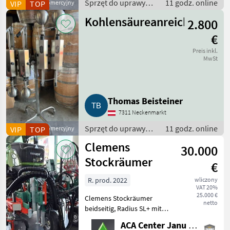
Sprzęt do uprawy
11 godz. online
VIP
Dostawca komercyjny
TOP
winorośli / Sprzęt
Kohlensäureanreicherungsg
2.800
dla winiarni
€
Preis inkl.
MwSt
Thomas Beisteiner
7311 Neckenmarkt
Sprzęt do uprawy
11 godz. online
VIP
Dostawca komercyjny
TOP
winorośli / Sprzęt
Clemens
30.000
dla winiarni
Stockräumer
€
R. prod. 2022
wliczony
VAT 20%
25.000 €
Clemens Stockräumer
netto
beidseitig, Radius SL+ mit
Zinkenkreisel, SB 2
ACA Center Janu GmbH
Geräteträger, Aushub