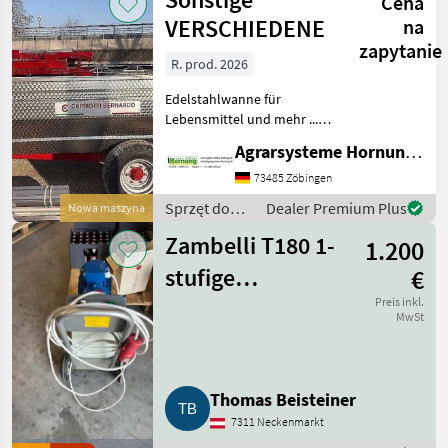
Cena
VERSCHIEDENE
na
zapytanie
R. prod. 2026
Edelstahlwanne für
Lebensmittel und mehr ...
Einachser / Tandem /
Agrarsysteme Hornung GmbH & Co. KG
Tridem Zweiachser mit
Drehschemel Sagen Sie uns
73485 Zöbingen
was Sie möchten Größe /
Sprzęt do
Dealer Premium Plus
Nowa maszyna
Breifung / Zubehör, dann
uprawy
be
Zambelli T180 1-
1.200
winorośli /
Sonstige
stufige
€
Impellerpumpe
Preis inkl.
MwSt
Thomas Beisteiner
7311 Neckenmarkt