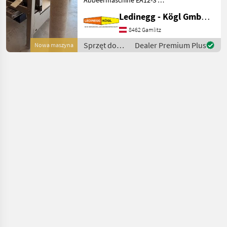
Rollensortierer und
Ledinegg - Kögl GmbH - Obst- und Weinbautechnik
Quetschwalze – Präzision
und Flexibilität für die
8462 Gamlitz
Traubenverarbeitung -
Sprzęt do
Dealer Premium Plus
Nowa maszyna
Vorführmaschine
uprawy
Beschreibung:
winorośli /
Scharfenberger