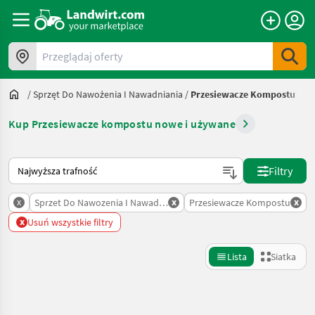
Przeglądaj oferty
/
Sprzęt Do Nawożenia I Nawadniania
/
Przesiewacze Kompostu
Kup Przesiewacze kompostu nowe i używane
Tak sortuje się na Landwirt.com
Filtry
x
x
x
Sprzet Do Nawozenia I Nawadniania
Przesiewacze Kompostu
x
Usuń wszystkie filtry
Lista
Siatka