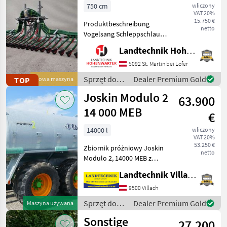
7,5m (14546)
750 cm
wliczony
VAT 20%
15.750 €
Produktbeschreibung
netto
Vogelsang Schleppschlauch
UniSpread Slide Ich freue
Landtechnik Hohenwarter GmbH
mich, Ihnen im
Maschinenzentrum St.
5092 St. Martin bei Lofer
Martin den Vogelsang
Sprzęt do
Dealer Premium Gold
TOP
Nowa maszyna
Schleppschlauch UniSpread
nawożenia i
Joskin Modulo 2
Slide aus
63.900
nawadniania
/ Vogelsang
14 000 MEB
€
14000 l
wliczony
VAT 20%
53.250 €
Zbiornik próżniowy Joskin
netto
Modulo 2, 14000 MEB z
resorowanym dyszlem, osią
Landtechnik Villach GmbH
tandemową, z hydrauliczną
osią wleczoną, z oponami:
9500 Villach
650/55R26, 5, hamulcami
Sprzęt do
Dealer Premium Gold
Maszyna używana
pneumatycznymi,
nawożenia i
Sonstige
27.200
nawadniania