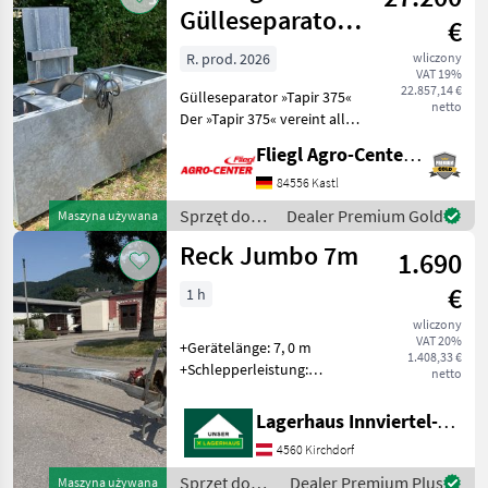
/ Joskin
Gülleseparator
€
»Tapir 375« - im
R. prod. 2026
wliczony
VAT 19%
Komplettset (mi
22.857,14 €
Gülleseparator »Tapir 375«
netto
Der »Tapir 375« vereint alle
Vorteile eines mobilen
Fliegl Agro-Center GmbH
Separators mit denen eines
großen
84556 Kastl
Pressschneckenprinzips. Ein
Sprzęt do
Dealer Premium Gold
Maszyna używana
vergrößertes Sieb mit
nawożenia i
Reck Jumbo 7m
1.690
nawadniania
/ Sonstige
€
1 h
wliczony
VAT 20%
+Gerätelänge: 7, 0 m
1.408,33 €
+Schlepperleistung:
netto
Konzipiert für Traktoren ab
ca. 100 PS bis weit über 200
Lagerhaus Innviertel-Traunviertel-Urfahr eGen, Kirchdorf
PS +Mixerrohr-
4560 Kirchdorf
Durchmesser: 140 mm
+Mixerwellen-Durchmesser
Sprzęt do
Dealer Premium Plus
Maszyna używana