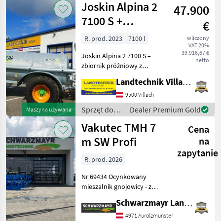
Joskin Alpina 2
47.900
nawadniania
/ Oehler
7100 S +
€
rozrzutnik z
R. prod. 2023
7100 l
wliczony
VAT 20%
płozami 7,5 m
39.916,67 €
Joskin Alpina 2 7100 S –
netto
zbiornik próżniowy z
pompą MEC 8000 i
Landtechnik Villach GmbH
systemem Pendislide Basic,
rozrzutnik z płozami o
9500 Villach
szerokości roboczej 7, 5 m,
Sprzęt do
Dealer Premium Gold
Maszyna używana
hydraulicznie składany, e
nawożenia i
Vakutec TMH 7
Cena
nawadniania
/ Joskin
m SW Profi
na
zapytanie
R. prod. 2026
Nr 69434 Ocynkowany
mieszalnik gnojowicy - z
masywnym, czworokątnym
Schwarzmayr Landtechnik GmbH - Aurolzmünster
wałem mieszającym o
długości 7 m - z pełnym
4971 Aurolzmünster