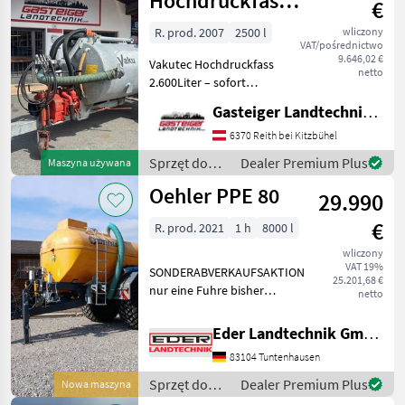
Hochdruckfass
€
2600 Liter
R. prod. 2007
2500 l
wliczony
VAT/pośrednictwo
9.646,02 €
Vakutec Hochdruckfass
netto
2.600Liter – sofort
einsatzbereit Zum Verkauf
Gasteiger Landtechnik GmbH
steht ein Vakutec
Hochdruckfass mit 2.500
6370 Reith bei Kitzbühel
Litern Fassungsvermögen,
Sprzęt do
Dealer Premium Plus
Maszyna używana
Baujahr 2007 Das Fass wu
nawożenia i
Oehler PPE 80
29.990
nawadniania
/ Vakutec
€
R. prod. 2021
1 h
8000 l
wliczony
VAT 19%
SONDERABVERKAUFSAKTION
25.201,68 €
nur eine Fuhre bisher
netto
gefahren Baujahr 2021
Exzenterschneckenpumpe
Eder Landtechnik GmbH
Behälter: 8.000 ltr. GFK-
83104 Tuntenhausen
Tank - Unterlegkeile -
Dreikammerleuchten -
Sprzęt do
Dealer Premium Plus
Nowa maszyna
Schie
nawożenia i