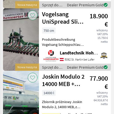
wałem mieszającym o
Sprzęt do
Dealer Premium Gold
Nowa maszyna
średnicy 37 mm,
nawożenia i
Vogelsang
wykonanym ze sp
18.900
nawadniania
/ Vakutec
UniSpread Slide
€
7,5m (14546)
750 cm
wliczony
VAT 20%
15.750 €
Produktbeschreibung
netto
Vogelsang Schleppschlauch
UniSpread Slide Ich freue
Landtechnik Hohenwarter GmbH
mich, Ihnen im
Maschinenzentrum St.
5092 St. Martin bei Lofer
Martin den Vogelsang
Sprzęt do
Dealer Premium Gold
Nowa maszyna
Schleppschlauch UniSpread
nawożenia i
Joskin Modulo 2
Slide aus
77.900
nawadniania
/ Vogelsang
14000 MEB +
€
Pendislide
14000 l
wliczony
VAT 20%
105/42 PS1
64.916,67 €
Zbiornik próżniowy Joskin
netto
Modulo 2, 14000 MEB, z
amortyzowanym dyszlem,