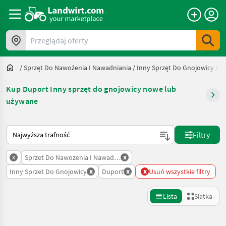
Przeglądaj oferty
/
Sprzęt Do Nawożenia I Nawadniania
/
Inny Sprzęt Do Gnojowicy
/
D
Kup Duport Inny sprzęt do gnojowicy nowe lub
używane
Tak sortuje się na Landwirt.com
Filtry
x
x
Sprzet Do Nawozenia I Nawadniania
x
x
x
Inny Sprzet Do Gnojowicy
Duport
Usuń wszystkie filtry
Lista
Siatka