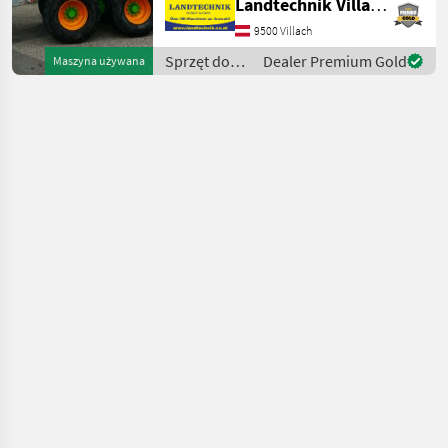
Landtechnik Villach GmbH
osią tandemową, z
hydrauliczną osią wleczoną,
9500 Villach
z oponami: 650/55R26, 5,
Sprzęt do
Dealer Premium Gold
Maszyna używana
hamulcami
nawożenia i
pneumatycznym
nawadniania
/ Joskin