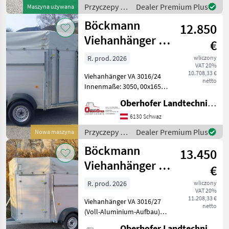
kg * Eigengewicht: 899 kg *
Przyczepy /
Dealer Premium Plus
Maszyna używana
Zulässiges Gesamtgewic
Böckmann
Böckmann
12.850
Viehanhänger VA
€
3016/24 2400 kg
R. prod. 2026
wliczony
VAT 20%
Alu
10.708,33 €
Viehanhänger VA 3016/24
netto
Innenmaße: 3050, 00x1650,
00x2020, 00 mm Zulässiges
Oberhofer Landtechnik GmbH
Gesamtgewicht 2400kg
Vollalu-Anhänger (mit
6130 Schwaz
Qualitäts-Aluminiumboden
Przyczepy /
Dealer Premium Plus
Nowa maszyna
und eloxiertem Alum
Böckmann
Böckmann
13.450
Viehanhänger VA
€
3016/27 2700 kg
R. prod. 2026
wliczony
VAT 20%
Alu
11.208,33 €
Viehanhänger VA 3016/27
netto
(Voll-Aluminium-Aufbau)
Innenmaße lxbxh: 3050,
Oberhofer Landtechnik GmbH