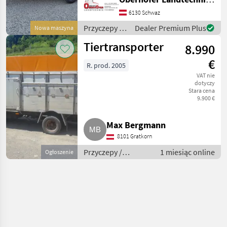
00x1650, 00x2020, 00 mm
Zulässiges Gesamtgewicht:
6130 Schwaz
2700kg Nutzlast: 1860kg
Przyczepy /
Dealer Premium Plus
Nowa maszyna
Stellfläche: 4, 65
Böckmann
Tiertransporter
8.990
€
R. prod. 2005
VAT nie
dotyczy
Stara cena
9.900 €
Max Bergmann
8101 Gratkorn
Przyczepy /
1 miesiąc online
Ogłoszenie
Przyczepy do
przewozu zwierząt