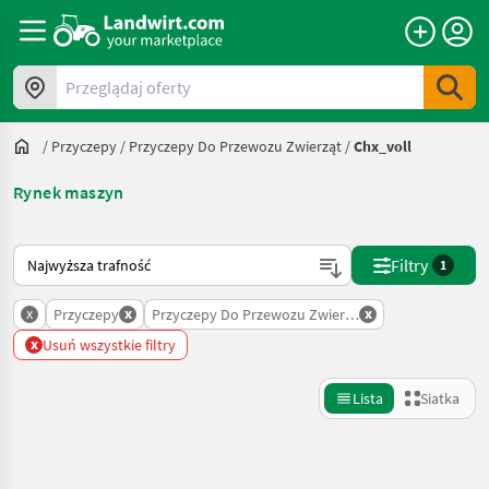
Przeglądaj oferty
/
Przyczepy
/
Przyczepy Do Przewozu Zwierząt
/
Chx_voll
Rynek maszyn
Tak sortuje się na Landwirt.com
Filtry
1
x
x
x
Przyczepy
Przyczepy Do Przewozu Zwierzat
x
Usuń wszystkie filtry
Lista
Siatka