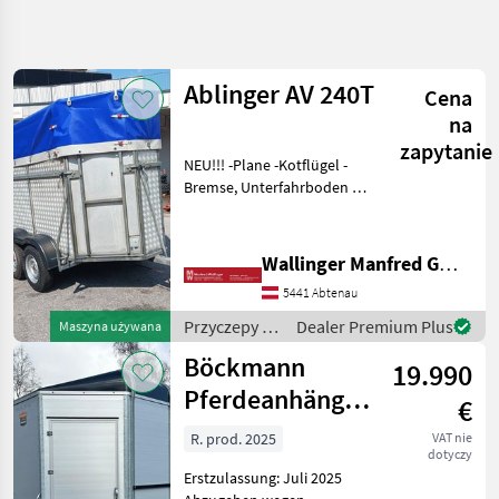
Uściślij
wyszukiwanie
Ablinger AV 240T
Cena
Kategoria
Kraj
Filtry
3
na
zapytanie
NEU!!! -Plane -Kotflügel -
Pokaż 12
AKTUALNA
Zresetuj
Bremse, Unterfahrboden -
ŚCIEŻKA
wyników
Anhängevorrichtung +
technika
Auflaufbremse -Manschette
rolnicza
-Felgen -Pickerl bis 03.2027
Wallinger Manfred GmbH.
Przyczepy
Nabudowa: Stal, Gatunek
5441 Abtenau
zwierzęc
Przyczepy
Do
Przyczepy /
Dealer Premium Plus
Maszyna używana
Przewozu
Ablinger
Zwierzat
Böckmann
19.990
Pferdeanhänger
WYBIERZ
€
KATEGORIĘ
Traveller W4
R. prod. 2025
VAT nie
dotyczy
Böckmann
8
Erstzulassung: Juli 2025