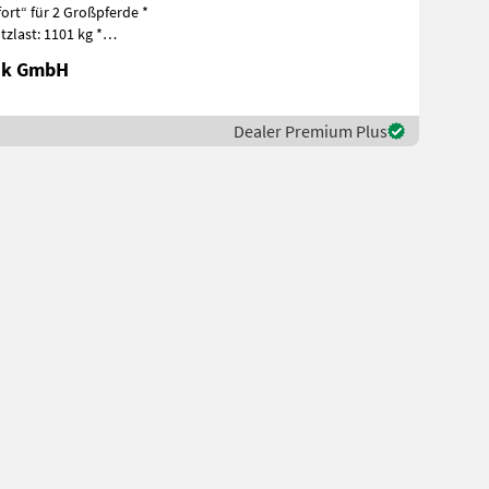
t“ für 2 Großpferde *
zlast: 1101 kg *
mtgewic
nik GmbH
Dealer Premium Plus