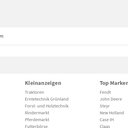
yn
Kleinanzeigen
Top Marke
Traktoren
Fendt
Erntetechnik Grünland
John Deere
Forst- und Holztechnik
Steyr
Rindermarkt
New Holland
Pferdemarkt
Case IH
Futterbörse
Claas