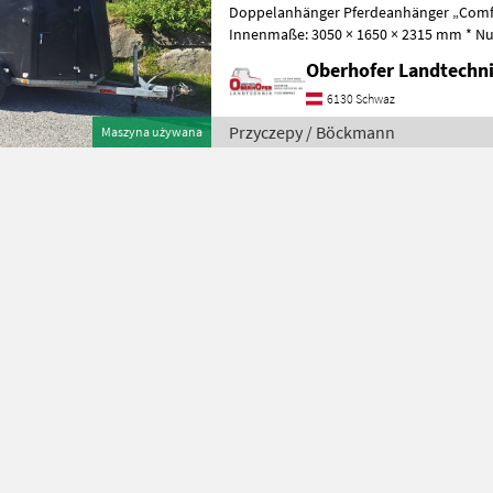
Doppelanhänger Pferdeanhänger „Comfor
Innenmaße: 3050 × 1650 × 2315 mm * Nut
Eigengewicht: 899 kg * Zulässiges Gesa
Oberhofer Landtech
6130 Schwaz
Przyczepy / Böckmann
Maszyna używana