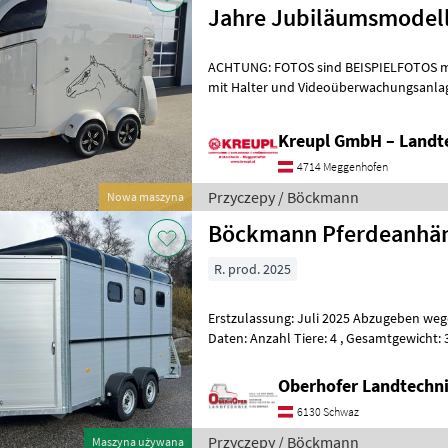
Jahre Jubiläumsmodel
ACHTUNG: FOTOS sind BEISPIELFOTOS m
mit Halter und Videoüberwachungsanlage 
2.400 kg Maße: 3560 x 1650 x 2350 m
Kreupl GmbH – Landte
4714 Meggenhofen
Przyczepy / Böckmann
Nowa maszyna
Böckmann Pferdeanhäng
R. prod. 2025
Erstzulassung: Juli 2025 Abzugeben wegen Nic
Daten: Anzahl Tiere: 4 , Gesamtgewicht: 3500 kg, Innenmaße:
4570x2000x2400mm, Gesamtmaße: 5705
Oberhofer Landtech
6130 Schwaz
Przyczepy / Böckmann
Maszyna używana