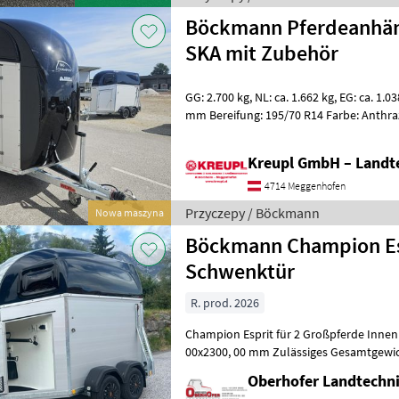
Böckmann Pferdeanhän
SKA mit Zubehör
GG: 2.700 kg, NL: ca. 1.662 kg, EG: ca. 1.038 kg Maße: 3560 x 1750 x 2350
mm Bereifung: 195/70 R14 Farbe: Anthraz
WCF-Fahrwerk mit Rads
Kreupl GmbH – Landte
4714 Meggenhofen
Przyczepy / Böckmann
Nowa maszyna
Böckmann Champion Es
Schwenktür
R. prod. 2026
Champion Esprit für 2 Großpferde Innenmaße: 3050, 00x1650,
00x2300, 00 mm Zulässiges Gesamtgewic
13, Felge: 4, 5 J x 13 ET 30 Radzier
Oberhofer Landtech