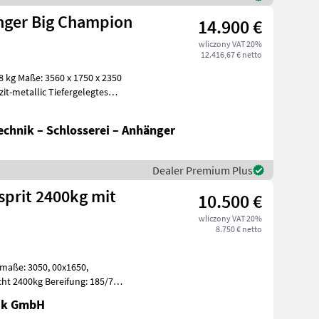
ger Big Champion
14.900 €
wliczony VAT 20%
12.416,67 € netto
it-metallic Tiefergelegtes
chnik – Schlosserei – Anhänger
Dealer Premium Plus
prit 2400kg mit
10.500 €
wliczony VAT 20%
8.750 € netto
ht 2400kg Bereifung: 185/70 R
nik GmbH