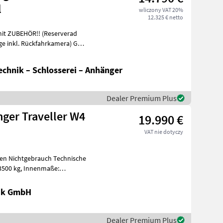
l
wliczony VAT 20%
12.325 € netto
it ZUBEHÖR!! (Reserverad
inkl. Rückfahrkamera) GG:
chnik – Schlosserei – Anhänger
Dealer Premium Plus
er Traveller W4
19.990 €
VAT nie dotyczy
htgebrauch Technische
nik GmbH
Dealer Premium Plus