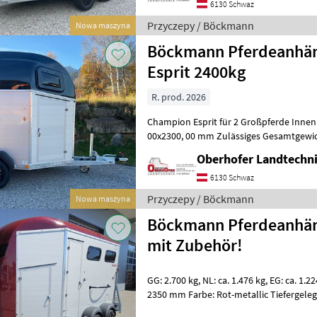
6130 Schwaz
Przyczepy / Böckmann
Nowa maszyna
Böckmann Pferdeanhän
Esprit 2400kg
R. prod. 2026
Champion Esprit für 2 Großpferde Innenmaße: 3050, 00x1650,
00x2300, 00 mm Zulässiges Gesamtgewic
13, Felge: 4, 5 J x 13 ET 30 Radzier
Oberhofer Landtech
6130 Schwaz
Przyczepy / Böckmann
Nowa maszyna
Böckmann Pferdeanhän
mit Zubehör!
GG: 2.700 kg, NL: ca. 1.476 kg, EG: ca. 1.224 kg Innenmaße: 4198 x 1750 x
2350 mm Farbe: Rot-metallic Tiefergele
Radstoßdämpfer Längsträgerf