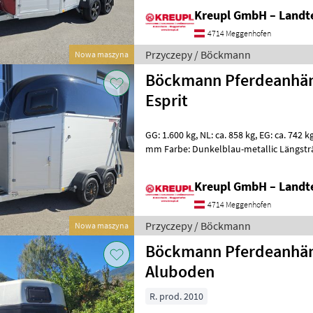
Kreupl GmbH – Landte
4714 Meggenhofen
Przyczepy / Böckmann
Nowa maszyna
Böckmann Pferdeanhä
Esprit
GG: 1.600 kg, NL: ca. 858 kg, EG: ca. 742 kg Maße: 3100 x 1300 x 2300
mm Farbe: Dunkelblau-metallic Längsträ
(geschraubt) Stützrad a
Kreupl GmbH – Landte
4714 Meggenhofen
Przyczepy / Böckmann
Nowa maszyna
Böckmann Pferdeanhän
Aluboden
R. prod. 2010