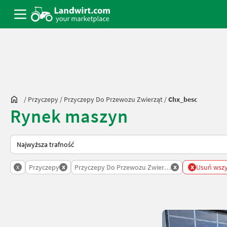
/
Przyczepy
/
Przyczepy Do Przewozu Zwierząt
/
Chx_besc
Rynek maszyn
Tak sortuje się na Landwirt.com
x
x
x
x
Przyczepy
Przyczepy Do Przewozu Zwierzat
Usuń wszys