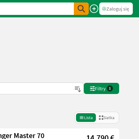
Zaloguj się
Filtry
1
Lista
Siatka
ger Master 70
14.790 €