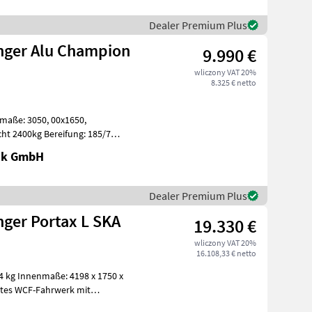
Dealer Premium Plus
ger Alu Champion
9.990 €
wliczony VAT 20%
8.325 € netto
ht 2400kg Bereifung: 185/70 R
nik GmbH
Dealer Premium Plus
ger Portax L SKA
19.330 €
wliczony VAT 20%
16.108,33 € netto
gtes WCF-Fahrwerk mit