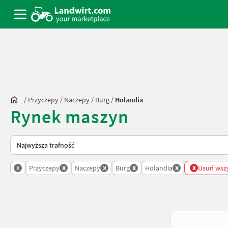
/
Przyczepy
/
Naczepy
/
Burg
/
Holandia
Rynek maszyn
Tak sortuje się na Landwirt.com
x
x
x
x
x
x
Przyczepy
Naczepy
Burg
Holandia
Usuń wszys