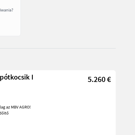
iwania?
pótkocsik I
5.260 €
reskedőitő