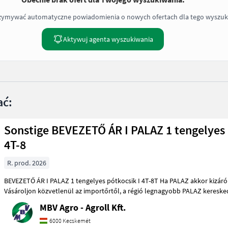
rzymywać automatyczne powiadomienia o nowych ofertach dla tego wyszuk
Aktywuj agenta wyszukiwania
ać:
Sonstige BEVEZETŐ ÁR I PALAZ 1 tengelyes 
4T-8
R. prod. 2026
BEVEZETŐ ÁR I PALAZ 1 tengelyes pótkocsik I 4T-8T Ha PALAZ akkor kizárólag az MBV AGRO!
Vásároljon közvetlenül az importőrtől, a régió legnagyobb PALAZ ke
MBV Agro - Agroll Kft.
6000 Kecskemét