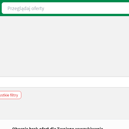
Przeglądaj oferty
tkie filtry
Obecnie brak ofert dla Twojego wyszukiwania.