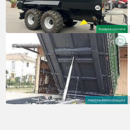
Maszyna używana
maszyna demonstracyjna