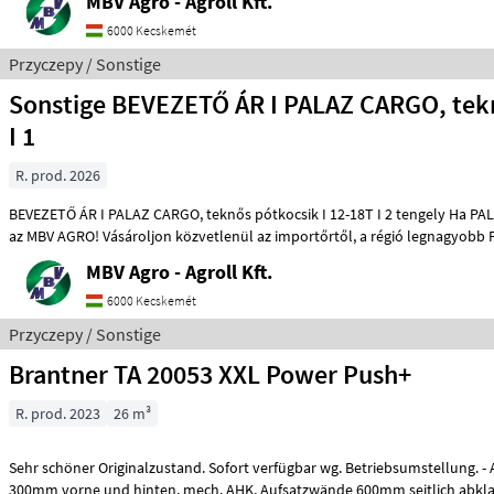
MBV Agro - Agroll Kft.
6000 Kecskemét
Przyczepy / Sonstige
Sonstige BEVEZETŐ ÁR I PALAZ CARGO, teknős pótkocsik
I 1
R. prod. 2026
BEVEZETŐ ÁR I PALAZ CARGO, teknős pótkocsik I 12-18T I 2 tengely Ha PALAZ akkor kizárólag
az MBV AGRO! Vásároljon közvetlenül az importőrtől, a régió legnagy
MBV Agro - Agroll Kft.
6000 Kecskemét
Przyczepy / Sonstige
Brantner TA 20053 XXL Power Push+
R. prod. 2023
26 m³
Sehr schöner Originalzustand. Sofort verfügbar wg. Betriebsumstellung. - Aufsatzdreicke