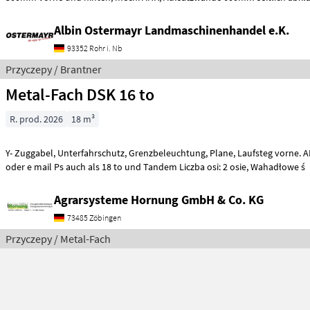
Albin Ostermayr Landmaschinenhandel e.K.
93352 Rohr i. Nb
Przyczepy / Brantner
Metal-Fach DSK 16 to
R. prod. 2026
18 m³
Y- Zuggabel, Unterfahrschutz, Grenzbeleuchtung, Plane, Laufsteg vorne. AHK, Tel. 07966 1324
oder e mail Ps auch als 18 to und Tandem Liczba osi: 2 osie, Wahadłowe ś
Agrarsysteme Hornung GmbH & Co. KG
73485 Zöbingen
Przyczepy / Metal-Fach