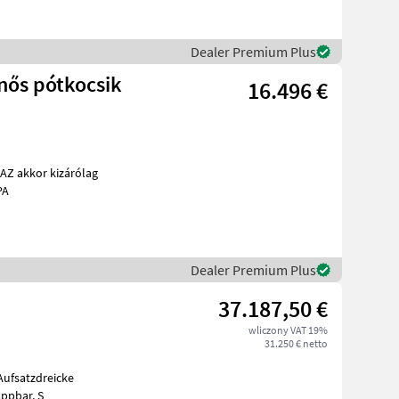
Dealer Premium Plus
16.496 €
obb PA
Dealer Premium Plus
37.187,50 €
wliczony VAT 19%
31.250 € netto
300mm vorne und hinten, mech. AHK, Aufsatzwände 600mm seitlich abklappbar, S