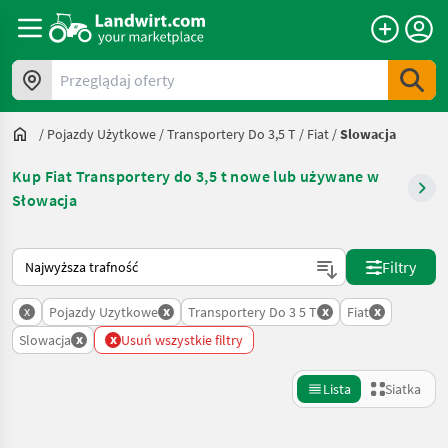
Przeglądaj oferty
/
Pojazdy Użytkowe
/
Transportery Do 3,5 T
/
Fiat
/
Slowacja
Kup Fiat Transportery do 3,5 t nowe lub używane w
Słowacja
Tak sortuje się na Landwirt.com
Filtry
x
x
x
x
Pojazdy Uzytkowe
Transportery Do 3 5 T
Fiat
x
x
Slowacja
Usuń wszystkie filtry
Lista
Siatka