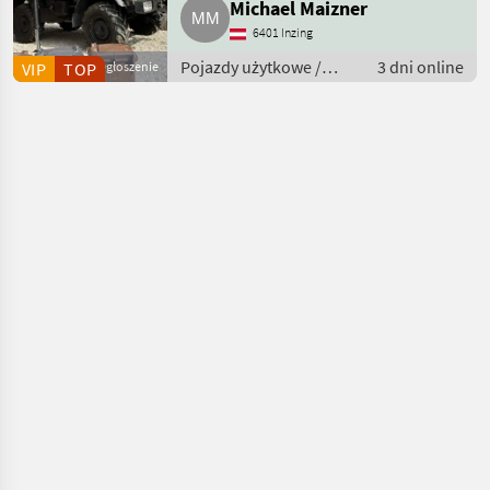
Michael Maizner
6401 Inzing
Pojazdy użytkowe /
3 dni online
VIP
TOP
Ogłoszenie
Ciężarówki