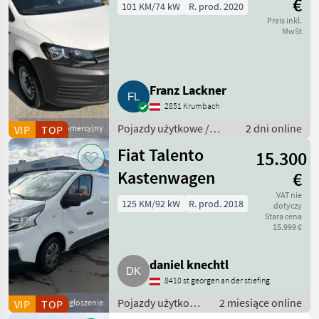
€
101 KM/74 kW
R. prod. 2020
Preis inkl.
MwSt
Franz Lackner
2851 Krumbach
Pojazdy użytkowe /
2 dni online
VIP
Dostawca komercyjny
TOP
Ciężarówki
Fiat Talento
15.300
Kastenwagen
€
VAT nie
125 KM/92 kW
R. prod. 2018
dotyczy
Stara cena
15.999 €
daniel knechtl
8410 st georgen an der stiefing
Pojazdy użytkowe
2 miesiące online
VIP
TOP
Ogłoszenie
/ Ciężarówki