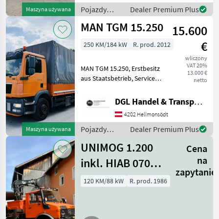
TB270, 27 m Reichweite!!!
Pojazdy
Dealer Premium Plus
Maszyna używana
seitlich 14 m bei ca.
użytkowe /
MAN TGM 15.250
15.600
Iveco
€
250 KM/184 kW
R. prod. 2012
wliczony
VAT 20%
MAN TGM 15.250, Erstbesitz
13.000 €
aus Staatsbetrieb, Service
netto
gepflegt, Baujahr 04/2012,
188.000 km, Ladebordwand
DGL Handel & Transporte
( 4x Steuerung), Klima,
4202 Hellmonsödt
Sitzheizung, Sitzkühlung,
Pojazdy
Dealer Premium Plus
Maszyna używana
użytkowe /
UNIMOG 1.200
Cena
MAN
na
inkl. HIAB 070
zapytanie
Kran
120 KM/88 kW
R. prod. 1986