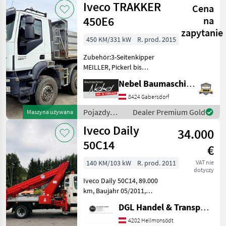
Iveco TRAKKER
Cena
450E6
na
zapytanie
450 KM/331 kW
R. prod. 2015
Zubehör:3-Seitenkipper
MEILLER, Pickerl bis
Nov.2026 Konfiguracja osi:
Nebel Baumaschinen
8x4, Mechaniczna/ręczna
skrzynia biegów, :
8424 Gabersdorf
Mechaniczna/ręczna
Pojazdy
Dealer Premium Gold
Maszyna używana
skrzynia biegów Pojazdy
użytkowe /
Iveco Daily
użytkowe C
34.000
Iveco
50C14
€
140 KM/103 kW
R. prod. 2011
VAT nie
dotyczy
Iveco Daily 50C14, 89.000
km, Baujahr 05/2011,
Erstbesitz aus
DGL Handel & Transporte
Staatsbetrieb, Diesel,
3sitzig, Ruthmann Steiger
4202 Hellmonsödt