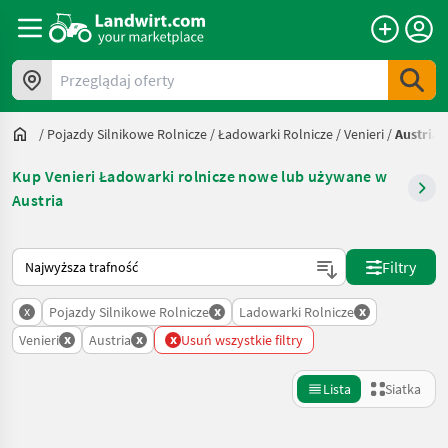
Przeglądaj oferty
/
Pojazdy Silnikowe Rolnicze
/
Ładowarki Rolnicze
/
Venieri
/
Austria
Kup Venieri Ładowarki rolnicze nowe lub używane w
Austria
Tak sortuje się na Landwirt.com
Filtry
x
x
x
Pojazdy Silnikowe Rolnicze
Ladowarki Rolnicze
x
x
x
Venieri
Austria
Usuń wszystkie filtry
Lista
Siatka