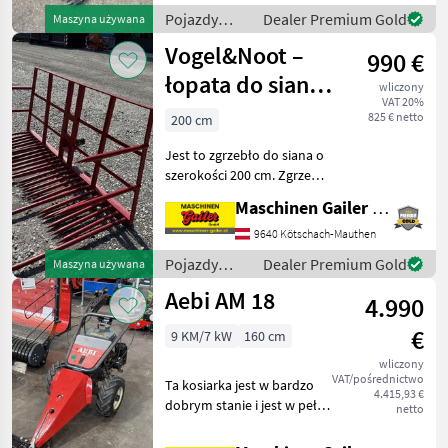
każde koło * Z wyłącznik
Pojazdy
Dealer Premium Gold
Maszyna używana
silnikowe
Vogel&Noot –
990 €
rolnicze /
Aebi
łopata do siana
wliczony
VAT 20%
200 cm
825 € netto
200 cm
Jest to zgrzebło do siana o
szerokości 200 cm. Zgrzebło
jest kompatybilne z
Maschinen Gailer GmbH
modelem Vogel & Noot Jet.
5 długich zębów i 20
9640 Kötschach-Mauthen
krótkich zębów, po 2 zęby z
Pojazdy
Dealer Premium Gold
Maszyna używana
każdej strony.
silnikowe
Aebi AM 18
4.990
rolnicze /
Vogel&Noot
€
9 KM/7 kW
160 cm
wliczony
VAT/pośrednictwo
Ta kosiarka jest w bardzo
4.415,93 €
dobrym stanie i jest w pełni
netto
wyposażona w belkę tnącą
o szerokości 160 cm z