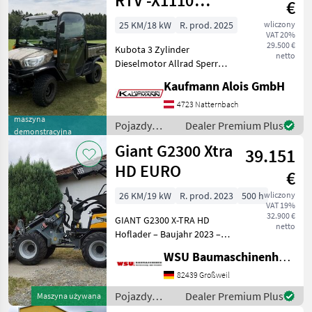
RTV -X1110
€
Realtree
25 KM/18 kW
R. prod. 2025
wliczony
VAT 20%
29.500 €
Kubota 3 Zylinder
netto
Dieselmotor Allrad Sperre
Kabine mit Heizung
Kaufmann Alois GmbH
Fronthydraulik
Einhebelsteuergerät
4723 Natternbach
40km/h Stufenloses
maszyna
Pojazdy
Dealer Premium Plus
demonstracyjna
Hydrostatgetriebe
silnikowe
Giant G2300 Xtra
Hydraulische Lenkung
39.151
rolnicze /
Sonstige
HD EURO
€
26 KM/19 kW
R. prod. 2023
500 h
wliczony
VAT 19%
32.900 €
GIANT G2300 X-TRA HD
netto
Hoflader – Baujahr 2023 –
nur 500 Betriebsstunden
WSU Baumaschinenhandel u. Gerätevermietung GmbH
Zum Verkauf steht ein
gepflegter GIANT G2300 X-
82439 Großweil
TRA HD Hoflader aus
Pojazdy
Dealer Premium Plus
Maszyna używana
Baujahr 2023. Die Maschi
silnikowe