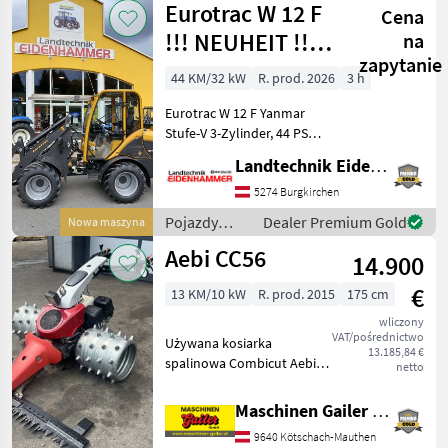
Eurotrac W 12 F
Cena
rolnicze /
Giant
!!! NEUHEIT !!!
na
zapytanie
Prompt
44 KM/32 kW
R. prod. 2026
3 h
Verfügbar
Eurotrac W 12 F Yanmar
Stufe-V 3-Zylinder, 44 PS
Hubkraft 1400 kg
Landtechnik Eidenhammer GmbH
Eigengewicht 2620 kg
Hubhöhe 290 cm Bauhöhe
5274 Burgkirchen
233 cm Radladerbreite 150
Pojazdy
Dealer Premium Gold
Nowa maszyna
cm Joystick-Steue
silnikowe
Aebi CC56
14.900
rolnicze /
Eurotrac
€
13 KM/10 kW
R. prod. 2015
175 cm
wliczony
VAT/pośrednictwo
Używana kosiarka
13.185,84 €
spalinowa Combicut Aebi
netto
CC56 * Silnik benzynowy
Honda GX390 o mocy 13 PS,
Maschinen Gailer GmbH
1-cylindrowy * Oddzielny
9640 Kötschach-Mauthen
napęd hydrostatyczny na