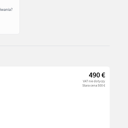
iwania?
490 €
VAT nie dotyczy
Stara cena 500 €