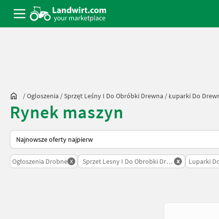
/
Ogloszenia
/
Sprzęt Leśny I Do Obróbki Drewna
/
Łuparki Do Drew
Rynek maszyn
Tak sortuje się na Landwirt.com
x
x
Ogłoszenia Drobne
Sprzet Lesny I Do Obrobki Drewna
Luparki D