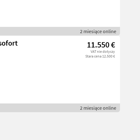
2 miesiące online
sofort
11.550 €
VAT nie dotyczy
Stara cena 12.500 €
2 miesiące online