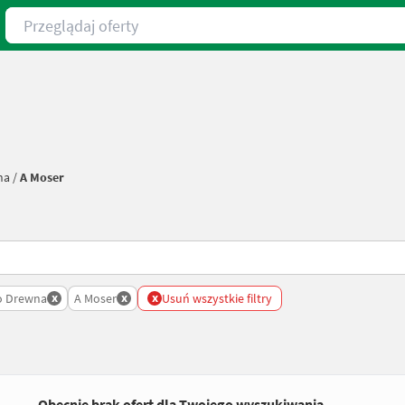
Przeglądaj oferty
na
/
A Moser
x
x
x
o Drewna
A Moser
Usuń wszystkie filtry
Obecnie brak ofert dla Twojego wyszukiwania.