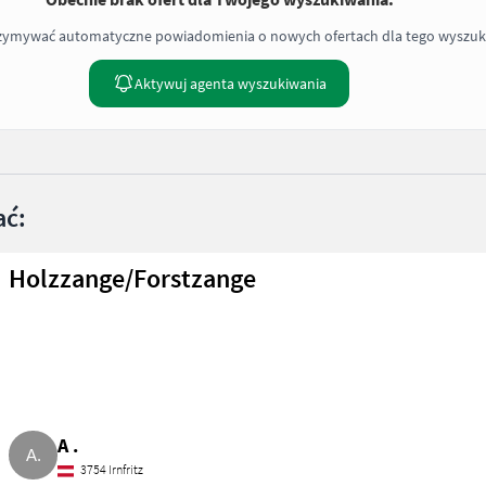
rzymywać automatyczne powiadomienia o nowych ofertach dla tego wyszuk
Aktywuj agenta wyszukiwania
ać:
Holzzange/Forstzange
A .
3754 Irnfritz