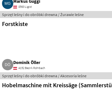
Markus Guggi
8563 Ligist
Sprzęt leśny i do obróbki drewna / Żurawie leśne
Forstkiste
Dominik Öller
4152 Bezirk Rohrbach
Sprzęt leśny i do obróbki drewna / Akcesoria leśne
Hobelmaschine mit Kreissäge (Sammlerstü