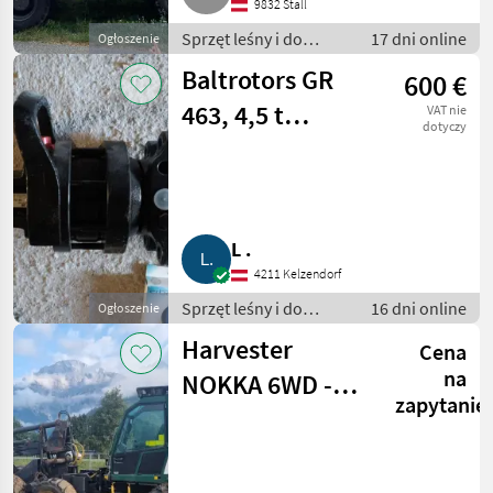
9832 Stall
Sprzęt leśny i do
17 dni online
Ogłoszenie
obróbki drewna / Inny
Baltrotors GR
600 €
sprzęt leśny i do
obróbki drewna
463, 4,5 t
VAT nie
dotyczy
Rotator
L .
4211 Kelzendorf
Sprzęt leśny i do
16 dni online
Ogłoszenie
obróbki drewna / Inny
Harvester
Cena
sprzęt leśny i do
obróbki drewna
na
NOKKA 6WD -
zapytanie
Logmer