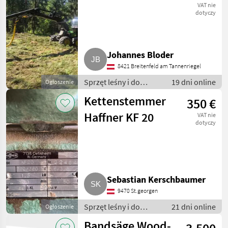
VAT nie
dotyczy
Johannes Bloder
8421 Breitenfeld am Tannenriegel
Sprzęt leśny i do
19 dni online
Ogłoszenie
obróbki drewna / Inny
Kettenstemmer
350 €
sprzęt leśny i do
obróbki drewna
Haffner KF 20
VAT nie
dotyczy
Sebastian Kerschbaumer
9470 St.georgen
Sprzęt leśny i do
21 dni online
Ogłoszenie
obróbki drewna / Inny
Bandsäge Wood-
sprzęt leśny i do