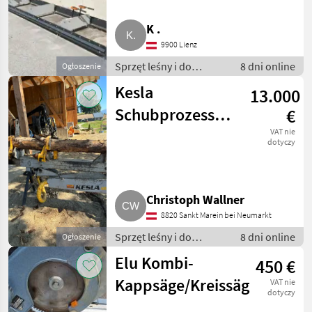
K .
9900 Lienz
Sprzęt leśny i do
8 dni online
Ogłoszenie
obróbki drewna / Inny
Kesla
13.000
sprzęt leśny i do
obróbki drewna
Schubprozessor
€
40LFe
VAT nie
dotyczy
Christoph Wallner
8820 Sankt Marein bei Neumarkt
Sprzęt leśny i do
8 dni online
Ogłoszenie
obróbki drewna / Inny
Elu Kombi-
450 €
sprzęt leśny i do
obróbki drewna
Kappsäge/Kreissäge
VAT nie
dotyczy