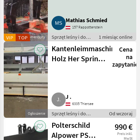
Forsttechnik
Oferty
Ogłoszenia
Marketplace
dealerów
drobne
Mathias Schmied
157 Rappottenstein
Sprzęt leśny i do
1 miesiąc online
VIP
Dostawca komercyjny
TOP
obróbki drewna /
Kantenleimmaschine
Cena
Inny sprzęt leśny i
do obróbki drewna
na
Holz Her Sprint
zapytanie
1307
J .
6335 Thiersee
Sprzęt leśny i do
Od wczoraj
Ogłoszenie
obróbki drewna / Inny
Polterschild
990 €
sprzęt leśny i do obróbki
drewna
Alpower PS
Preis inkl.
MwSt