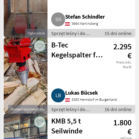
Stefan Schindler
3664 Martinsberg
Sprzęt leśny i do
15 dni online
Ogłoszenie
obróbki drewna / Inny
B-Tec
2.295
sprzęt leśny i do
obróbki drewna
Kegelspalter für
€
Minibagger,
Preis inkl.
MwSt
Rückewagen
Lukas Bücsek
8380 Henndorf im Burgenland
Sprzęt leśny i do
16 dni online
Dostawca komercyjny
obróbki drewna / Inny
KMB 5,5 t
1.800
sprzęt leśny i do
obróbki drewna
Seilwinde
€
VAT nie