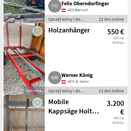
Felix Oberndorfinger
4820 Bad Ischl
Sprzęt leśny i do
12 dni online
Ogłoszenie
obróbki drewna / Inny
Holzanhänger
550 €
sprzęt leśny i do
obróbki drewna
VAT nie
dotyczy
Werner König
3971 St. Martin
Sprzęt leśny i do
13 dni online
Ogłoszenie
obróbki drewna / Inny
Mobile
3.200
sprzęt leśny i do
obróbki drewna
Kappsäge Holtec
€
Piccolo
VAT nie
dotyczy