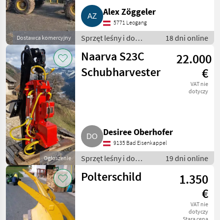
Alex Zöggeler
5771 Leogang
Sprzęt leśny i do
18 dni online
Dostawca komercyjny
obróbki drewna / Inny
Naarva S23C
22.000
sprzęt leśny i do
obróbki drewna
Schubharvester
€
VAT nie
dotyczy
Desiree Oberhofer
9135 Bad Eisenkappel
Sprzęt leśny i do
19 dni online
Ogłoszenie
obróbki drewna / Inny
Polterschild
1.350
sprzęt leśny i do
obróbki drewna
€
VAT nie
dotyczy
Stara cena