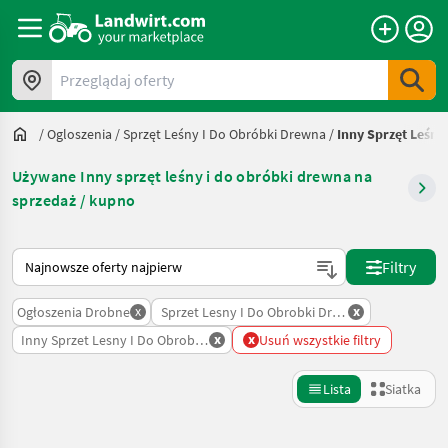
Przeglądaj oferty
/
Ogloszenia
/
Sprzęt Leśny I Do Obróbki Drewna
/
Inny Sprzęt Leśny
Używane Inny sprzęt leśny i do obróbki drewna na
sprzedaż / kupno
Tak sortuje się na Landwirt.com
Filtry
x
x
Ogłoszenia Drobne
Sprzet Lesny I Do Obrobki Drewna
x
x
Inny Sprzet Lesny I Do Obrobki Drewna
Usuń wszystkie filtry
Lista
Siatka