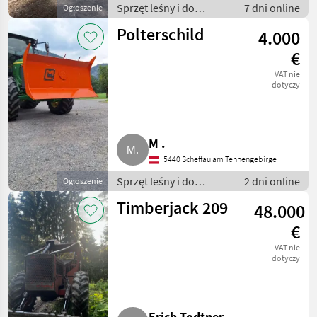
Sprzęt leśny i do
7 dni online
Ogłoszenie
obróbki drewna / Inny
Polterschild
4.000
sprzęt leśny i do
obróbki drewna
€
VAT nie
dotyczy
M .
5440 Scheffau am Tennengebirge
Sprzęt leśny i do
2 dni online
Ogłoszenie
obróbki drewna / Inny
Timberjack 209
48.000
sprzęt leśny i do
obróbki drewna
€
VAT nie
dotyczy
Erich Todtner