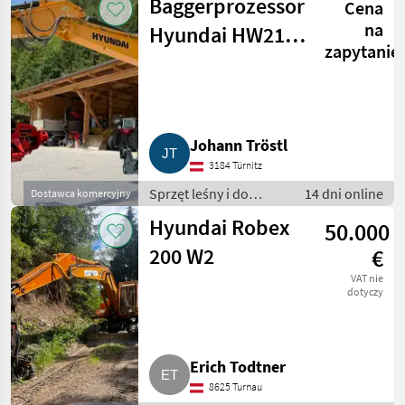
Baggerprozessor
Cena
sprzęt leśny i do
obróbki drewna
na
Hyundai HW210
zapytanie
x Timbernator
TST60H, Bj. 2017
Johann Tröstl
3184 Türnitz
Sprzęt leśny i do
14 dni online
Dostawca komercyjny
obróbki drewna / Inny
Hyundai Robex
50.000
sprzęt leśny i do
obróbki drewna
200 W2
€
VAT nie
dotyczy
Erich Todtner
8625 Turnau