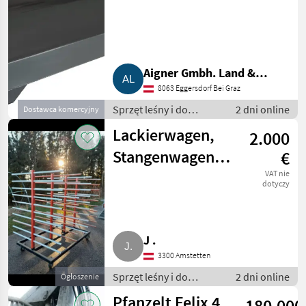
1.500
Aigner Gmbh. Land &
8063 Eggersdorf Bei Graz
Gartentechnik, Agrar
Sprzęt leśny i do
2 dni online
Dostawca komercyjny
obróbki drewna / Inny
Lackierwagen,
2.000
sprzęt leśny i do
obróbki drewna
Stangenwagen,
€
Tischlerei-
VAT nie
dotyczy
Wagen
J .
3300 Amstetten
Sprzęt leśny i do
2 dni online
Ogłoszenie
obróbki drewna / Inny
Pfanzelt Felix 4
180.000
sprzęt leśny i do