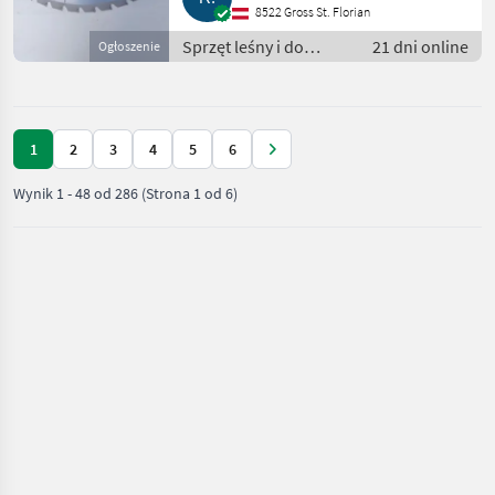
8522 Gross St. Florian
Sprzęt leśny i do
21 dni online
Ogłoszenie
obróbki drewna / Inny
sprzęt leśny i do
obróbki drewna
1
2
3
4
5
6
Wynik
1
-
48
od
286
(Strona 1 od 6)