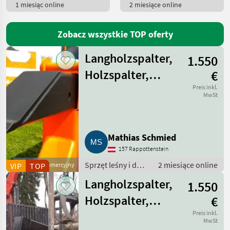
1 miesiąc online
2 miesiące online
WYBIERZ
KATEGORIĘ
Zobacz wszystkie TOP oferty
Sonstige
245
Langholzspalter,
1.550
Woody
14
Holzspalter,
€
Logosol
5
Rückewagen,
Preis inkl.
MwSt
Forsttechnik
Timberjack
4
Holzprofi
2
Mathias Schmied
157 Rappottenstein
Indexator Rotator Systems
2
Sprzęt leśny i do
2 miesiące online
VIP
Dostawca komercyjny
TOP
obróbki drewna /
Pokaż
Langholzspalter,
1.550
Inny sprzęt leśny i
wszystkie
do obróbki
17
Holzspalter,
€
drewna
Rückewagen,
Preis inkl.
MARKETPLACE
MwSt