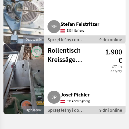
Stefan Feistritzer
3334 Gaflenz
Sprzęt leśny i do
9 dni online
Ogłoszenie
obróbki drewna / Inny
Rollentisch-
1.900
sprzęt leśny i do
obróbki drewna
Kreissäge
€
Altendorf F 90
VAT nie
dotyczy
Josef Pichler
3314 Strengberg
Sprzęt leśny i do
9 dni online
Ogłoszenie
obróbki drewna / Inny
sprzęt leśny i do
obróbki drewna