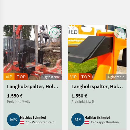
Uściślij
wyszukiwanie
Kategoria
Kraj
Filtry
4
Pokaż
AKTUALNA
Zresetuj
286
ŚCIEŻKA
wyników
technika
leśna
VIP
TOP
VIP
TOP
Sprzet
Ogłoszenie
Ogłoszenie
Lesny I
Langholzspalter, Holzspalter, Rückewagen, Forsttechnik
Langholzspalter, Holzspalter, Rückewagen, Forsttechnik
Do
Obrobki
1.550 €
1.550 €
Drewna
Preis inkl. MwSt
Preis inkl. MwSt
Inny
Sprzet
Lesny I
Do
Mathias Schmied
Mathias Schmied
Obrobki
157 Rappottenstein
157 Rappottenstein
Drewna