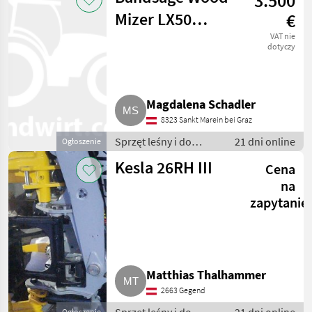
3.500
obróbki drewna
Mizer LX50
€
START
VAT nie
dotyczy
Magdalena Schadler
8323 Sankt Marein bei Graz
Sprzęt leśny i do
21 dni online
Ogłoszenie
obróbki drewna / Inny
Kesla 26RH III
Cena
sprzęt leśny i do
obróbki drewna
na
zapytanie
Matthias Thalhammer
2663 Gegend
Ogłoszenie