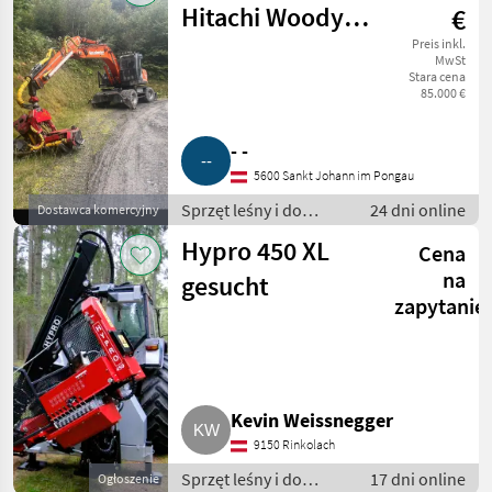
obróbki drewna
Hitachi Woody
€
60
Preis inkl.
MwSt
Stara cena
85.000 €
- -
5600 Sankt Johann im Pongau
Sprzęt leśny i do
24 dni online
Dostawca komercyjny
obróbki drewna / Inny
Hypro 450 XL
Cena
sprzęt leśny i do
obróbki drewna
na
gesucht
zapytanie
Kevin Weissnegger
9150 Rinkolach
Sprzęt leśny i do
17 dni online
Ogłoszenie