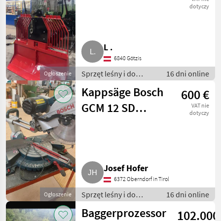
dotyczy
L .
6840 Götzis
Sprzęt leśny i do
16 dni online
Ogłoszenie
obróbki drewna / Inny
Kappsäge Bosch
600 €
sprzęt leśny i do
obróbki drewna
GCM 12 SD
VAT nie
dotyczy
Professional
Josef Hofer
6372 Oberndorf in Tirol
Sprzęt leśny i do
16 dni online
Ogłoszenie
obróbki drewna / Inny
Baggerprozessor
102.000
sprzęt leśny i do