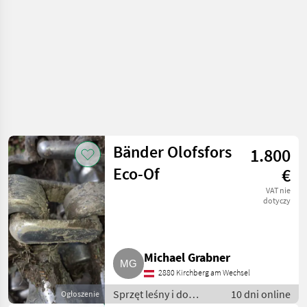
Bänder Olofsfors
1.800
Eco-Of
€
VAT nie
dotyczy
Michael Grabner
2880 Kirchberg am Wechsel
Sprzęt leśny i do
10 dni online
Ogłoszenie