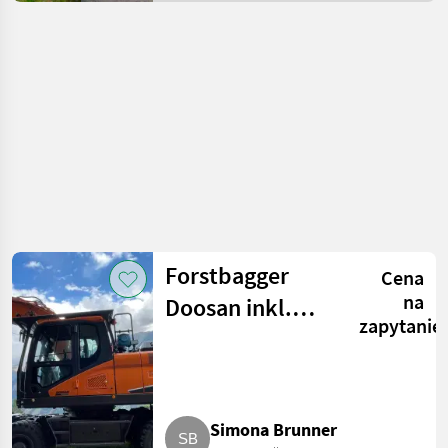
obróbki drewna / Inny
sprzęt leśny i do
obróbki drewna
Forstbagger
Cena
na
Doosan inkl.
zapytanie
Ausschub,
Forstwinde und
Woody, Doosan
Simona Brunner
DX210W-7