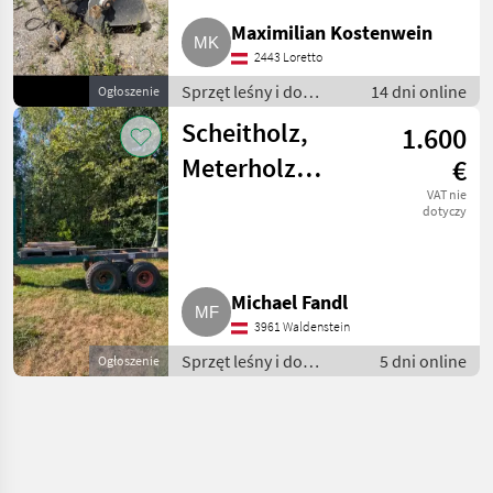
Maximilian Kostenwein
2443 Loretto
Sprzęt leśny i do
14 dni online
Ogłoszenie
obróbki drewna / Inny
Scheitholz,
1.600
sprzęt leśny i do
obróbki drewna
Meterholz
€
Anhänger
VAT nie
dotyczy
Michael Fandl
3961 Waldenstein
Sprzęt leśny i do
5 dni online
Ogłoszenie
obróbki drewna / Inny
sprzęt leśny i do
obróbki drewna