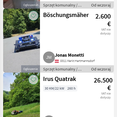
Sprzęt komunalny /
Od wczoraj
Ogłoszenie
Sprzęt do rozsiewania
Böschungsmäher
2.600
€
VAT nie
dotyczy
Jonas Monetti
8311 Markt Hartmannsdorf
Sprzęt komunalny /
Od wczoraj
Ogłoszenie
Kosiarki wysięgnikowe
Irus Quatrak
26.500
€
30 KM/22 kW
260 h
VAT nie
dotyczy