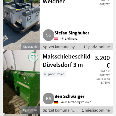
Weidner
dotyczy
Stefan Singhuber
4541 Adlwang
Sprzęt komunalny /
15 godz. online
Ogłoszenie
Zamiatarki
Maisschiebeschild
3.200
Düvelsdorf 3 m
€
VAT nie
R. prod. 2020
dotyczy
Stara cena
3.750 €
Ben Schwaiger
94259 Kirchberg im Wald
Sprzęt komunalny /
1 miesiąc online
Ogłoszenie
Zamiatarki