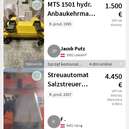
MTS 1501 hydr.
1.500
Anbaukehrmaschine
€
für Stapler,
VAT nie
R. prod. 1995
dotyczy
Radlader
Jacob Putz
3382 Loosdorf
Sprzęt komunalny
4 dni online
Ogłoszenie
R
/ Zamiatarki
Streuautomat
4.450
Salzstreuer
€
Gmeiner STA
VAT nie
R. prod. 2007
dotyczy
Stara cena
2.000 TC
4.900 €
F .
6401 Inzing