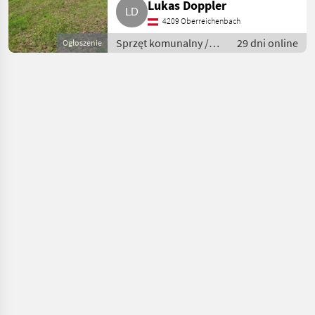
Lukas Doppler
4209 Oberreichenbach
Sprzęt komunalny /
29 dni online
Ogłoszenie
Kosiarki wysięgnikowe