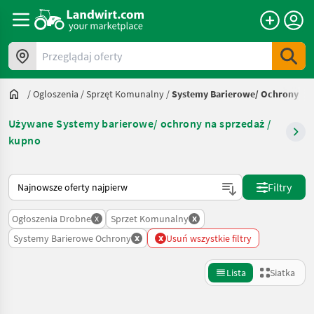
Przeglądaj oferty
/
Ogloszenia
/
Sprzęt Komunalny
/
Systemy Barierowe/ Ochrony
Używane Systemy barierowe/ ochrony na sprzedaż /
kupno
Tak sortuje się na Landwirt.com
Filtry
x
x
Ogłoszenia Drobne
Sprzet Komunalny
x
x
Systemy Barierowe Ochrony
Usuń wszystkie filtry
Lista
Siatka