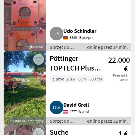
Udo Schindler
63654 Büdingen
Sprzęt do
online przez 14 min.
Ogłoszenie
zbioru siana i
Pöttinger
22.000
paszowy /
Kosiarki
TOPTECH Plus
€
dyskowe
TOP611A
Preis inkl.
R. prod. 2019
60 h
600 cm
MwSt
David Greil
4777 Mayrhof
Sprzęt do
online przez 32 min.
Dostawca komercyjny
zbioru siana i
Suche
1 €
paszowy /