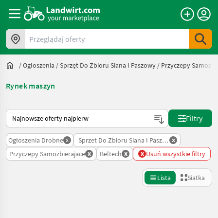
Przeglądaj oferty
/
Ogloszenia
/
Sprzęt Do Zbioru Siana I Paszowy
/
Przyczepy Samozbie
Rynek maszyn
Tak sortuje się na Landwirt.com
Filtry
x
x
Ogłoszenia Drobne
Sprzet Do Zbioru Siana I Paszowy
x
x
x
Przyczepy Samozbierajace
Beltech
Usuń wszystkie filtry
Lista
Siatka