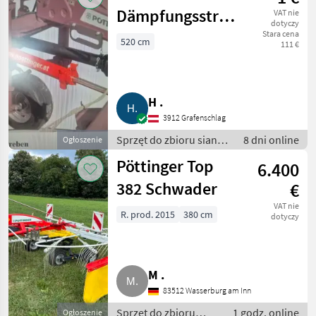
Zgrabiarki
Dämpfungsstreben
VAT nie
karuzelowe/ do
dotyczy
Pöttinger Euro
Stara cena
siana
520 cm
111 €
Hit 540
H .
3912 Grafenschlag
Sprzęt do zbioru siana i
8 dni online
Ogłoszenie
paszowy /
Pöttinger Top
6.400
Przetrząsacze
karuzelowe/ do siana
382 Schwader
€
VAT nie
R. prod. 2015
380 cm
dotyczy
M .
83512 Wasserburg am Inn
Sprzęt do zbioru
1 godz. online
Ogłoszenie