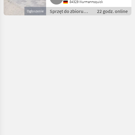
84329 Wurmannsquick
Sprzęt do zbioru
22 godz. online
Ogłoszenie
siana i paszowy /
Przetrząsacze
karuzelowe/ do
siana