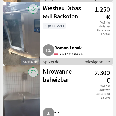
sprzedaży
Wiesheu Dibas
1.250
pośredniej / Inny
sprzęt do
65 l Backofen
€
sprzedaży
VAT nie
pośredniej
R. prod. 2014
dotyczy
Stara cena
1.500 €
Roman Labak
9373 Klein St.paul
Sprzęt do
1 miesiąc online
Ogłoszenie
sprzedaży
Nirowanne
2.300
pośredniej / Inny
sprzęt do
beheizbar
€
sprzedaży
VAT nie
pośredniej
dotyczy
Stara cena
2.500 €
J .