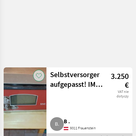
sprzęt do
sprzedaży
pośredniej
Selbstversorger
3.250
aufgepasst! IME
€
Steinbackofen
VAT nie
dotyczy
2000/4
B .
9311 Frauenstein