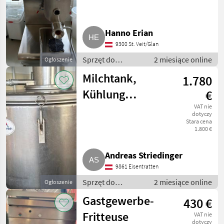
Hanno Erian
9300 St. Veit/Glan
Sprzęt do
2 miesiące online
Ogłoszenie
sprzedaży
Milchtank,
1.780
pośredniej / Inny
sprzęt do
Kühlung
€
sprzedaży
Etscheid
VAT nie
pośredniej
dotyczy
Stara cena
1.800 €
Andreas Striedinger
9861 Eisentratten
Sprzęt do
2 miesiące online
Ogłoszenie
sprzedaży
Gastgewerbe-
430 €
pośredniej / Inny
sprzęt do
Fritteuse
VAT nie
sprzedaży
dotyczy