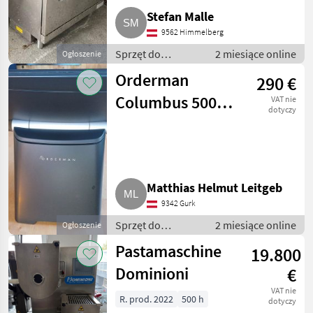
Stefan Malle
9562 Himmelberg
Sprzęt do
2 miesiące online
Ogłoszenie
sprzedaży
Orderman
290 €
pośredniej / Inny
sprzęt do
Columbus 500
VAT nie
sprzedaży
dotyczy
All-in-One
pośredniej
Kassensystem
Matthias Helmut Leitgeb
9342 Gurk
Sprzęt do
2 miesiące online
Ogłoszenie
sprzedaży
Pastamaschine
19.800
pośredniej / Inny
sprzęt do
Dominioni
€
sprzedaży
VAT nie
pośredniej
R. prod. 2022
500 h
dotyczy