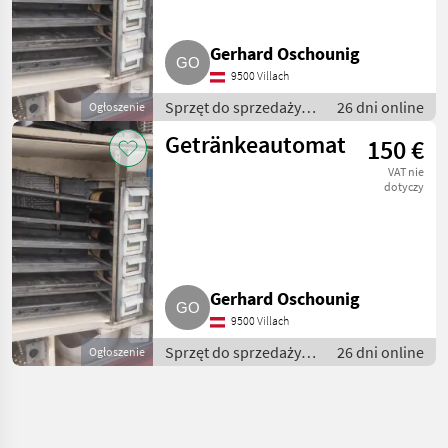
Gerhard Oschounig
9500 Villach
Sprzęt do sprzedaży
26 dni online
Ogłoszenie
pośredniej / Inny
Getränkeautomat
150 €
sprzęt do sprzedaży
pośredniej
VAT nie
dotyczy
Gerhard Oschounig
9500 Villach
Sprzęt do sprzedaży
26 dni online
Ogłoszenie
pośredniej / Inny
sprzęt do sprzedaży
pośredniej