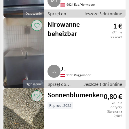
9624 Egg/Hermagor
Sprzęt do
Jeszcze 3 dni online
Ogłoszenie
sprzedaży
Nirowanne
1 €
pośredniej /
Inny sprzęt do
beheizbar
VAT nie
sprzedaży
dotyczy
pośredniej
J .
9130 Poggersdorf
Sprzęt do
Jeszcze 1 dni online
Ogłoszenie
sprzedaży
Sonnenblumenkerne
0,80 €
pośredniej /
Inny sprzęt do
VAT nie
R. prod. 2025
sprzedaży
dotyczy
Stara cena
pośredniej
0,90 €