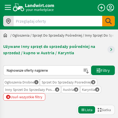
Przeglądaj oferty
/
Ogloszenia
/
Sprzęt Do Sprzedaży Pośredniej
/
Inny Sprzęt Do Sprze
Używane Inny sprzęt do sprzedaży pośredniej na
sprzedaż / kupno w Austria / Karyntia
Tak sortuje się na Landwirt.com
Filtry
x
x
Ogłoszenia Drobne
Sprzet Do Sprzedazy Posredniej
x
x
x
Inny Sprzet Do Sprzedazy Posredniej
Austria
Karyntia
x
Usuń wszystkie filtry
Lista
Siatka