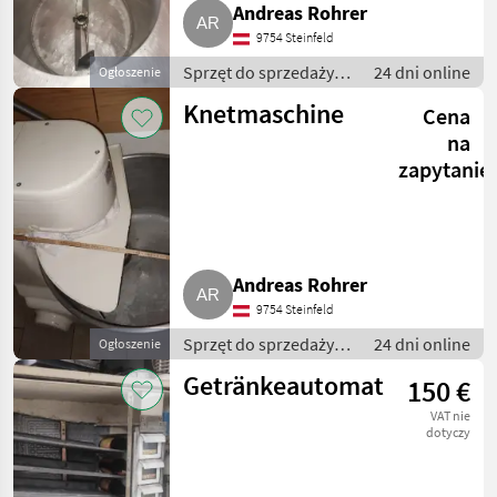
Andreas Rohrer
9754 Steinfeld
Sprzęt do sprzedaży
24 dni online
Ogłoszenie
pośredniej / Inny
Knetmaschine
Cena
sprzęt do sprzedaży
pośredniej
na
zapytanie
Andreas Rohrer
9754 Steinfeld
Sprzęt do sprzedaży
24 dni online
Ogłoszenie
pośredniej / Inny
Getränkeautomat
150 €
sprzęt do sprzedaży
pośredniej
VAT nie
dotyczy