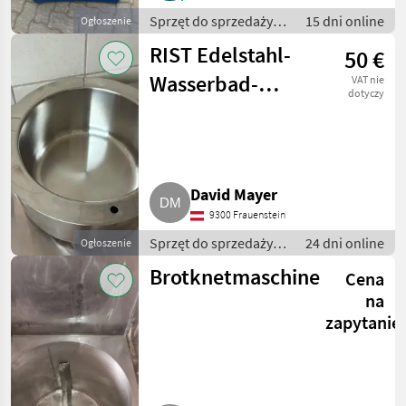
Sprzęt do sprzedaży
15 dni online
Ogłoszenie
pośredniej / Inny
RIST Edelstahl-
50 €
sprzęt do sprzedaży
pośredniej
Wasserbad-
VAT nie
dotyczy
Töpfe
David Mayer
9300 Frauenstein
Sprzęt do sprzedaży
24 dni online
Ogłoszenie
pośredniej / Inny
Brotknetmaschine
Cena
sprzęt do sprzedaży
pośredniej
na
zapytanie