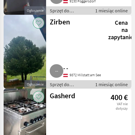
9130 Poggersdorf
Sprzęt do
1 miesiąc online
Ogłoszenie
sprzedaży
Zirben
Cena
pośredniej / Inny
sprzęt do
na
sprzedaży
zapytanie
pośredniej
- -
9872 Millstatt am See
Sprzęt do
1 miesiąc online
Ogłoszenie
sprzedaży
Gasherd
400 €
pośredniej / Inny
sprzęt do
VAT nie
sprzedaży
dotyczy
pośredniej