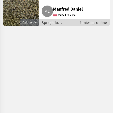
Manfred Daniel
9150 Bleiburg
Sprzęt do
1 miesiąc online
Ogłoszenie
sprzedaży
pośredniej / Inny
sprzęt do
sprzedaży
pośredniej