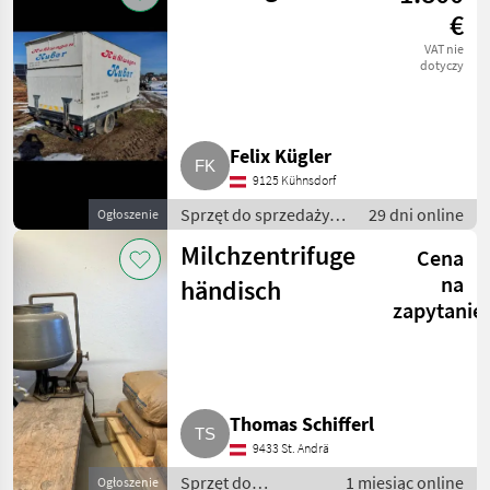
pośredniej
€
VAT nie
dotyczy
Felix Kügler
9125 Kühnsdorf
Sprzęt do sprzedaży
29 dni online
Ogłoszenie
pośredniej / Inny
Milchzentrifuge
Cena
sprzęt do sprzedaży
pośredniej
na
händisch
zapytanie
Thomas Schifferl
9433 St. Andrä
Sprzęt do
1 miesiąc online
Ogłoszenie