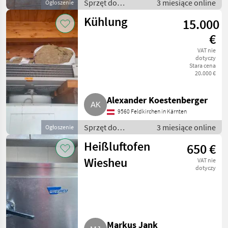
Sprzęt do
3 miesiące online
Ogłoszenie
sprzedaży
Kühlung
15.000
pośredniej / Inny
sprzęt do
€
sprzedaży
VAT nie
pośredniej
dotyczy
Stara cena
20.000 €
Alexander Koestenberger
9560 Feldkirchen in Kärnten
Sprzęt do
3 miesiące online
Ogłoszenie
sprzedaży
Heißluftofen
650 €
pośredniej / Inny
sprzęt do
Wiesheu
VAT nie
sprzedaży
dotyczy
pośredniej
Markus Jank