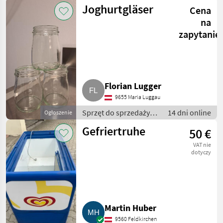
pośredniej / Inny
Joghurtgläser
Cena
sprzęt do sprzedaży
pośredniej
na
zapytanie
Florian Lugger
9655 Maria Luggau
Sprzęt do sprzedaży
14 dni online
Ogłoszenie
pośredniej / Inny
Gefriertruhe
50 €
sprzęt do sprzedaży
pośredniej
VAT nie
dotyczy
Martin Huber
9560 Feldkirchen