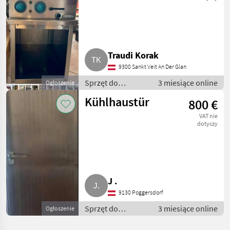
pośredniej
Traudi Korak
9300 Sankt Veit An Der Glan
Sprzęt do
3 miesiące online
Ogłoszenie
sprzedaży
Kühlhaustür
800 €
pośredniej / Inny
sprzęt do
VAT nie
sprzedaży
dotyczy
pośredniej
J .
9130 Poggersdorf
Sprzęt do
3 miesiące online
Ogłoszenie
sprzedaży
pośredniej / Inny