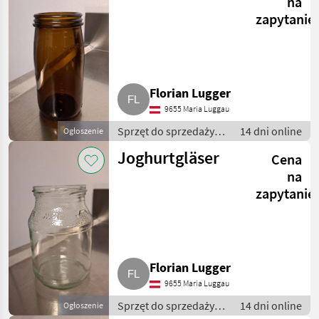
na
zapytanie
Florian Lugger
9655 Maria Luggau
Sprzęt do sprzedaży
14 dni online
Ogłoszenie
pośredniej / Inny
Joghurtgläser
Cena
sprzęt do sprzedaży
pośredniej
na
zapytanie
Florian Lugger
9655 Maria Luggau
Sprzęt do sprzedaży
14 dni online
Ogłoszenie