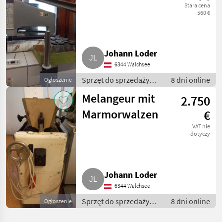
Stara cena
560 €
Johann Loder
6344 Walchsee
Sprzęt do sprzedaży
8 dni online
Ogłoszenie
pośredniej / Inny sprzęt
Melangeur mit
2.750
do sprzedaży
pośredniej
Marmorwalzen
€
VAT nie
dotyczy
Johann Loder
6344 Walchsee
Sprzęt do sprzedaży
8 dni online
Ogłoszenie
pośredniej / Inny sprzęt
do sprzedaży