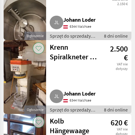
2.150 €
Johann Loder
6344 Walchsee
Sprzęt do sprzedaży
8 dni online
Ogłoszenie
pośredniej / Inny sprzęt
Krenn
2.500
do sprzedaży
pośredniej
Spiralkneter mit
€
2 Rührbehälter
VAT nie
dotyczy
Johann Loder
6344 Walchsee
Sprzęt do sprzedaży
8 dni online
Ogłoszenie
pośredniej / Inny sprzęt
Kolb
620 €
do sprzedaży
pośredniej
Hängewaage
VAT nie
dotyczy