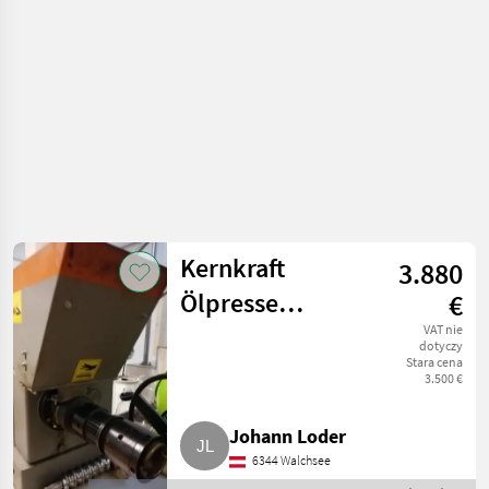
pośredniej
Kernkraft
3.880
Ölpresse
€
(Traubenkernöl)
VAT nie
dotyczy
Stara cena
3.500 €
Johann Loder
6344 Walchsee