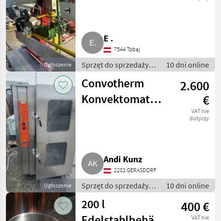
Abfüllmaschine
mit Nähband
E .
7544 Tobaj
Sprzęt do sprzedaży
10 dni online
Ogłoszenie
pośredniej / Inny
Convotherm
2.600
sprzęt do sprzedaży
pośredniej
Konvektomat
€
Kombidämpfer,
VAT nie
dotyczy
Dampfgarer,
Backofen
Andi Kunz
HUD2020
2201 GERASDORF
Sprzęt do sprzedaży
10 dni online
Ogłoszenie
pośredniej / Inny
200 l
400 €
sprzęt do sprzedaży
pośredniej
Edelstahlbehälter
VAT nie