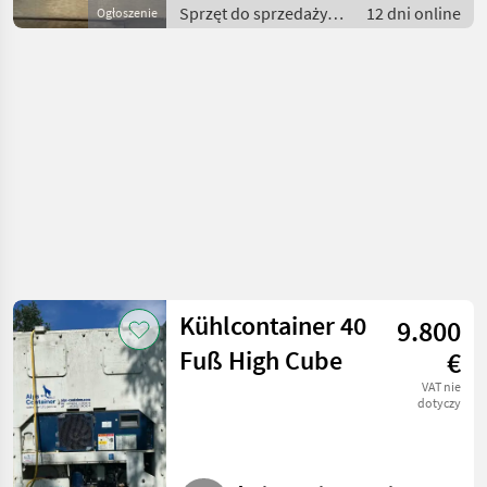
Sprzęt do sprzedaży
12 dni online
Ogłoszenie
pośredniej / Inny
sprzęt do sprzedaży
pośredniej
Kühlcontainer 40
9.800
Fuß High Cube
€
VAT nie
dotyczy