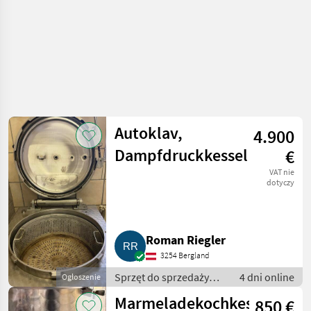
Autoklav,
4.900
Dampfdruckkessel
€
VAT nie
dotyczy
Roman Riegler
3254 Bergland
Sprzęt do sprzedaży
4 dni online
Ogłoszenie
pośredniej / Inny sprzęt
Marmeladekochkessel
850 €
do sprzedaży