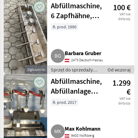
pośredniej / Inny sprzęt
Abfüllmaschine,
100 €
do sprzedaży pośredniej
6 Zapfhähne,
VAT nie
dotyczy
händisch
R. prod. 1990
Barbara Gruber
2473 Deutsch-Haslau
Sprzęt do sprzedaży
Od wczoraj
Ogłoszenie
pośredniej / Inny sprzęt
Abfüllmaschine,
1.299
do sprzedaży pośredniej
Abfüllanlage
€
TENCO
VAT nie
R. prod. 2017
dotyczy
ENOLMASTER
Max Kohlmann
9400 Wolfsberg