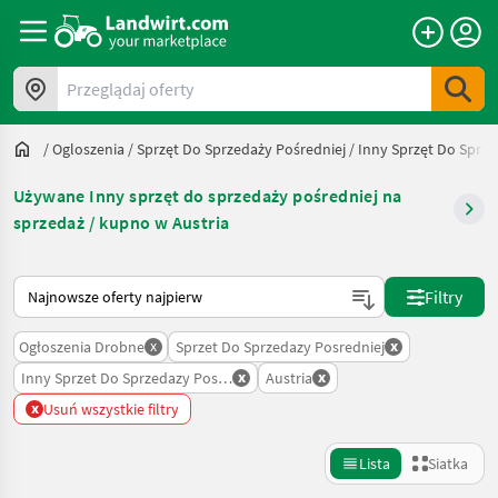
Przeglądaj oferty
/
Ogloszenia
/
Sprzęt Do Sprzedaży Pośredniej
/
Inny Sprzęt Do Sprze
Używane Inny sprzęt do sprzedaży pośredniej na
sprzedaż / kupno w Austria
Tak sortuje się na Landwirt.com
Filtry
x
x
Ogłoszenia Drobne
Sprzet Do Sprzedazy Posredniej
x
x
Inny Sprzet Do Sprzedazy Posredniej
Austria
x
Usuń wszystkie filtry
Lista
Siatka