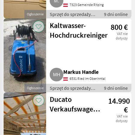
7323 Gemeinde Ritzing
Sprzęt do sprzedaży
9 dni online
Ogłoszenie
pośredniej / Inny sprzęt
Kaltwasser-
800 €
do sprzedaży
pośredniej
Hochdruckreiniger
VAT nie
dotyczy
Markus Handle
6531 Ried im Oberinntal
Sprzęt do sprzedaży
9 dni online
Ogłoszenie
pośredniej / Inny sprzęt
Ducato
14.990
do sprzedaży
pośredniej
Verkaufswagen
€
mit Markise Fiat
VAT nie
dotyczy
Ducato