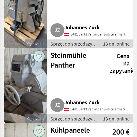
Johannes Zurk
8481 Sankt Veit in der Südsteiermark
Sprzęt do sprzedaży
13 dni online
Ogłoszenie
pośredniej / Inny
Steinmühle
Cena
sprzęt do sprzedaży
pośredniej
na
Panther
zapytanie
Johannes Zurk
8481 Sankt Veit in der Südsteiermark
Sprzęt do sprzedaży
13 dni online
Ogłoszenie
pośredniej / Inny
Kühlpaneele
200 €
sprzęt do sprzedaży