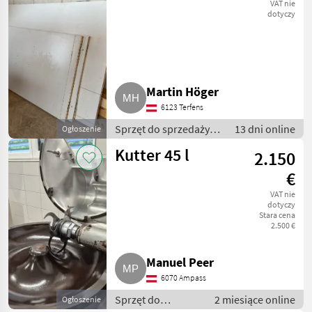
pośredniej
VAT nie
dotyczy
Martin Höger
6123 Terfens
Sprzęt do sprzedaży
13 dni online
Ogłoszenie
pośredniej / Inny
Kutter 45 l
2.150
sprzęt do sprzedaży
pośredniej
€
VAT nie
dotyczy
Stara cena
2.500 €
Manuel Peer
6070 Ampass
Sprzęt do
2 miesiące online
Ogłoszenie