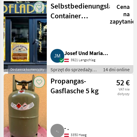
sprzedaży
Selbstbedienungsladen/-
Cena
pośredniej / Inny
sprzęt do
na
Container
sprzedaży
zapytanie
Hofladen voll
pośredniej
ausgestattet
Josef Und Maria
3921 Langschlag
Mayerhofer-Sebera
Sprzęt do sprzedaży
14 dni online
Dostawca komercyjny
pośredniej / Inny
Propangas-
52 €
sprzęt do sprzedaży
pośredniej
Gasflasche 5 kg
VAT nie
dotyczy
- .
3350 Haag