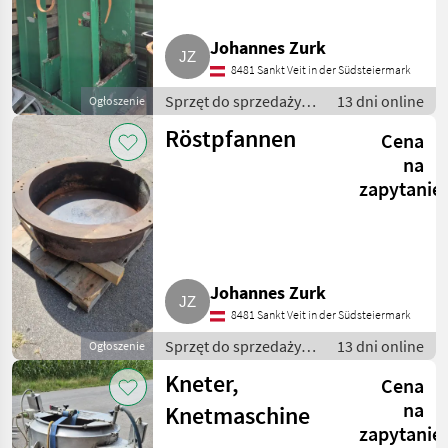
Johannes Zurk
8481 Sankt Veit in der Südsteiermark
Sprzęt do sprzedaży
13 dni online
Ogłoszenie
pośredniej / Inny
Röstpfannen
Cena
sprzęt do sprzedaży
pośredniej
na
zapytanie
Johannes Zurk
8481 Sankt Veit in der Südsteiermark
Sprzęt do sprzedaży
13 dni online
Ogłoszenie
pośredniej / Inny
Kneter,
Cena
sprzęt do sprzedaży
pośredniej
na
Knetmaschine
zapytanie