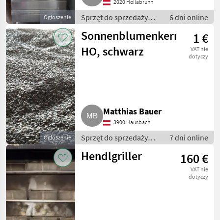
2020 Hollabrunn
Sprzęt do sprzedaży
6 dni online
Ogłoszenie
pośredniej / Inny sprzęt
Sonnenblumenkerne
1 €
do sprzedaży
pośredniej
HO, schwarz
VAT nie
dotyczy
Matthias Bauer
3900 Hausbach
Sprzęt do sprzedaży
7 dni online
Ogłoszenie
pośredniej / Inny sprzęt
Hendlgriller
160 €
do sprzedaży
pośredniej
VAT nie
dotyczy