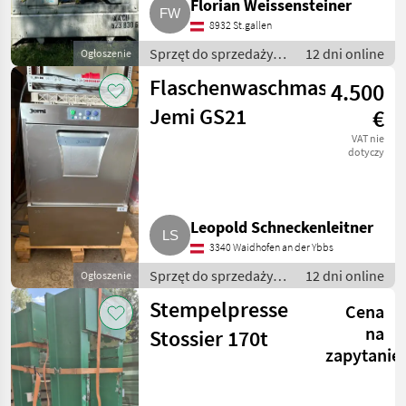
Florian Weissensteiner
8932 St.gallen
Sprzęt do sprzedaży
12 dni online
Ogłoszenie
pośredniej / Inny
Flaschenwaschmaschine
4.500
sprzęt do sprzedaży
pośredniej
Jemi GS21
€
VAT nie
dotyczy
Leopold Schneckenleitner
3340 Waidhofen an der Ybbs
Sprzęt do sprzedaży
12 dni online
Ogłoszenie
pośredniej / Inny
Stempelpresse
Cena
sprzęt do sprzedaży
pośredniej
na
Stossier 170t
zapytanie