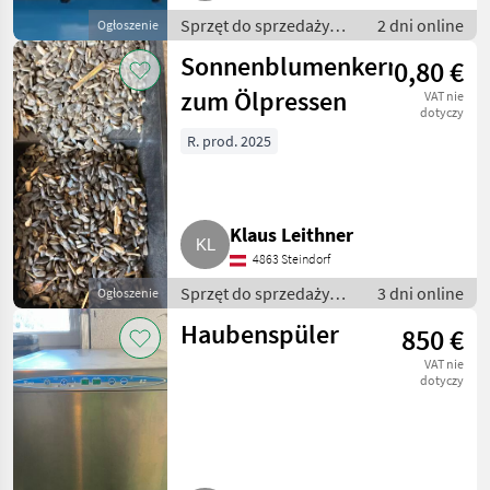
Sprzęt do sprzedaży
2 dni online
Ogłoszenie
pośredniej / Inny sprzęt
Sonnenblumenkerne
0,80 €
do sprzedaży
pośredniej
zum Ölpressen
VAT nie
dotyczy
R. prod. 2025
Klaus Leithner
4863 Steindorf
Sprzęt do sprzedaży
3 dni online
Ogłoszenie
pośredniej / Inny sprzęt
Haubenspüler
850 €
do sprzedaży
pośredniej
VAT nie
dotyczy