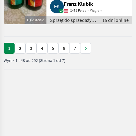
Franz Klubik
3481 Fels am Wagram
Sprzęt do sprzedaży
15 dni online
Ogłoszenie
pośredniej / Inny
sprzęt do sprzedaży
pośredniej
1
2
3
4
5
6
7
Wynik
1
-
48
od
292
(Strona 1 od 7)