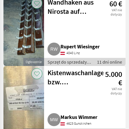
Wandhaken aus
60 €
sprzęt do sprzedaży
pośredniej
Nirosta auf
VAT nie
dotyczy
Holzbrett, 70 b,
70 b, 55 b, drei
Stk.
Rupert Wiesinger
4040 Linz
Sprzęt do sprzedaży
11 dni online
Ogłoszenie
pośredniej / Inny
Kistenwaschanlage
5.000
sprzęt do sprzedaży
pośredniej
bzw.
€
Geschirrwaschanlage
VAT nie
dotyczy
Hobart
Markus Wimmer
4623 Gunskirchen