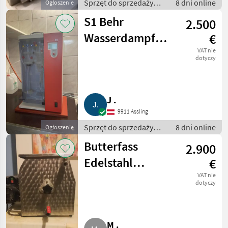
Sprzęt do sprzedaży
8 dni online
Ogłoszenie
pośredniej / Inny sprzęt
S1 Behr
2.500
do sprzedaży
pośredniej
Wasserdampfdestilliergerät
€
Alkoholbestimmung,
VAT nie
dotyczy
behrotest S1
J .
9911 Assling
Sprzęt do sprzedaży
8 dni online
Ogłoszenie
pośredniej / Inny sprzęt
Butterfass
2.900
do sprzedaży
pośredniej
Edelstahl
€
Elecrem ELBA 30
VAT nie
dotyczy
M .