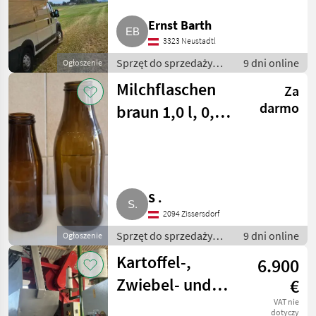
Ernst Barth
3323 Neustadtl
Sprzęt do sprzedaży
9 dni online
Ogłoszenie
pośredniej / Inny sprzęt
Milchflaschen
Za
do sprzedaży
pośredniej
darmo
braun 1,0 l, 0,5 l
mit Kisten
S .
2094 Zissersdorf
Sprzęt do sprzedaży
9 dni online
Ogłoszenie
pośredniej / Inny sprzęt
Kartoffel-,
6.900
do sprzedaży
pośredniej
Zwiebel- und
€
sonstige
VAT nie
dotyczy