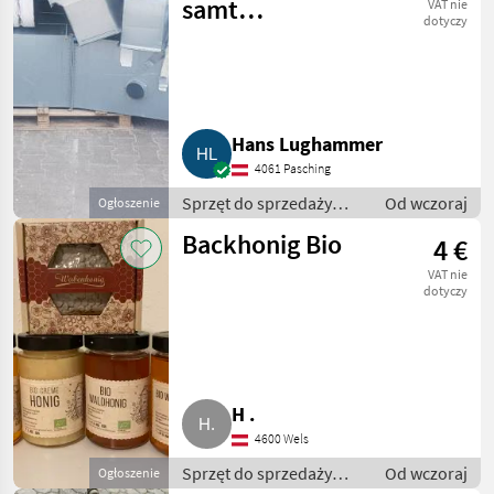
samt
VAT nie
dotyczy
Innenrohrlüfter
Hans Lughammer
4061 Pasching
Sprzęt do sprzedaży
Od wczoraj
Ogłoszenie
pośredniej / Inny sprzęt
Backhonig Bio
4 €
do sprzedaży pośredniej
VAT nie
dotyczy
H .
4600 Wels
Sprzęt do sprzedaży
Od wczoraj
Ogłoszenie