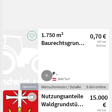
1.750 m²
0,70 €
Baurechtsgrund
VAT nie
dotyczy
für Gewerbe,
Wohnen Nähe
PLZ 3.200
P .
3430 Tulln
Nieruchomości / Działki
9 dni online
Ogłoszenie
Nutzungsanteile
15.000
Waldgrundstücke
€
VAT nie