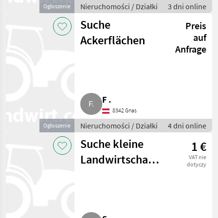
Nieruchomości / Działki
3 dni online
Ogłoszenie
Suche
Preis
auf
Ackerflächen
Anfrage
F .
8342 Gnas
Nieruchomości / Działki
4 dni online
Ogłoszenie
Suche kleine
1 €
Landwirtschaft,
VAT nie
dotyczy
Sacherl