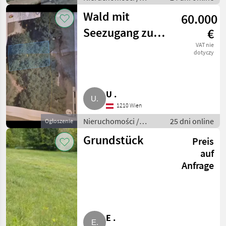
Działki
Wald mit
60.000
Seezugang zum
€
Mattsee
VAT nie
dotyczy
U .
1210 Wien
Nieruchomości /
25 dni online
Ogłoszenie
Działki
Grundstück
Preis
auf
Anfrage
E .