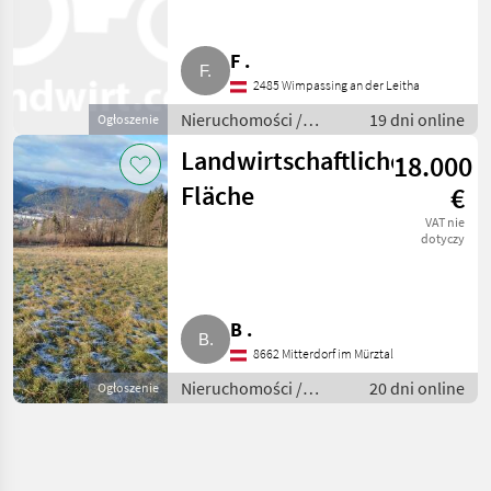
F .
2485 Wimpassing an der Leitha
Nieruchomości /
19 dni online
Ogłoszenie
Działki
Landwirtschaftliche
18.000
Fläche
€
VAT nie
dotyczy
B .
8662 Mitterdorf im Mürztal
Nieruchomości /
20 dni online
Ogłoszenie
Działki