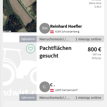
Stara cena
3,40 €
Reinhard Hoefler
4164 Schwarzenberg
Nieruchomości /
1 miesiąc online
Ogłoszenie
Działki
Pachtflächen
800 €
gesucht
VAT nie
dotyczy
C .
2485 Wampersdorf
Nieruchomości /
1 miesiąc online
Ogłoszenie
Działki