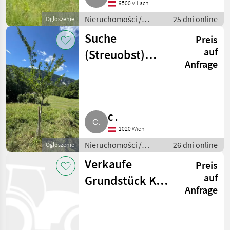
9500 Villach
Nieruchomości /
25 dni online
Ogłoszenie
Działki
Suche
Preis
auf
(Streuobst)
Anfrage
Wiese zu kaufen
oder langfristig
pachten
C .
1020 Wien
Nieruchomości /
26 dni online
Ogłoszenie
Działki
Verkaufe
Preis
auf
Grundstück KG
Anfrage
3.812 Fistritz