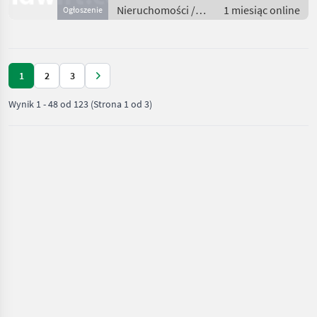
Nieruchomości /
1 miesiąc online
Ogłoszenie
Działki
1
2
3
Wynik
1
-
48
od
123
(Strona 1 od 3)