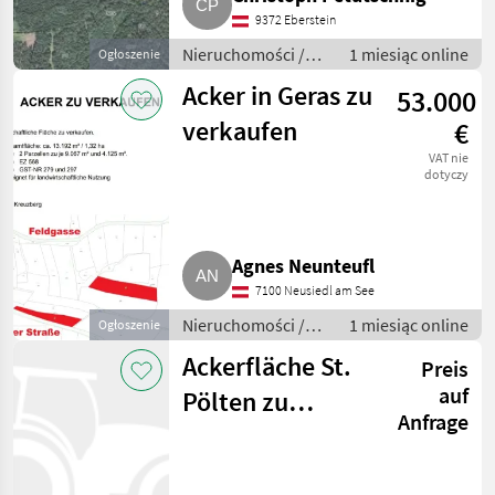
9372 Eberstein
Nieruchomości /
1 miesiąc online
Ogłoszenie
Działki
Acker in Geras zu
53.000
verkaufen
€
VAT nie
dotyczy
Agnes Neunteufl
7100 Neusiedl am See
Nieruchomości /
1 miesiąc online
Ogłoszenie
Działki
Ackerfläche St.
Preis
auf
Pölten zu
Anfrage
verkaufen