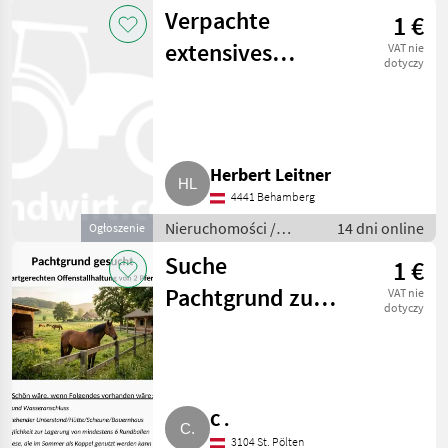
Działki
Verpachte
1 €
extensives
VAT nie
dotyczy
Grünland in
Garsten bei
Steyr
Herbert Leitner
4441 Behamberg
Nieruchomości /
14 dni online
Ogłoszenie
Działki
Suche
1 €
Pachtgrund zur
VAT nie
dotyczy
Pferdehaltung
C .
3104 St. Pölten