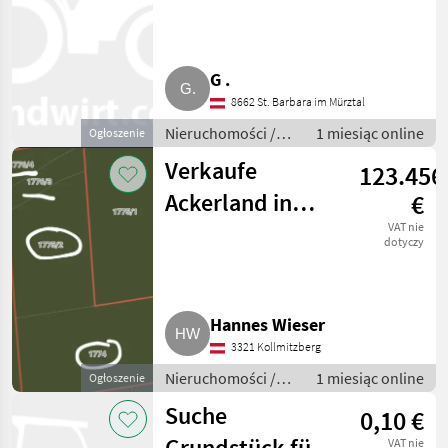
G .
8662 St. Barbara im Mürztal
Nieruchomości /
1 miesiąc online
Ogłoszenie
Działki
Verkaufe
123.456
Ackerland in
€
Ardagger
VAT nie
dotyczy
Hannes Wieser
3321 Kollmitzberg
Nieruchomości /
1 miesiąc online
Ogłoszenie
Działki
Suche
0,10 €
Grundstück für
VAT nie