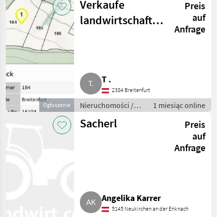
Verkaufe
Preis
auf
landwirtschaftliche
Anfrage
Fläche an Wiener
Stadtgrenze
T .
2384 Breitenfurt
Nieruchomości /
1 miesiąc online
Ogłoszenie
Działki
Sacherl
Preis
auf
Anfrage
Angelika Karrer
5145 Neukirchen an der Enknach