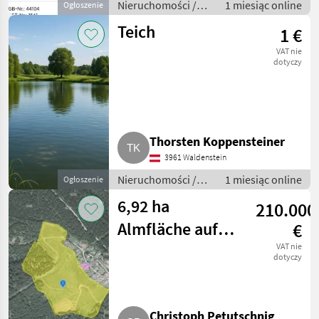
Nieruchomości /
1 miesiąc online
Ogłoszenie
Działki
Teich
1 €
VAT nie
dotyczy
Thorsten Koppensteiner
3961 Waldenstein
Nieruchomości /
1 miesiąc online
Ogłoszenie
Działki
6,92 ha
210.000
Almfläche auf
€
der Saualpe,
VAT nie
dotyczy
öffentliches
Bieterverfahr
Christoph Petutschnig