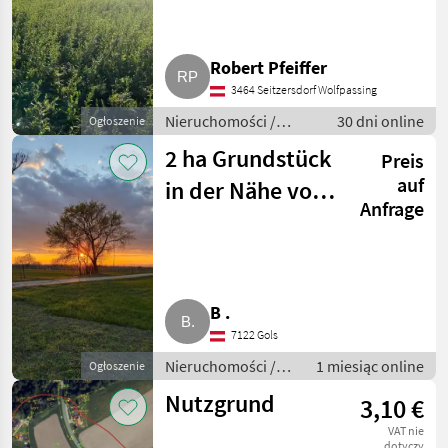
Robert Pfeiffer
3464 Seitzersdorf Wolfpassing
Nieruchomości /
30 dni online
Ogłoszenie
Działki
2 ha Grundstück
Preis
auf
in der Nähe von
Anfrage
Podersdorf am
See zum Verkauf
B .
7122 Gols
Nieruchomości /
1 miesiąc online
Ogłoszenie
Działki
Nutzgrund
3,10 €
VAT nie
dotyczy