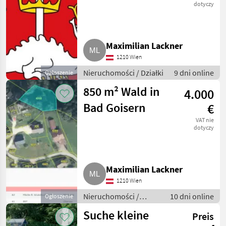
Gemarkung
dotyczy
Margetshöchheim
Maximilian Lackner
1210 Wien
Nieruchomości / Działki
9 dni online
Ogłoszenie
850 m² Wald in
4.000
Bad Goisern
€
VAT nie
dotyczy
Maximilian Lackner
1210 Wien
Nieruchomości /
10 dni online
Ogłoszenie
Działki
Suche kleine
Preis