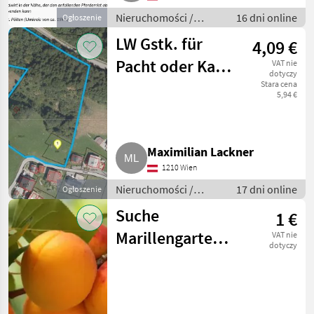
Nieruchomości /
16 dni online
Ogłoszenie
Działki
LW Gstk. für
4,09 €
Pacht oder Kauf,
VAT nie
dotyczy
1,2 ha Wiese und
Stara cena
5,94 €
Wald,
Klösterle/Arlberg
Maximilian Lackner
1210 Wien
Nieruchomości /
17 dni online
Ogłoszenie
Działki
Suche
1 €
Marillengarten
VAT nie
dotyczy
oder
Acker/Grünland
in der Wachau