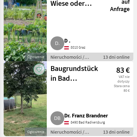
auf
Wiese oder
Anfrage
Gartenstück zur
Pacht/Kauf
D .
8010 Graz
Nieruchomości /
13 dni online
Ogłoszenie
Działki
Baugrundstück
83 €
in Bad
VAT nie
dotyczy
Radkersburg zu
Stara cena
80 €
verkaufen
Dr. Franz Brandner
8490 Bad Radkersburg
Nieruchomości /
13 dni online
Ogłoszenie