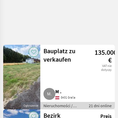
Bauplatz zu
135.000
verkaufen
€
VAT nie
dotyczy
M .
8431 Gralla
Nieruchomości /
21 dni online
Ogłoszenie
Działki
Bezirk
Preis