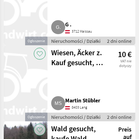
G .
3712 Maissau
Nieruchomości / Działki
2 dni online
Ogłoszenie
Wiesen, Äcker z.
10 €
Kauf gesucht, bis
VAT nie
dotyczy
30 km Umkreis
v. 8.403 Lang
Martin Stübler
8403 Lang
Nieruchomości / Działki
2 dni online
Ogłoszenie
Wald gesucht,
Preis
auf
kaufe Wald