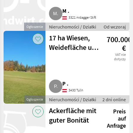
Oferty
Ogłoszenia
Marketplace
dealerów
drobne
M .
3321 Ardagger Stift
Nieruchomości / Działki
Od wczoraj
Ogłoszenie
17 ha Wiesen,
700.000
Weidefläche und
€
Wald
VAT nie
dotyczy
P .
3430 Tulln
Nieruchomości / Działki
2 dni online
Ogłoszenie
Ackerfläche mit
Preis
auf
guter Bonität
Anfrage