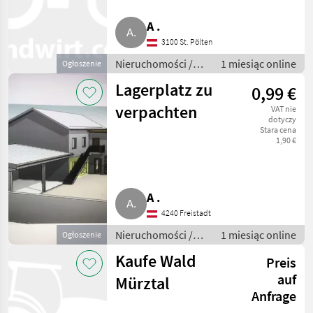
A .
3100 St. Pölten
Nieruchomości /
1 miesiąc online
Ogłoszenie
Działki
Lagerplatz zu
0,99 €
verpachten
VAT nie
dotyczy
Stara cena
1,90 €
A .
4240 Freistadt
Nieruchomości /
1 miesiąc online
Ogłoszenie
Działki
Kaufe Wald
Preis
auf
Mürztal
Anfrage