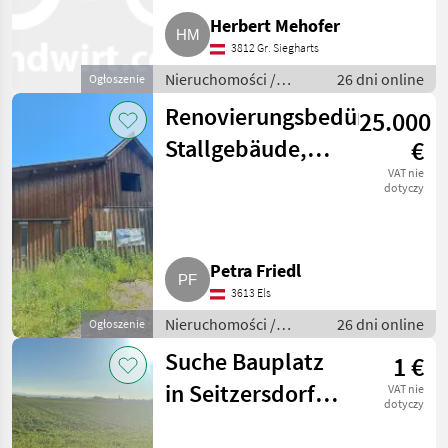
Herbert Mehofer
3812 Gr. Siegharts
Nieruchomości /
26 dni online
Ogłoszenie
Działki
Renovierungsbedürftiges
25.000
Stallgebäude,
€
Lagerhalle 3.613
VAT nie
dotyczy
Els
Petra Friedl
3613 Els
Nieruchomości /
26 dni online
Ogłoszenie
Działki
Suche Bauplatz
1 €
in Seitzersdorf-
VAT nie
dotyczy
Wolfpassing