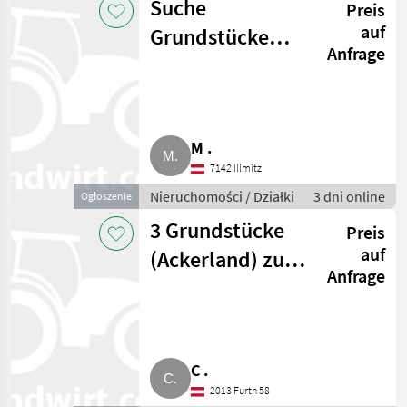
Suche
Preis
auf
Grundstücke
Anfrage
zum Kaufen in
Illmitz
M .
7142 Illmitz
Nieruchomości / Działki
3 dni online
Ogłoszenie
3 Grundstücke
Preis
auf
(Ackerland) zu
Anfrage
verkaufen
C .
2013 Furth 58