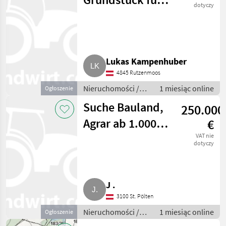
dotyczy
Hobby,
Streuobstwiese
und
Lukas Kampenhuber
Hühnerhaltung
4845 Rutzenmoos
Nieruchomości /
1 miesiąc online
Ogłoszenie
Działki
Suche Bauland,
250.000
Agrar ab 1.000
€
m²
VAT nie
dotyczy
J .
3100 St. Pölten
Nieruchomości /
1 miesiąc online
Ogłoszenie
Działki