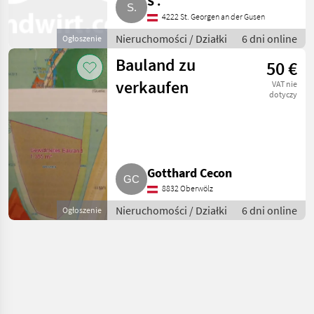
S .
4222 St. Georgen an der Gusen
Nieruchomości / Działki
6 dni online
Ogłoszenie
Bauland zu
50 €
verkaufen
VAT nie
dotyczy
Gotthard Cecon
8832 Oberwölz
Nieruchomości / Działki
6 dni online
Ogłoszenie