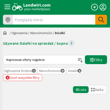
Przeglądaj oferty
/
Ogloszenia
/
Nieruchomości
/
Działki
Używane Działki na sprzedaż / kupno
Tak sortuje się na Landwirt.com
Filtry
x
x
x
Ogłoszenia Drobne
Nieruchomosci
Dzialki
x
Usuń wszystkie filtry
Lista
Siatka