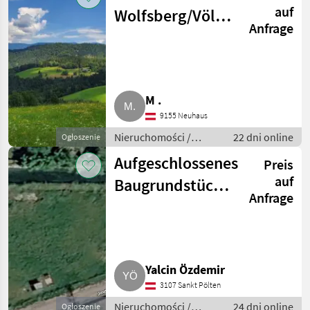
auf
Wolfsberg/Völkermarkt
Anfrage
Bauernhof/Acker/Fläche
gesucht
M .
9155 Neuhaus
Nieruchomości /
22 dni online
Ogłoszenie
Działki
Aufgeschlossenes
Preis
auf
Baugrundstück
Anfrage
zu verpachten
(949 m²)
Yalcin Özdemir
3107 Sankt Pölten
Nieruchomości /
24 dni online
Ogłoszenie