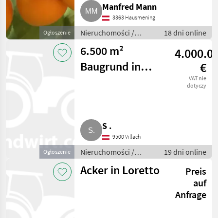
Manfred Mann
3363 Hausmening
Nieruchomości /
18 dni online
Ogłoszenie
Działki
6.500 m²
4.000.0
Baugrund in
€
Top-Lage
VAT nie
dotyczy
S .
9500 Villach
Nieruchomości /
19 dni online
Ogłoszenie
Działki
Acker in Loretto
Preis
auf
Anfrage