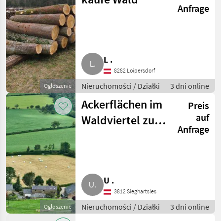
Anfrage
L .
8282 Loipersdorf
Nieruchomości / Działki
3 dni online
Ogłoszenie
Ackerflächen im
Preis
auf
Waldviertel zu
Anfrage
kaufen gesucht
U .
3812 Sieghartsles
Nieruchomości / Działki
3 dni online
Ogłoszenie