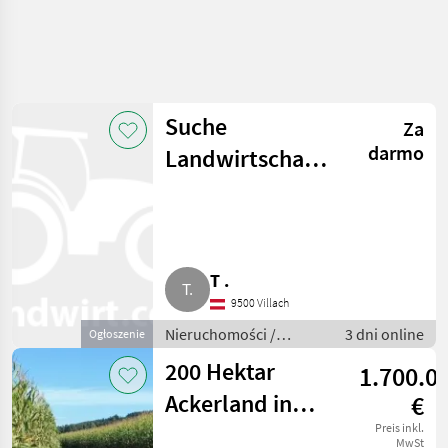
Suche
Za
darmo
Landwirtschaft
Kärnten
T .
9500 Villach
Nieruchomości /
3 dni online
Ogłoszenie
Gospodarstwa
200 Hektar
1.700.0
Ackerland in
€
Westungarn zu
Preis inkl.
MwSt