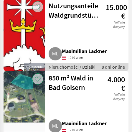
Nutzungsanteile
15.000
Waldgrundstücke
€
Gemarkung
VAT nie
dotyczy
Margetshöchheim
Maximilian Lackner
1210 Wien
Nieruchomości / Działki
8 dni online
Ogłoszenie
850 m² Wald in
4.000
Bad Goisern
€
VAT nie
dotyczy
Maximilian Lackner
1210 Wien