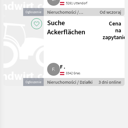
5261 Uttendorf
Nieruchomości /
Od wczoraj
Ogłoszenie
Nieruchomość
Suche
Cena
na
Ackerflächen
zapytanie
F .
8342 Gnas
Nieruchomości / Działki
3 dni online
Ogłoszenie