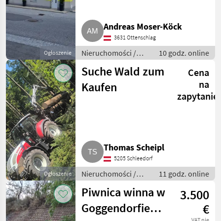
Andreas Moser-Köck
3631 Ottenschlag
Nieruchomości /
10 godz. online
Ogłoszenie
Nieruchomość
Suche Wald zum
Cena
na
Kaufen
zapytanie
Thomas Scheipl
5205 Schleedorf
Nieruchomości /
11 godz. online
Ogłoszenie
Lasy
Piwnica winna w
3.500
Goggendorfie
€
VAT nie