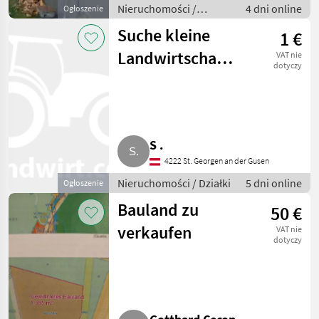
Nieruchomości /
4 dni online
Ogłoszenie
Nieruchomość
Suche kleine
1 €
Landwirtschaft,
VAT nie
dotyczy
Sacherl
S .
4222 St. Georgen an der Gusen
Nieruchomości / Działki
5 dni online
Ogłoszenie
Bauland zu
50 €
verkaufen
VAT nie
dotyczy