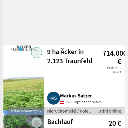
9 ha Äcker in
714.000
2.123 Traunfeld
€
Preis inkl.
MwSt
Markus Satzer
2261 Angern an der March
Nieruchomości / Pole
8 dni online
Dostawca komercyjny
uprawne
Bachlauf
20 €