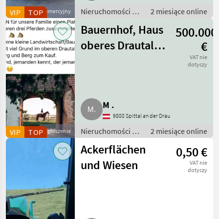
Nieruchomości /
2 miesiące online
VIP
Dostawca komercyjny
TOP
Nieruchomość
Bauernhof, Haus
500.000
oberes Drautal
€
gesucht.
VAT nie
dotyczy
M .
9800 Spittal an der Drau
Nieruchomości /
2 miesiące online
VIP
TOP
Ogłoszenie
Gospodarstwa
Ackerflächen
0,50 €
und Wiesen
VAT nie
dotyczy