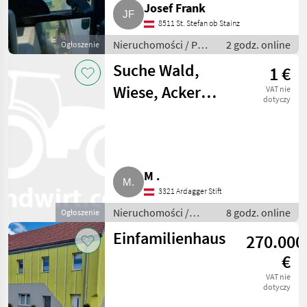
Josef Frank
8511 St. Stefan ob Stainz
Nieruchomości / Pole
2 godz. online
Ogłoszenie
uprawne
Suche Wald,
1 €
Wiese, Acker
VAT nie
dotyczy
nahe Amstetten
M .
3321 Ardagger Stift
Nieruchomości /
8 godz. online
Ogłoszenie
Działki
Einfamilienhaus
270.000
€
VAT nie
dotyczy