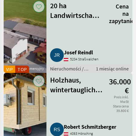
20 ha
Cena
na
Landwirtschaftsbetrieb
zapytanie
mit Bauernhaus
und Laufstall
Josef Reindl
5204 Straßwalchen
Nieruchomości /
1 miesiąc online
VIP
Dostawca komercyjny
TOP
Gospodarstwa
Holzhaus,
36.000
wintertauglich,
€
Heizung, Klima,
Preis inkl.
MwSt
Stara cena
schlüsselfertig
39.800 €
Robert Schmitzberger
4063 Hörsching