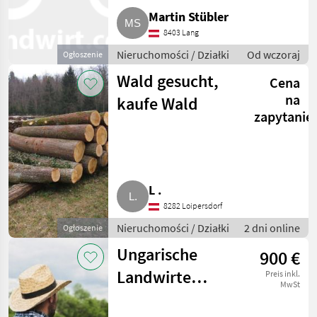
Martin Stübler
8403 Lang
Nieruchomości / Działki
Od wczoraj
Ogłoszenie
Wald gesucht,
Cena
na
kaufe Wald
zapytanie
L .
8282 Loipersdorf
Nieruchomości / Działki
2 dni online
Ogłoszenie
Ungarische
900 €
Landwirte
Preis inkl.
MwSt
Prüfung