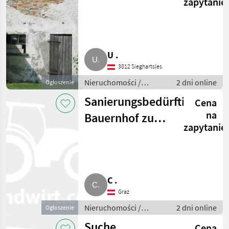
zapytanie
kaufen gesucht
U .
3812 Sieghartsles
Nieruchomości /
2 dni online
Ogłoszenie
Gospodarstwa
Sanierungsbedürftiger
Cena
na
Bauernhof zum
zapytanie
Kauf gesucht
C .
Graz
Nieruchomości /
2 dni online
Ogłoszenie
Gospodarstwa
Suche
Cena