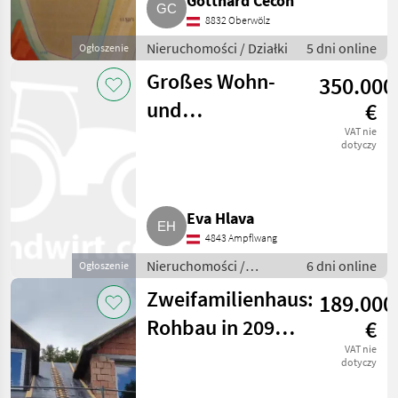
Gotthard Cecon
8832 Oberwölz
Nieruchomości / Działki
5 dni online
Ogłoszenie
Großes Wohn-
350.000
und
€
Geschäftshaus in
VAT nie
dotyczy
zentraler Lage
Ampflwang
Eva Hlava
4843 Ampflwang
Nieruchomości /
6 dni online
Ogłoszenie
Nieruchomość
Zweifamilienhaus:
189.000
Rohbau in 2095
€
Drosendorf, auf
VAT nie
dotyczy
9.996 m²