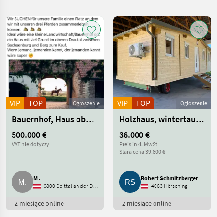
wyszukiwanie
Kategoria
Kraj
Filtry
3
Pokaż
AKTUALNA
Zresetuj
537
ŚCIEŻKA
wyników
rynek
nieruchomości
VIP
TOP
VIP
TOP
Ogłoszenie
Ogłoszenie
Nieruchomosci
Bauernhof, Haus oberes Drautal gesucht.
Holzhaus, wintertauglich, Heizung, Klima, schlüsselfertig
WYBIERZ
KATEGORIĘ
500.000 €
36.000 €
VAT nie dotyczy
Preis inkl. MwSt
Działki
121
Stara cena 39.800 €
Gospodarstwa
97
M .
Robert Schmitzberger
9800 Spittal an der Drau
4063 Hörsching
Pole uprawne
79
2 miesiące online
2 miesiące online
Lasy
75