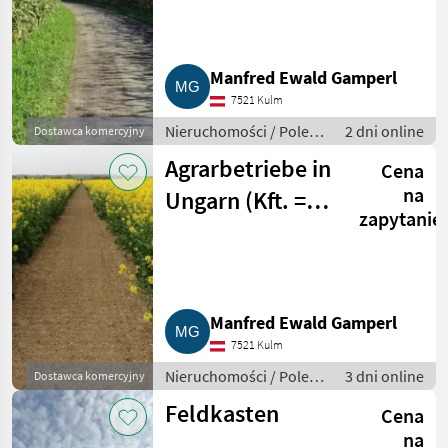
verkaufen
Manfred Ewald Gamperl
7521 Kulm
Nieruchomości / Pole
2 dni online
Dostawca komercyjny
uprawne
Agrarbetriebe in
Cena
na
Ungarn (Kft. =
zapytanie
GmbH) zu
verkaufen
Manfred Ewald Gamperl
7521 Kulm
Nieruchomości / Pole
3 dni online
Dostawca komercyjny
uprawne
Feldkasten
Cena
na