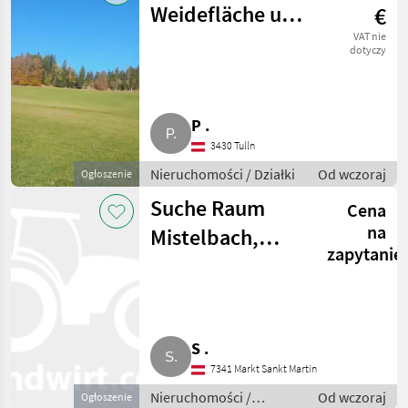
Weidefläche und
€
Wald
VAT nie
dotyczy
P .
3430 Tulln
Nieruchomości / Działki
Od wczoraj
Ogłoszenie
Suche Raum
Cena
na
Mistelbach,
zapytanie
Gänserndorf
Haus für
Pferdehaltung
S .
7341 Markt Sankt Martin
Nieruchomości /
Od wczoraj
Ogłoszenie