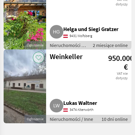
dotyczy
Helga und Siegi Gratzer
9431 Wolfsberg
Nieruchomości /
2 miesiące online
Ogłoszenie
Gospodarstwa
Weinkeller
950.000
€
VAT nie
dotyczy
Lukas Waltner
3474 Altenwörth
Nieruchomości / Inne
10 dni online
Ogłoszenie