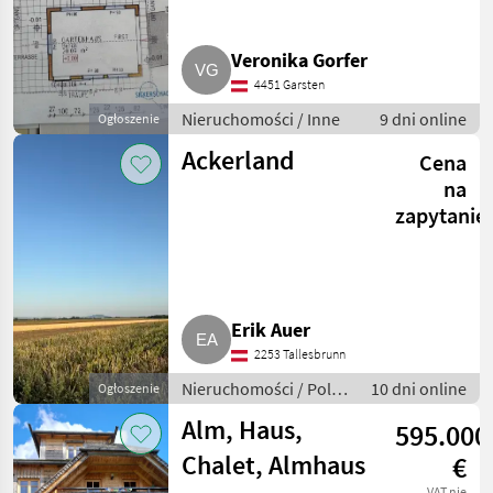
Veronika Gorfer
4451 Garsten
Nieruchomości / Inne
9 dni online
Ogłoszenie
Ackerland
Cena
na
zapytanie
Erik Auer
2253 Tallesbrunn
Nieruchomości / Pole
10 dni online
Ogłoszenie
uprawne
Alm, Haus,
595.000
Chalet, Almhaus
€
VAT nie