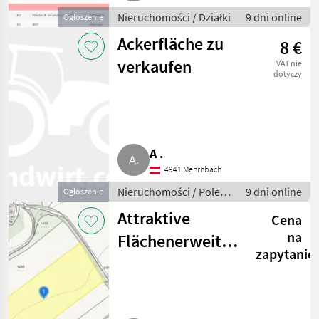
Nieruchomości / Działki
9 dni online
Ogłoszenie
Ackerfläche zu
8 €
verkaufen
VAT nie
dotyczy
A .
4941 Mehrnbach
Nieruchomości / Pole
9 dni online
Ogłoszenie
uprawne
Attraktive
Cena
na
Flächenerweiterung
zapytanie
für Ihren
Betrieb,
Hochleithen