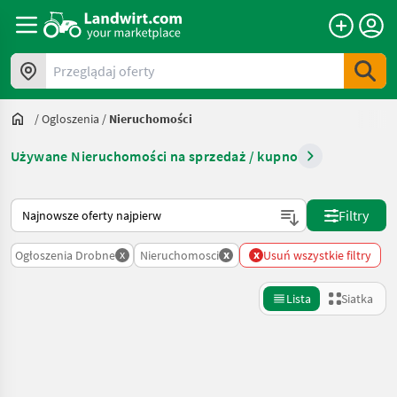
Przeglądaj oferty
/
Ogloszenia
/
Nieruchomości
Używane Nieruchomości na sprzedaż / kupno
Tak sortuje się na Landwirt.com
Filtry
x
x
x
Ogłoszenia Drobne
Nieruchomosci
Usuń wszystkie filtry
Lista
Siatka
Uściślij