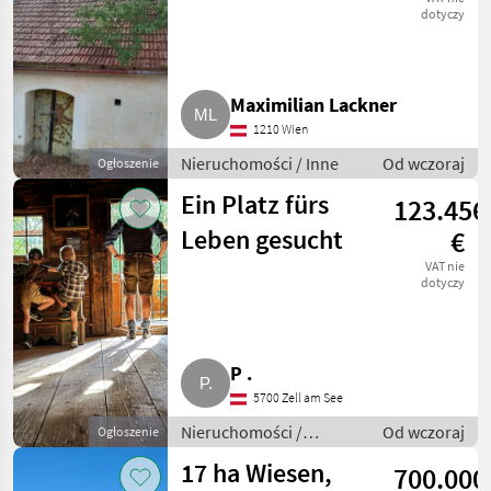
(między
dotyczy
Eggenburgiem a
Hollabrunnem)
Maximilian Lackner
1210 Wien
Nieruchomości / Inne
Od wczoraj
Ogłoszenie
Ein Platz fürs
123.456
Leben gesucht
€
VAT nie
dotyczy
P .
5700 Zell am See
Nieruchomości /
Od wczoraj
Ogłoszenie
Gospodarstwa
17 ha Wiesen,
700.000