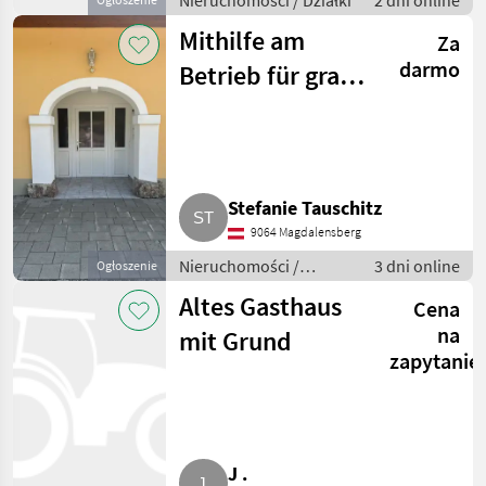
Nieruchomości / Działki
2 dni online
Mithilfe am
Za
darmo
Betrieb für gratis
Wohnen
Stefanie Tauschitz
9064 Magdalensberg
Nieruchomości /
3 dni online
Ogłoszenie
Mieszkanie
Altes Gasthaus
Cena
na
mit Grund
zapytanie
J .