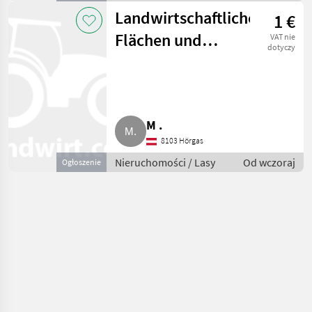
Nieruchomość
Landwirtschaftliche
1 €
Flächen und
VAT nie
dotyczy
Wälder
M .
8103 Hörgas
Nieruchomości / Lasy
Od wczoraj
Ogłoszenie