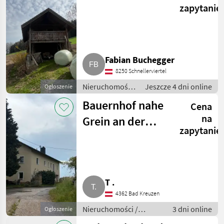
zapytanie
Fabian Buchegger
8250 Schnellerviertel
Nieruchomości
Jeszcze 4 dni online
Ogłoszenie
/ Inne
Bauernhof nahe
Cena
na
Grein an der
zapytanie
Donau zu
verkaufen
T .
4362 Bad Kreuzen
Nieruchomości /
3 dni online
Ogłoszenie
Gospodarstwa