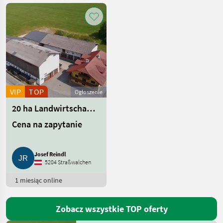
Inne
60
Nieruchomość
42
Pokaż
wszystkie
10
VIP
TOP
Ogłoszenie
MARKETPLACE
20 ha Landwirtschaftsbetrieb mit Bauernhaus und Laufstall
Oferty
Ogłoszenia
Cena na zapytanie
Marketplace
dealerów
drobne
Josef Reindl
5204 Straßwalchen
1 miesiąc online
Zobacz wszystkie TOP oferty