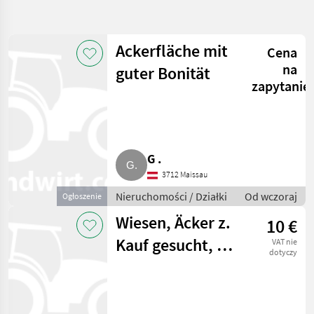
Ackerfläche mit
Cena
na
guter Bonität
zapytanie
G .
3712 Maissau
Nieruchomości / Działki
Od wczoraj
Ogłoszenie
Wiesen, Äcker z.
10 €
Kauf gesucht, bis
VAT nie
dotyczy
30 km Umkreis
v. 8.403 Lang