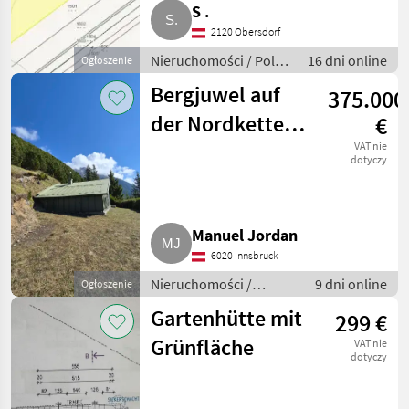
S .
2120 Obersdorf
Nieruchomości / Pole
16 dni online
Ogłoszenie
uprawne
Bergjuwel auf
375.000
der Nordkette,
€
mit
VAT nie
dotyczy
Freizeitwohnsitz
Manuel Jordan
6020 Innsbruck
Nieruchomości /
9 dni online
Ogłoszenie
Nieruchomości
Gartenhütte mit
299 €
wakacyjne
Grünfläche
VAT nie
dotyczy