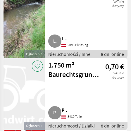
VAT nie
dotyczy
L .
2083 Pleissing
Nieruchomości / Inne
8 dni online
Ogłoszenie
1.750 m²
0,70 €
Baurechtsgrund
VAT nie
dotyczy
für Gewerbe,
Wohnen Nähe
PLZ 3.200
P .
3430 Tulln
Nieruchomości / Działki
8 dni online
Ogłoszenie