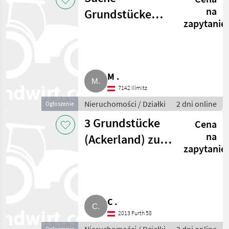
na
Grundstücke
zapytanie
zum Kaufen in
Illmitz
M .
7142 Illmitz
Nieruchomości / Działki
2 dni online
Ogłoszenie
3 Grundstücke
Cena
na
(Ackerland) zu
zapytanie
verkaufen
C .
2013 Furth 58
Ogłoszenie