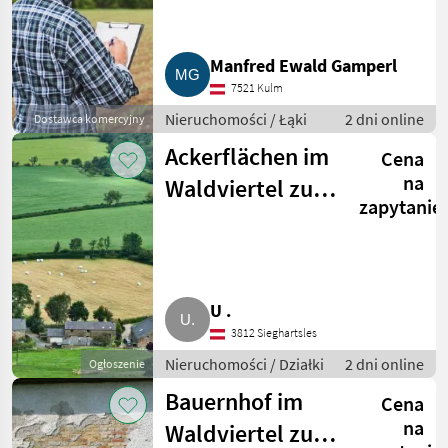
Manfred Ewald Gamperl
7521 Kulm
Nieruchomości / Łąki
2 dni online
Dostawca komercyjny
Ackerflächen im
Cena
na
Waldviertel zu
zapytanie
kaufen gesucht
U .
3812 Sieghartsles
Nieruchomości / Działki
2 dni online
Ogłoszenie
Bauernhof im
Cena
na
Waldviertel zu