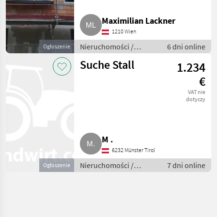
Maximilian Lackner
1210 Wien
Nieruchomości /
6 dni online
Ogłoszenie
Nieruchomość
Suche Stall
1.234
€
VAT nie
dotyczy
M .
6232 Münster Tirol
Nieruchomości /
7 dni online
Ogłoszenie
Gospodarstwa