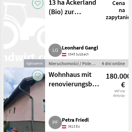
13 ha Ackerland
Cena
na
(Bio) zur
zapytanie
Verpachtung
Leonhard Gangl
8345 Sulzbach
Nieruchomości / Pole
4 dni online
Ogłoszenie
uprawne
Wohnhaus mit
180.000
renovierungsbedürftigem
€
Stallgebäude
VAT nie
dotyczy
Petra Friedl
3613 Els