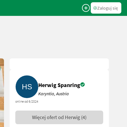
Zaloguj się
Herwig Spanring
Karyntia, Austria
online od 6/2024
Więcej ofert od
Herwig
(4)