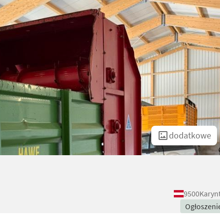
dodatkowe
9500
Karynt
Ogłoszeni