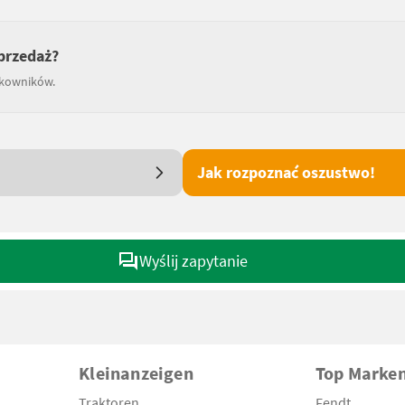
przedaż?
tkowników.
Jak rozpoznać oszustwo!
Wyślij zapytanie
Kleinanzeigen
Top Marke
Traktoren
Fendt