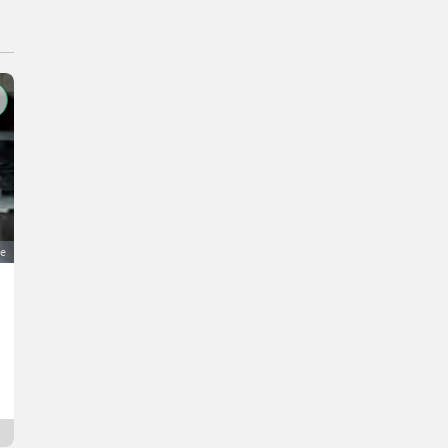
ie
Verkaufe Buchmann Heu/Stroh Gebläse L400
400 €
VAT nie dotyczy
Lukas
3661 Górna Austria
3 dni online