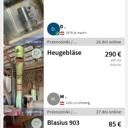
Polyestersilo
D .
3376 St.martin
Przenośniki /
26 dni online
Ogłoszenie
Przenośniki
Heugebläse
290 €
dmuchawe
VAT nie
dotyczy
M .
4161 Ulrichsberg
Przenośniki /
27 dni online
Ogłoszenie
Przenośniki
Blasius 903
85 €
dmuchawe