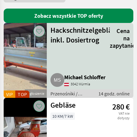
Epple
9
Auer
5
Zobacz wszystkie TOP oferty
Buchmann
5
Hackschnitzelgebläse
Cena
na
inkl. Dosiertrog
CBlower-Buchmann
3
zapytanie
Mengele
3
Pokaż
wszystkie
Michael Schloffer
12
3042 Würmla
MARKETPLACE
Przenośniki /
14 godz. online
VIP
TOP
Ogłoszenie
Przenośniki
Oferty
Ogłoszenia
Gebläse
280 €
Marketplace
dmuchawe
dealerów
drobne
VAT nie
10 KM/7 kW
dotyczy