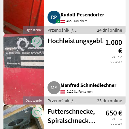
Rudolf Pesendorfer
4656 Kirchham
Przenośniki /
24 dni online
Ogłoszenie
Przenośniki
Hochleistungsgebläse
1.000
dmuchawe
€
VAT nie
dotyczy
Manfred Schmiedlechner
5120 St. Pantaleon
Przenośniki /
25 dni online
Ogłoszenie
Przenośniki
Futterschnecke,
650 €
dmuchawe
Spiralschnecke,
VAT nie
dotyczy