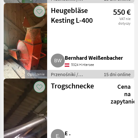
Przenośniki
Heugebläse
550 €
dmuchawe
Kesting L-400
VAT nie
dotyczy
Bernhard Weißenbacher
5324 Hintersee
Przenośniki /
15 dni online
Ogłoszenie
Przenośniki
Trogschnecke
Cena
dmuchawe
na
zapytanie
E .