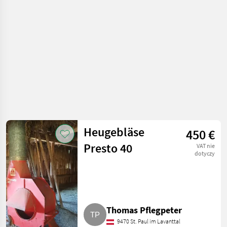
dmuchawe
Heugebläse
450 €
Presto 40
VAT nie
dotyczy
Thomas Pflegpeter
9470 St. Paul im Lavanttal