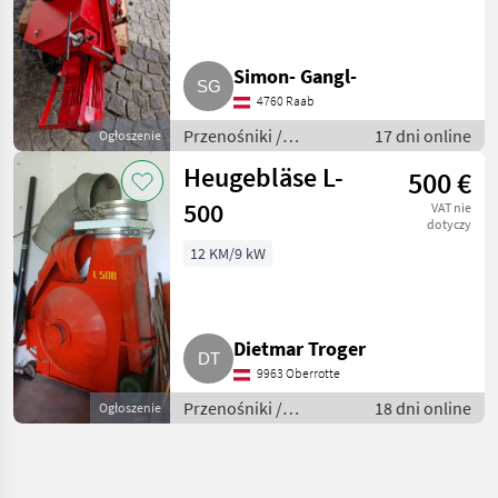
Simon- Gangl-
4760 Raab
Przenośniki /
17 dni online
Ogłoszenie
Przenośniki
Heugebläse L-
500 €
dmuchawe
500
VAT nie
dotyczy
12 KM/9 kW
Dietmar Troger
9963 Oberrotte
Przenośniki /
18 dni online
Ogłoszenie
Przenośniki
dmuchawe