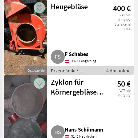
Przenośniki dmuchawe
Heugebläse
400 €
VAT nie
dotyczy
Stara cena
500 €
F Schabes
3921 Langschlag
Przenośniki /
4 dni online
Ogłoszenie
Przenośniki dmuchawe
Zyklon für
50 €
Körnergebläse
VAT nie
dotyczy
Silo
Hans Schümann
5145 Neukirchen