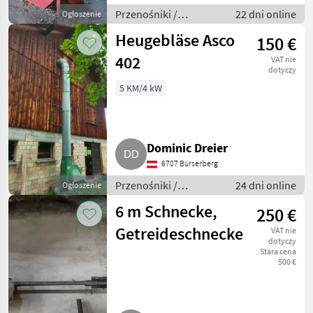
Przenośniki /
22 dni online
Ogłoszenie
Przenośniki
Heugebläse Asco
150 €
dmuchawe
402
VAT nie
dotyczy
5 KM/4 kW
Dominic Dreier
6707 Bürserberg
Przenośniki /
24 dni online
Ogłoszenie
Przenośniki
6 m Schnecke,
250 €
dmuchawe
Getreideschnecke
VAT nie
dotyczy
Stara cena
500 €