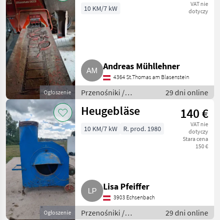
VAT nie
10 KM/7 kW
dotyczy
Andreas Mühllehner
4364 St.Thomas am Blasenstein
Przenośniki /
29 dni online
Ogłoszenie
Przenośniki
Heugebläse
140 €
dmuchawe
VAT nie
10 KM/7 kW
R. prod. 1980
dotyczy
Stara cena
150 €
Lisa Pfeiffer
3903 Echsenbach
Przenośniki /
29 dni online
Ogłoszenie