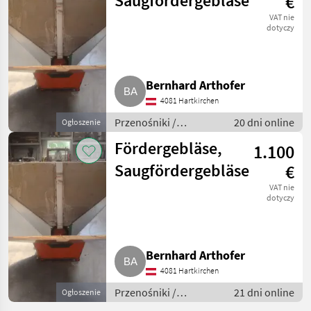
Saugfördergebläse
€
VAT nie
dotyczy
Bernhard Arthofer
4081 Hartkirchen
Przenośniki /
20 dni online
Ogłoszenie
Przenośniki
Fördergebläse,
1.100
dmuchawe
Saugfördergebläse
€
VAT nie
dotyczy
Bernhard Arthofer
4081 Hartkirchen
Przenośniki /
21 dni online
Ogłoszenie
Przenośniki