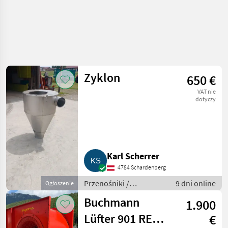
Zyklon
650 €
VAT nie
dotyczy
Karl Scherrer
4784 Schardenberg
Przenośniki /
9 dni online
Ogłoszenie
Przenośniki dmuchawe
Buchmann
1.900
Lüfter 901 RE
€