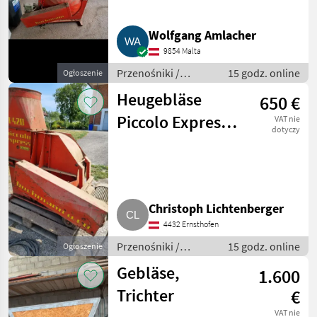
Wolfgang Amlacher
9854 Malta
Przenośniki /
15 godz. online
Ogłoszenie
Przenośniki
Heugebläse
650 €
dmuchawe
Piccolo Express
VAT nie
dotyczy
1-420
Christoph Lichtenberger
4432 Ernsthofen
Przenośniki /
15 godz. online
Ogłoszenie
Przenośniki
Gebläse,
1.600
dmuchawe
Trichter
€
VAT nie