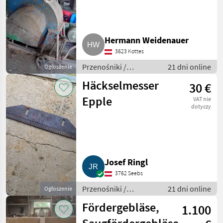
Hermann Weidenauer
3623 Kottes
Przenośniki /
21 dni online
Ogłoszenie
Przenośniki
Häckselmesser
30 €
dmuchawe
Epple
VAT nie
dotyczy
Josef Ringl
3762 Seebs
Przenośniki /
21 dni online
Ogłoszenie
Przenośniki
Fördergebläse,
1.100
dmuchawe