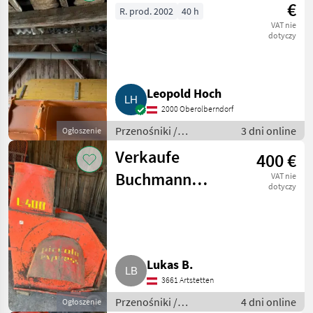
€
R. prod. 2002
40 h
VAT nie
dotyczy
Leopold Hoch
2000 Oberolberndorf
Przenośniki /
3 dni online
Ogłoszenie
Przenośniki dmuchawe
Verkaufe
400 €
Buchmann
VAT nie
dotyczy
Heu/Stroh
Gebläse L400
Lukas B.
3661 Artstetten
Przenośniki /
4 dni online
Ogłoszenie