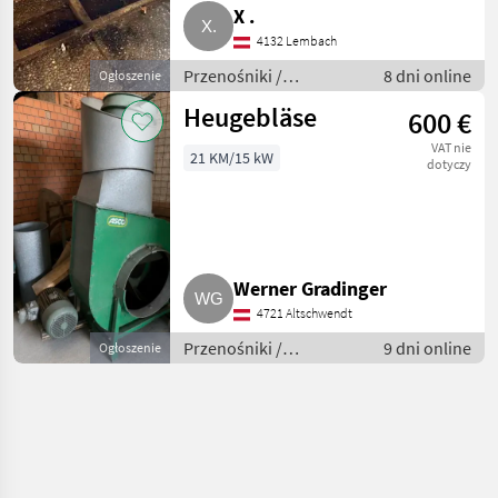
X .
4132 Lembach
Przenośniki /
8 dni online
Ogłoszenie
Przenośniki dmuchawe
Heugebläse
600 €
VAT nie
21 KM/15 kW
dotyczy
Werner Gradinger
4721 Altschwendt
Przenośniki /
9 dni online
Ogłoszenie
Przenośniki dmuchawe