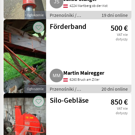
4224 Wartberg ob der Aist
Przenośniki /
19 dni online
Ogłoszenie
Przenośniki
Förderband
500 €
dmuchawe
VAT nie
dotyczy
Martin Mairegger
6260 Bruck am Ziller
Przenośniki /
20 dni online
Ogłoszenie
Przenośniki
Silo-Gebläse
850 €
dmuchawe
VAT nie
dotyczy