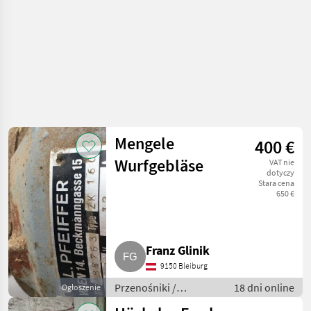
Mengele
400 €
Wurfgebläse
VAT nie
dotyczy
Stara cena
650 €
Franz Glinik
9150 Bleiburg
Przenośniki /
18 dni online
Ogłoszenie
Przenośniki