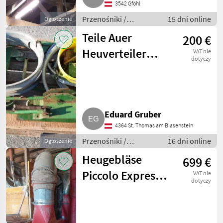
3542 Gföhl
Przenośniki /
15 dni online
Ogłoszenie
Przenośniki
Teile Auer
200 €
dmuchawe
Heuverteiler
VAT nie
dotyczy
abgebaut
Eduard Gruber
4364 St. Thomas am Blasenstein
Przenośniki /
16 dni online
Ogłoszenie
Przenośniki
Heugebläse
699 €
dmuchawe
Piccolo Express
VAT nie
dotyczy
1420