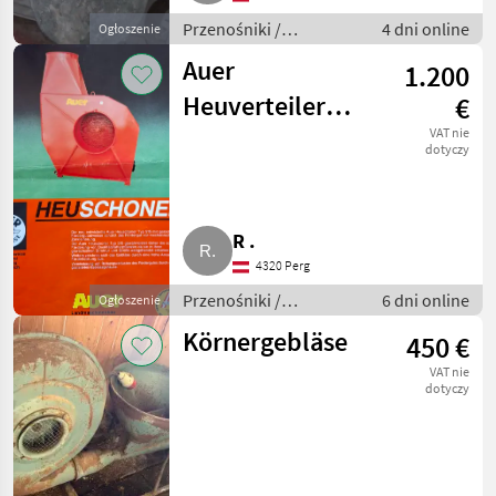
Przenośniki /
4 dni online
Ogłoszenie
Przenośniki dmuchawe
Auer
1.200
Heuverteiler
€
inkl.
VAT nie
dotyczy
heuschonendem
Gebläse FD 50
R .
4320 Perg
Przenośniki /
6 dni online
Ogłoszenie
Przenośniki dmuchawe
Körnergebläse
450 €
VAT nie
dotyczy