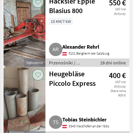
Häcksler Epple
550 €
dmuchawe
Blasius 800
VAT nie
dotyczy
10 KM/7 kW
Alexander Rehrl
5101 Bergheim bei Salzburg
Przenośniki /
18 dni online
Ogłoszenie
Przenośniki
Heugebläse
400 €
dmuchawe
Piccolo Express
VAT nie
dotyczy
Stara cena
800 €
Tobias Steinbichler
3340 Waidhofen an der Ybbs