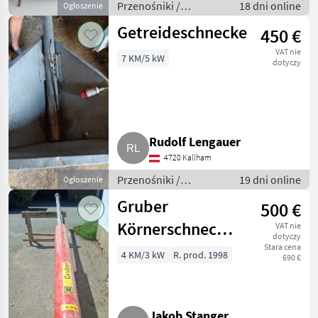
Przenośniki /
18 dni online
Ogłoszenie
Przenośniki
Getreideschnecke
450 €
dmuchawe
VAT nie
7 KM/5 kW
dotyczy
Rudolf Lengauer
4720 Kallham
Przenośniki /
19 dni online
Ogłoszenie
Przenośniki
Gruber
500 €
dmuchawe
Körnerschnecke,
VAT nie
dotyczy
Getreideschnecke,
Stara cena
4 KM/3 kW
R. prod. 1998
690 €
Körnerkanone
Jakob Stanger