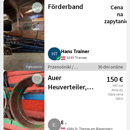
Przenośniki
Förderband
Cena
dmuchawe
na
zapytanie
Hans Trainer
6335 Thiersee
Przenośniki /
30 dni online
Ogłoszenie
Przenośniki
Auer
150 €
dmuchawe
Heuverteiler,
VAT nie
dotyczy
abgebaut
Stara cena
200 €
E .
4364 St. Thomas am Blasenstein