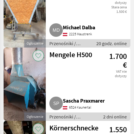
dotyczy
Stara cena
1.500 €
Michael Dalba
2225 Maustrenk
Przenośniki /
20 godz. online
Ogłoszenie
Przenośniki
Mengele H500
1.700
dmuchawe
€
VAT nie
dotyczy
Sascha Praxmarer
6524 Kaunertal
Przenośniki /
2 dni online
Ogłoszenie
Przenośniki dmuchawe
Körnerschnecke
1.550