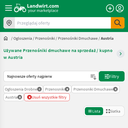
Przeglądaj oferty
/
Ogloszenia
/
Przenośniki
/
Przenośniki Dmuchawe
/
Austria
Używane Przenośniki dmuchawe na sprzedaż / kupno
w Austria
Tak sortuje się na Landwirt.com
Filtry
x
x
x
Ogłoszenia Drobne
Przenosniki
Przenosniki Dmuchawe
x
x
Austria
Usuń wszystkie filtry
Lista
Siatka