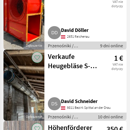
901
VAT nie
dotyczy
David Döller
2651 Reichenau
Przenośniki /
9 dni online
Ogłoszenie
Przenośniki dmuchawe
Verkaufe
1 €
Heugebläse S-
VAT nie
dotyczy
500
David Schneider
9811 Bezirk Spittal an der Drau
Przenośniki /
10 dni online
Ogłoszenie
Przenośniki
Höhenförderer
350 €
dmuchawe