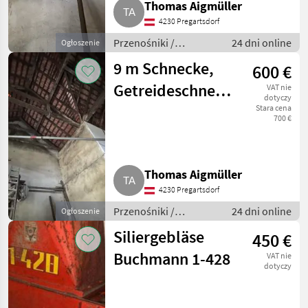
Thomas Aigmüller
4230 Pregartsdorf
Przenośniki /
24 dni online
Ogłoszenie
Przenośniki
9 m Schnecke,
600 €
dmuchawe
Getreideschnecke
VAT nie
dotyczy
mit Trichter
Stara cena
700 €
Thomas Aigmüller
4230 Pregartsdorf
Przenośniki /
24 dni online
Ogłoszenie
Przenośniki
Siliergebläse
450 €
dmuchawe
Buchmann 1-428
VAT nie
dotyczy