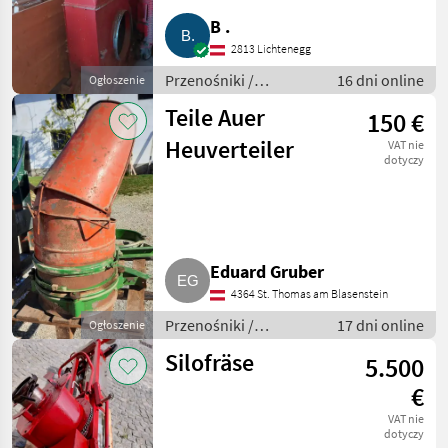
B .
2813 Lichtenegg
Przenośniki /
16 dni online
Ogłoszenie
Przenośniki
Teile Auer
150 €
dmuchawe
Heuverteiler
VAT nie
dotyczy
Eduard Gruber
4364 St. Thomas am Blasenstein
Przenośniki /
17 dni online
Ogłoszenie
Przenośniki
Silofräse
5.500
dmuchawe
€
VAT nie
dotyczy