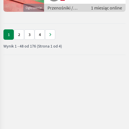
Przenośniki /
1 miesiąc online
Ogłoszenie
Przenośniki
dmuchawe
1
2
3
4
Wynik
1
-
48
od
176
(Strona 1 od 4)