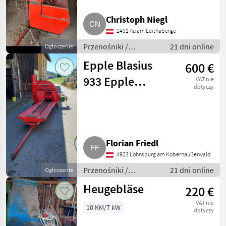
Christoph Niegl
2451 Au am Leithaberge
Przenośniki /
21 dni online
Ogłoszenie
Przenośniki
Epple Blasius
600 €
dmuchawe
933 Epple
VAT nie
dotyczy
Buxbaum BL 933
Florian Friedl
4923 Lohnsburg am Kobernaußerwald
Przenośniki /
21 dni online
Ogłoszenie
Przenośniki
Heugebläse
220 €
dmuchawe
VAT nie
10 KM/7 kW
dotyczy