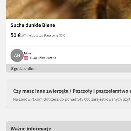
Suche dunkle Biene
50 €
VAT nie dotyczy
Stara cena 35 €
Alois
4040 Dolna Austria
8 godz. online
Czy masz Inne zwierzęta / Pszczoły i pszczelarstwo
Na Landwirt.com dotrzesz do ponad 545 000 zarejestrowanych uży
Ważne informacje