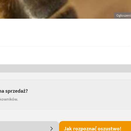
Ogłoszen
 na sprzedaż?
tkowników.
Jak rozpoznać oszustwo!