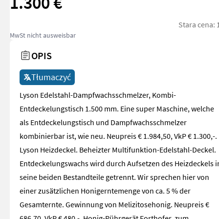
1.300 €
Stara cena: 
MwSt nicht ausweisbar
OPIS
Tłumaczyć
Lyson Edelstahl-Dampfwachsschmelzer, Kombi-
Entdeckelungstisch 1.500 mm. Eine super Maschine, welche
als Entdeckelungstisch und Dampfwachsschmelzer
kombinierbar ist, wie neu. Neupreis € 1.984,50, VkP € 1.300,-.
Lyson Heizdeckel. Beheizter Multifunktion-Edelstahl-Deckel.
Entdeckelungswachs wird durch Aufsetzen des Heizdeckels i
seine beiden Bestandteile getrennt. Wir sprechen hier von
einer zusätzlichen Honigerntemenge von ca. 5 % der
Gesamternte. Gewinnung von Melizitosehonig. Neupreis €
686,70, VkP € 480,-. Honig-Rührgerät Forthofer, zum