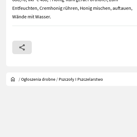
Entfeuchten, Cremhonig rühren, Honig mischen, auftauen,
Wände mit Wasser.
/
Ogłoszenia drobne
/
Pszczoły I Pszczelarstwo