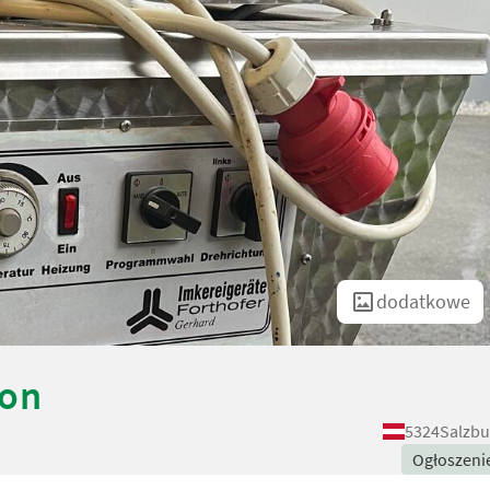
dodatkowe
son
5324
Salzbu
Ogłoszeni