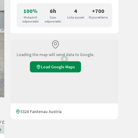
100%
6h
4
+700
Wskaźnik
Czas
Lista życzeń
Wyświetlenia
odpowiedzi
odpowiedzi
Loading the map will send data to Google.
Load Google Maps
5324 Faistenau Austria
rg
e