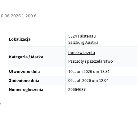
10.06.2026 1.200 €
5324 Faistenau
Lokalizacja
Salzburg
Austria
Inne zwierzęta
Kategoria / Marka
Pszczoły i pszczelarstwo
Utworzono dnia
10. Juni 2026 um 18:31
Zmieniono dnia
06. Juli 2026 um 12:04
Numer ogłoszenia
29664687
n