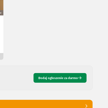
ie
Bienenkisten APIBOX CH-5
100 €
VAT nie dotyczy
Stara cena 150 €
Mario
6561 Tirol
Od wczoraj
Dodaj ogłoszenie za darmo