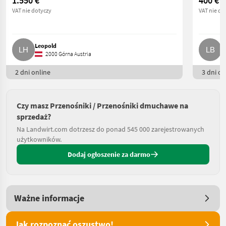
1.550 €
400 €
VAT nie dotyczy
VAT nie do
Leopold
L
2000 Górna Austria
2 dni online
3 dni on
Czy masz Przenośniki / Przenośniki dmuchawe na
sprzedaż?
Na Landwirt.com dotrzesz do ponad 545 000 zarejestrowanych
użytkowników.
Dodaj ogłoszenie za darmo
Ważne informacje
Jak rozpoznać oszustwo!