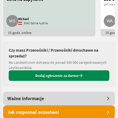
VAT nie do
Michael
W
3042 Górna Austria
15 godz. online
15 godz.
Czy masz Przenośniki / Przenośniki dmuchawe na
sprzedaż?
Na Landwirt.com dotrzesz do ponad 545 000 zarejestrowanych
użytkowników.
Dodaj ogłoszenie za darmo
Ważne informacje
Jak rozpoznać oszustwo!