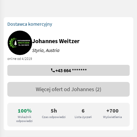
Dostawca komercyjny
Johannes Weitzer
Styria, Austria
online od 4/2019
+43 664 *******
Więcej ofert od
Johannes
(2)
100%
5h
6
+700
Wskaźnik
Czas odpowiedzi
Lista życzeń
Wyświetlenia
odpowiedzi