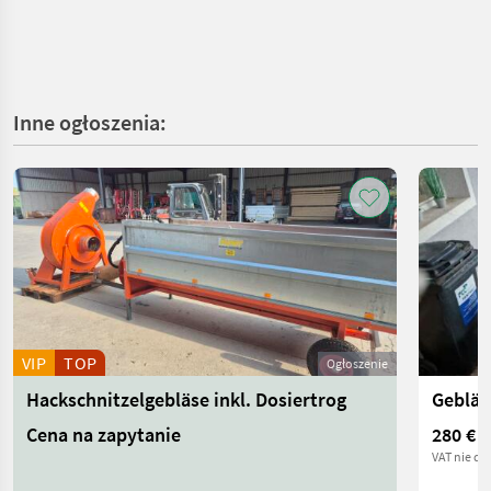
Inne ogłoszenia:
VIP
TOP
Ogłoszenie
Hackschnitzelgebläse inkl. Dosiertrog
Gebläs
Cena na zapytanie
280 €
VAT nie do