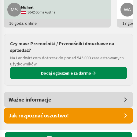
Michael
W
3042 Górna Austria
16 godz. online
17 godz.
Czy masz Przenośniki / Przenośniki dmuchawe na
sprzedaż?
Na Landwirt.com dotrzesz do ponad 545 000 zarejestrowanych
użytkowników.
Dodaj ogłoszenie za darmo
Ważne informacje
Jak rozpoznać oszustwo!