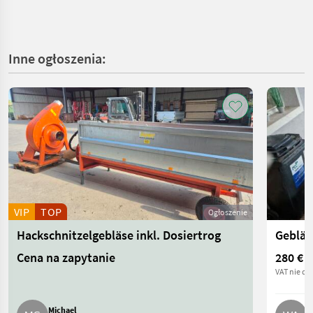
Inne ogłoszenia:
VIP
TOP
Ogłoszenie
Hackschnitzelgebläse inkl. Dosiertrog
Gebläs
Cena na zapytanie
280 €
VAT nie do
Michael
W