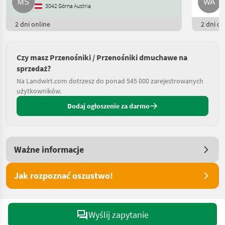
3042 Górna Austria
2 dni online
2 dni on
Czy masz Przenośniki / Przenośniki dmuchawe na
sprzedaż?
Na Landwirt.com dotrzesz do ponad 545 000 zarejestrowanych
użytkowników.
Dodaj ogłoszenie za darmo
Ważne informacje
Jak rozpoznać oszustwo!
Wyślij zapytanie