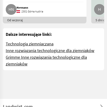
Hermann
H
2301 Górna Austria
Od wczoraj
5 dni on
Dalsze interesujące linki:
Technologia ziemniaczana
Inne rozwiązania technologiczne dla ziemniaków
Grimme Inne rozwiązania technologiczne dla
ziemniaków
Landwirt.com