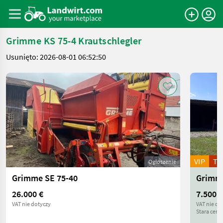
Grimme KS 75-4 Krautschlegler
Usunięto: 2026-08-01 06:52:50
VIP
T
Ogłoszenie
Grimme SE 75-40
Grimme
26.000 €
7.500 €
VAT nie dotyczy
VAT nie do
Stara cena