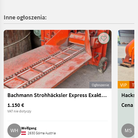
Inne ogłoszenia:
VIP
T
Ogłoszenie
Bachmann Strohhäcksler Express Exakt 2001
Hacksc
1.150 €
Cena n
VAT nie dotyczy
Wolfgang
M
2630 Górna Austria