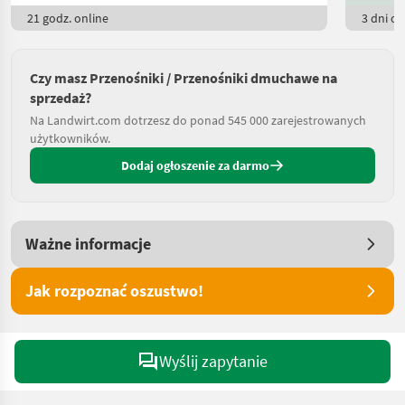
21 godz. online
3 dni on
Czy masz Przenośniki / Przenośniki dmuchawe na
sprzedaż?
Na Landwirt.com dotrzesz do ponad 545 000 zarejestrowanych
użytkowników.
Dodaj ogłoszenie za darmo
Ważne informacje
Jak rozpoznać oszustwo!
Wyślij zapytanie