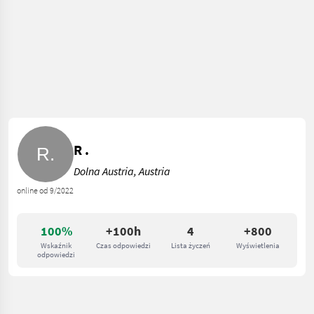
R .
Dolna Austria, Austria
online od 9/2022
100%
+100h
4
+800
Wskaźnik
Czas odpowiedzi
Lista życzeń
Wyświetlenia
odpowiedzi