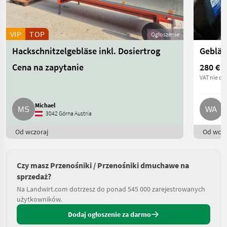
VIP
TOP
Ogłoszenie
Hackschnitzelgebläse inkl. Dosiertrog
Gebläs
Cena na zapytanie
280 €
VAT nie do
Michael
W
3042 Górna Austria
Od wczoraj
Od wczo
Czy masz Przenośniki / Przenośniki dmuchawe na
sprzedaż?
Na Landwirt.com dotrzesz do ponad 545 000 zarejestrowanych
użytkowników.
Dodaj ogłoszenie za darmo