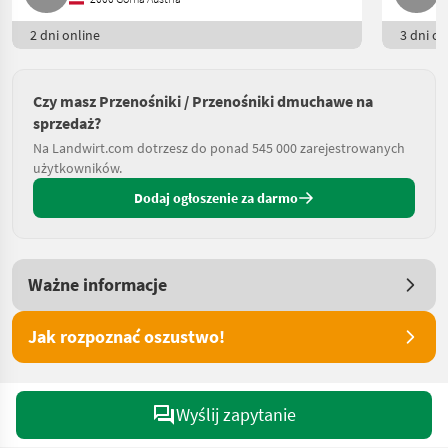
2 dni online
3 dni on
Czy masz Przenośniki / Przenośniki dmuchawe na
sprzedaż?
Na Landwirt.com dotrzesz do ponad 545 000 zarejestrowanych
użytkowników.
Dodaj ogłoszenie za darmo
Ważne informacje
Jak rozpoznać oszustwo!
Wyślij zapytanie