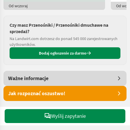
Od wczoraj
Od wczo
Czy masz Przenośniki / Przenośniki dmuchawe na
sprzedaż?
Na Landwirt.com dotrzesz do ponad 545 000 zarejestrowanych
użytkowników.
Dodaj ogłoszenie za darmo
Ważne informacje
Jak rozpoznać oszustwo!
Wyślij zapytanie