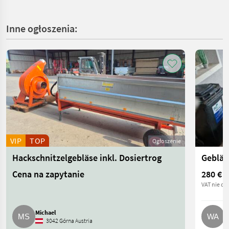
Inne ogłoszenia:
VIP
TOP
Ogłoszenie
Hackschnitzelgebläse inkl. Dosiertrog
Gebläs
Cena na zapytanie
280 €
VAT nie do
Michael
W
3042 Górna Austria