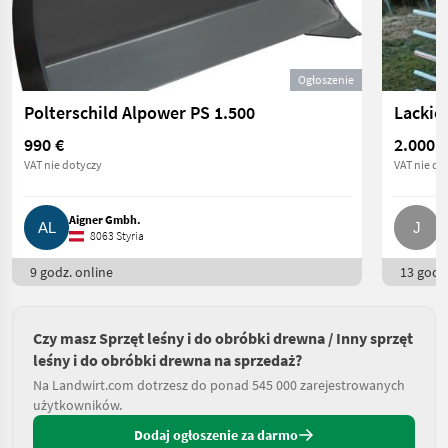
Ogłoszenie
Polterschild Alpower PS 1.500
990 €
2.000 €
VAT nie dotyczy
VAT nie do
Aigner Gmbh.
J
8063 Styria
9 godz. online
13 godz.
Czy masz Sprzęt leśny i do obróbki drewna / Inny sprzęt
leśny i do obróbki drewna na sprzedaż?
Na Landwirt.com dotrzesz do ponad 545 000 zarejestrowanych
użytkowników.
Dodaj ogłoszenie za darmo