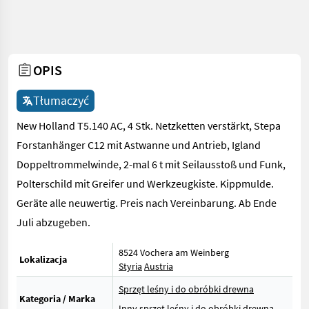
OPIS
Tłumaczyć
New Holland T5.140 AC, 4 Stk. Netzketten verstärkt, Stepa
Forstanhänger C12 mit Astwanne und Antrieb, Igland
Doppeltrommelwinde, 2-mal 6 t mit Seilausstoß und Funk,
Polterschild mit Greifer und Werkzeugkiste. Kippmulde.
Geräte alle neuwertig. Preis nach Vereinbarung. Ab Ende
Juli abzugeben.
8524 Vochera am Weinberg
Lokalizacja
Styria
Austria
Sprzęt leśny i do obróbki drewna
Kategoria / Marka
Inny sprzęt leśny i do obróbki drewna