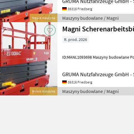
GRUMA Nutzfahrzeuge GmbH - S
86316 Friedberg
Maszyny budowlane / Magni
Nowa maszyna
Magni Scherenarbeits
R. prod. 2026
ID:MANL1093698 Maszyny budo
GRUMA Nutzfahrzeuge GmbH - S
86316 Friedberg
Maszyny budowlane / Magni
Nowa maszyna