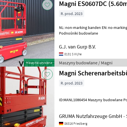
Magni ES0607DC (5.
R. prod. 2023
NL: non-marking banden EN: no-marking tires Maszyny budowlane
Podnośniki budowlane
G.J. van Gurp B.V.
8131 S Wijhe
Maszyny budowlane / Magni
Maszyna używana
Magni Scherenarbeits
R. prod. 2023
ID:MANL1086454 Maszyny budo
GRUMA Nutzfahrzeuge GmbH - S
86316 Friedberg