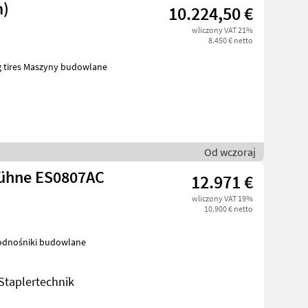
60m)
10.224,50 €
wliczony VAT 21%
8.450 € netto
Od wczoraj
bühne ES0807AC
12.971 €
wliczony VAT 19%
10.900 € netto
wlane Podnośniki budowlane
taplertechnik