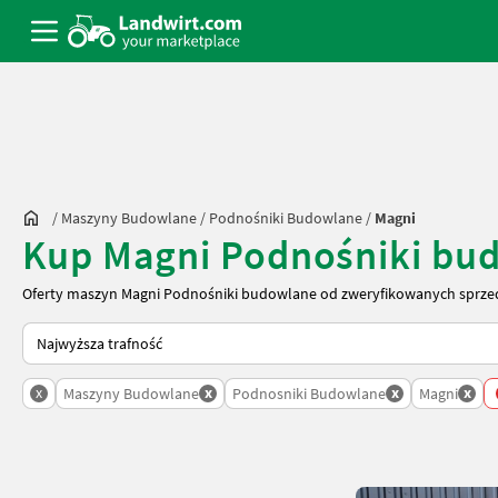
/
Maszyny Budowlane
/
Podnośniki Budowlane
/
Magni
Kup Magni Podnośniki bu
Oferty maszyn Magni Podnośniki budowlane od zweryfikowanych sprzed
Tak sortuje się na Landwirt.com
x
x
x
x
Maszyny Budowlane
Podnosniki Budowlane
Magni