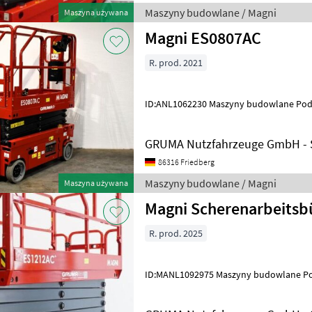
Maszyny budowlane / Magni
Maszyna używana
Magni ES0807AC
R. prod. 2021
ID:ANL1062230 Maszyny budowla
GRUMA Nutzfahrzeuge GmbH - S
86316 Friedberg
Maszyny budowlane / Magni
Maszyna używana
Magni Scherenarbeits
R. prod. 2025
ID:MANL1092975 Maszyny budo