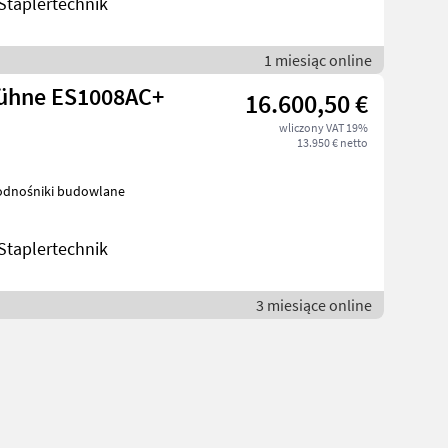
taplertechnik
1 miesiąc online
bühne ES1008AC+
16.600,50 €
wliczony VAT 19%
13.950 € netto
wlane Podnośniki budowlane
taplertechnik
3 miesiące online