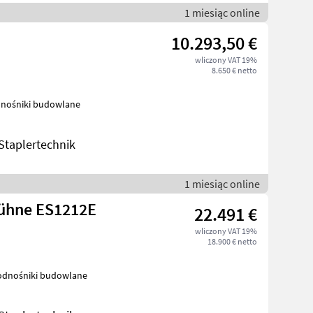
1 miesiąc online
10.293,50 €
wliczony VAT 19%
8.650 € netto
ne Podnośniki budowlane
taplertechnik
1 miesiąc online
bühne ES1212E
22.491 €
wliczony VAT 19%
18.900 € netto
wlane Podnośniki budowlane