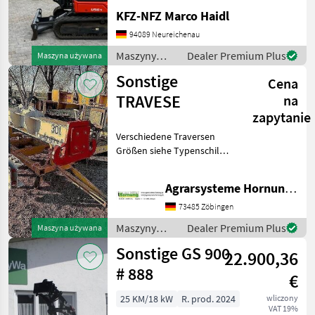
mit HS03,
KFZ-NFZ Marco Haidl
Grabenräumlöffel, Ketten
94089 Neureichenau
90% Maszyny budowlane
Minikoparki
Maszyny
Dealer Premium Plus
Maszyna używana
budowlane /
Sonstige
Cena
Kubota
TRAVESE
na
zapytanie
Verschiedene Traversen
Größen siehe Typenschild
Preis auf Anfrage per e mail
danke Maszyny budowlane
Agrarsysteme Hornung GmbH & Co. KG
Inne maszyny budowlane
73485 Zöbingen
Maszyny
Dealer Premium Plus
Maszyna używana
budowlane /
Sonstige GS 900
22.900,36
Sonstige
# 888
€
25 KM/18 kW
R. prod. 2024
wliczony
VAT 19%