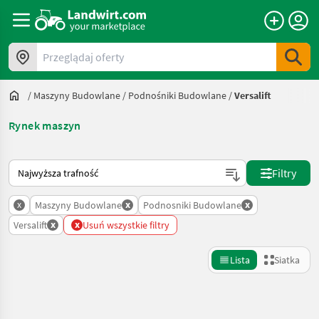
Przeglądaj oferty
/
Maszyny Budowlane
/
Podnośniki Budowlane
/
Versalift
Rynek maszyn
Tak sortuje się na Landwirt.com
Filtry
x
x
x
Maszyny Budowlane
Podnosniki Budowlane
x
x
Versalift
Usuń wszystkie filtry
Lista
Siatka