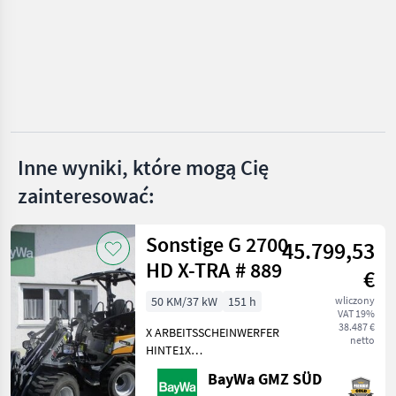
Genie
Manitou
JLG
Snorkel
Inne wyniki, które mogą Cię
Haulotte
zainteresować:
Pokaż
wszystkie
Sonstige G 2700
20
45.799,53
HD X-TRA # 889
€
MARKETPLACE
50 KM/37 kW
151 h
wliczony
Oferty
Ogłoszenia
VAT 19%
Marketplace
dealerów
drobne
38.487 €
X ARBEITSSCHEINWERFER
netto
HINTE1X
ARBEITSSCHEINWERFER
BayWa GMZ SÜD
VORNE1X