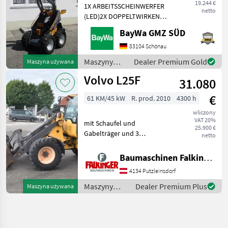
19.244 €
1X ARBEITSSCHEINWERFER
netto
(LED)2X DOPPELTWIRKEND
MECHANISCHGEGENGEWICHT
BayWa GMZ SÜD
UNTER DER TRITTGIANT
COMPACT
83104 Schönau
WERKZEUGAUFNAHMEMotor-
Maszyny
Dealer Premium Gold
Maszyna używana
Moderner Kubota
budowlane /
Volvo L25F
Dreizylinderdieselmotor,
31.080
Sonstige
Typ
€
61 KM/45 kW
R. prod. 2010
4300 h
wliczony
VAT 20%
mit Schaufel und
25.900 €
Gabelträger und 3
netto
hydraulischen Steuerkreis!!
Betriebsgewicht: 5200kg
Baumaschinen Falkinger
Reifen 70% Der Volvo L25F
4134 Putzleinsdorf
ist in einem guten
Zustand!! BAUMASCHINEN
Maszyny
Dealer Premium Plus
Maszyna używana
FALKIN
budowlane /
Volvo