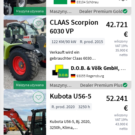
HECKGEWICHTSPLATTE 62
83104 Schönau
KG1X
Maszyny
Dealer Premium Gold
Maszyna używana
HYDRAULIKKREISLAUF
budowlane /
CLAAS Scorpion
DPPPEL31X15.50-15
42.721
Sonstige
SKIDDATENBESCHEINIGUNG
6030 VP
€
BRD 20 KMDRUCKFREIER
122 KM/90 kW
R. prod. 2015
wliczony
VAT 19%
35.900 €
Verkauft wird ein
netto
gebrauchter Claas 6030
Varipower Teleskoplader -
D.O.B. & Völk GmbH, Filiale Regensburg
Kramer
Schnellwechselplatte
93055 Regensburg
hydraulisch - Handgas mit
Maszyny
Dealer Premium Plus
Maszyna używana
Langsamfahreinrichtung -
budowlane /
Kubota U56-5
Motorvorwärmung ü
52.241
Claas
€
R. prod. 2020
3250 h
wliczony
VAT 19%
Kubota U56-5, Bj. 2020,
43.900 €
3250h, Klima,
netto
Kombihydraulik, Powertilt