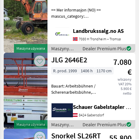
== Mer informasjon (NO) ==
mascus_category:
excavators Please provide
reference number upon
Landbrukssalg.no AS
request: 9504 See
7080 H Trondheim – Tromsø
en.landbrukssalg.no/9504
for more images Specificati
Maszyny
Dealer Premium Plus
Maszyna używana
budowlane /
JLG 2646E2
7.080
Atlas
€
R. prod. 1999
1406 h
1170 cm
wliczony
VAT 20%
Bauart: Arbeitsbühnen /
5.900 €
Scherenarbeitsbühne,
netto
Tragkraft: 340kg, Hubhöhe:
7920mm, Batterie: Trojan
Schauer Gabelstapler GmbH
PzS 6V 225Ah Zustand: 60 -
8424 Gabersdorf
80%, Bereifung vorne:
Vollgummi Einfach 8
Maszyny
Dealer Premium Plus
Maszyna używana
budowlane /
Snorkel SL26RT
55.800
JLG