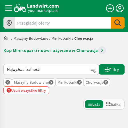
Przeglądaj oferty
/
Maszyny Budowlane
/
Minikoparki
/
Chorwacja
Kup Minikoparki nowe i używane w Chorwacja
Tak sortuje się na Landwirt.com
Filtry
x
x
x
x
Maszyny Budowlane
Minikoparki
Chorwacja
x
Usuń wszystkie filtry
Lista
Siatka