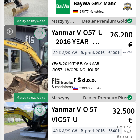
Steuerkreis elektrisch/
BayWa GMZ Manching
Proportional Wippe auf
85077 Manching
Joystick - Durchflussmenge
begrenzbar - hydr.
Maszyny
Dealer Premium Gold
Maszyna używana
Schnellwechsler System
budowlane /
Yanmar VIO57-U
26.200
Yanmar
- 2016 YEAR -
€
6100 HOURS - 2X
39 KM/29 kW
R. prod. 2016
6100 h
bez VAT
BUCKETS
YEAR: 2016 TYPE: YANMAR
VIO57-U WORKING HOURS:
6100 ENGINE: DIESEL
FIŠ d.o.o.
YANMAR - 29.5KW WEIGHT
5250KG TRACKS 30%
3303 Gomilsko
POWERTILT QUICK HITCH
Maszyny
Dealer Premium Plus
Maszyna używana
CLOSED HEATED CAB RADIO
budowlane /
Yanmar VIO 57
32.500
Yanmar
VIO57-U
€
Preis inkl.
40 KM/29 kW
R. prod. 2016
5840 h
MwSt
Stara cena