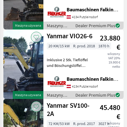
Schnellwechsler Lehnhoff
Takeuchi
MS03 mit Hammer und
Baumaschinen Falkinger
Greiferleitungen Laufwerk
Bobcat
4134 Putzleinsdorf
sind 70% 2665 kg
Gesamtgewicht Der Yanmar
Maszyny
Dealer Premium Plus
Maszyna używana
Kubota
budowlane /
Yanmar VIO26-6
23.880
Yanmar
Wacker
€
20 KM/15 kW
R. prod. 2018
1870 h
Rhinoceros
wliczony
VAT 20%
Inklusive 2 Stk. Tieflöffel
19.900 €
Pokaż
und Böschungslöffel
netto
wszystkie
Schnellwechsler Lehnhoff
38
MS03 mit Hammer und
Baumaschinen Falkinger
Greiferleitungen Laufwerk
MODEL
4134 Putzleinsdorf
sind 90% 2665 kg
Gesamtgewicht Der Yanmar
Maszyny
Dealer Premium Plus
Maszyna używana
budowlane /
Yanmar SV100-
45.480
Yanmar
SV
2A
19
€
VIO
72 KM/53 kW
R. prod. 2017
3027 h
wliczony
25-