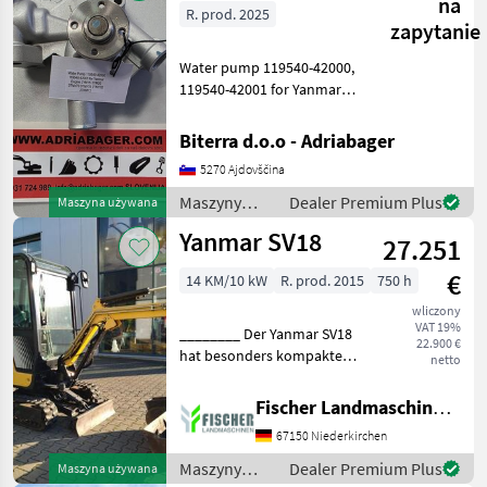
na
R. prod. 2025
zapytanie
Water pump 119540-42000,
119540-42001 for Yanmar
engine 2YM15, 3YM20,
3TNV70, 3TNV76, 2TNV70,
Biterra d.o.o - Adriabager
3TNM72. New, without
5270 Ajdovščina
gasket. Maszyny
budowlane Minikoparki
Maszyny
Dealer Premium Plus
Maszyna używana
budowlane /
Yanmar SV18
27.251
Yanmar
€
14 KM/10 kW
R. prod. 2015
750 h
wliczony
VAT 19%
________ Der Yanmar SV18
22.900 €
hat besonders kompakte
netto
Abmessungen und einen
minimalen Schwenkradius.
Fischer Landmaschinen GmbH
Das macht ihn ideal für den
67150 Niederkirchen
Einsatz auf engstem Raum,
etwa im GaLaBau
Maszyny
Dealer Premium Plus
Maszyna używana