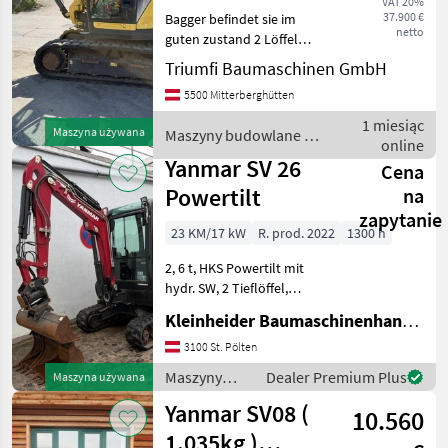
VAT 20%
4
37.900 €
Bagger befindet sie im
netto
guten zustand 2 Löffel
VIO26-
Eintausch möglich Maszyny
6
Triumfi Baumaschinen GmbH
budowlane Minikoparki
5500 Mitterberghütten
MARKETPLACE
1 miesiąc
Maszyna używana
Maszyny budowlane /
Oferty
Ogłoszenia
online
Marketplace
Yanmar
dealerów
drobne
Yanmar SV 26
Cena
Powertilt
na
zapytanie
23 KM/17 kW
R. prod. 2022
1300 h
2, 6 t, HKS Powertilt mit
hydr. SW, 2 Tieflöffel,
Böschungslöffel Maszyny
Kleinheider Baumaschinenhandel GmbH.
budowlane Minikoparki
3100 St. Pölten
Maszyny
Dealer Premium Plus
Maszyna używana
budowlane /
Yanmar SV08 (
10.560
Yanmar
1.035kg )