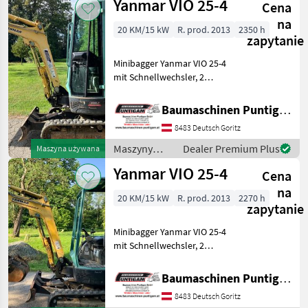
Yanmar VIO 25-4
Cena
Yanmar
na
20 KM/15 kW
R. prod. 2013
2350 h
zapytanie
Minibagger Yanmar VIO 25-4
mit Schnellwechsler, 2
Tieflöffel, Böschungslöffel
hydraulisch,
Baumaschinen Puntigam GmbH
Referenznummer: 1967
8483 Deutsch Goritz
Baumaschinen Puntigam
GmbH Unser Spezialgebiet:
Maszyny
Dealer Premium Plus
Maszyna używana
A
budowlane /
Yanmar VIO 25-4
Cena
Yanmar
na
20 KM/15 kW
R. prod. 2013
2270 h
zapytanie
Minibagger Yanmar VIO 25-4
mit Schnellwechsler, 2
Tieflöffel, 1 Böschungslöffel
hydraulisch,
Baumaschinen Puntigam GmbH
Referenznummer: 1008
8483 Deutsch Goritz
Baumaschinen Puntigam