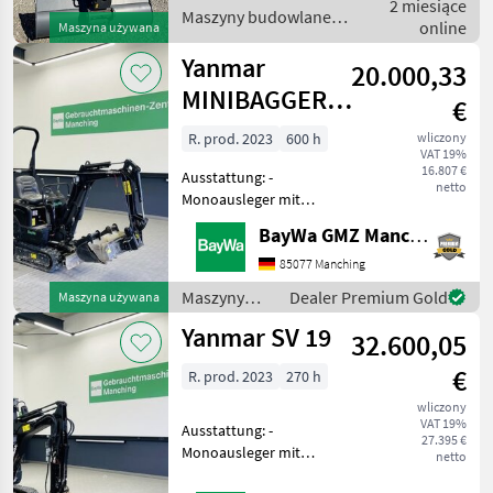
2 miesiące
PTS06 m, SW HS 03
Maszyny budowlane /
online
Maszyna używana
Hummuslöffel 1&
Yanmar
Yanmar
20.000,33
MINIBAGGER
€
SV08-1C
R. prod. 2023
600 h
wliczony
VAT 19%
16.807 €
Ausstattung: -
netto
Monoausleger mit
Schwenkbock -
BayWa GMZ Manching
Telefahrwerk - 2 Rollen
Laufwerk - Kettenbreite
85077 Manching
180mm- mech.
Maszyny
Dealer Premium Gold
Maszyna używana
Schnellwechsler System
budowlane /
Yanmar SV 19
Lenhoff 01-
32.600,05
Yanmar
Grabenräumlöffel + Tief
€
R. prod. 2023
270 h
wliczony
VAT 19%
Ausstattung: -
27.395 €
Monoausleger mit
netto
Schwenkbock - 3+4