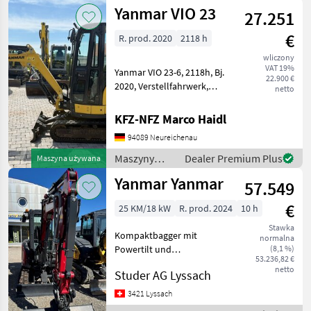
budowlane /
Yanmar VIO 23
27.251
Yanmar
€
R. prod. 2020
2118 h
wliczony
VAT 19%
Yanmar VIO 23-6, 2118h, Bj.
22.900 €
2020, Verstellfahrwerk,
netto
Schnellwechsler MS03,
hydr. Grabenräumlöffel
KFZ-NFZ Marco Haidl
auch günstige Zustellung
94089 Neureichenau
möglich Maszyny
budowlane Minikoparki
Maszyny
Dealer Premium Plus
Maszyna używana
budowlane /
Yanmar Yanmar
57.549
Yanmar
€
25 KM/18 kW
R. prod. 2024
10 h
Stawka
Kompaktbagger mit
normalna
Powertilt und
(8,1 %)
53.236,82 €
Gummiraupen mit Stufe V
netto
Studer AG Lyssach
Motor Arbeitsbreite: 155 cm
3. + 4. Steuerkreis
3421 Lyssach
proportional Powertilt