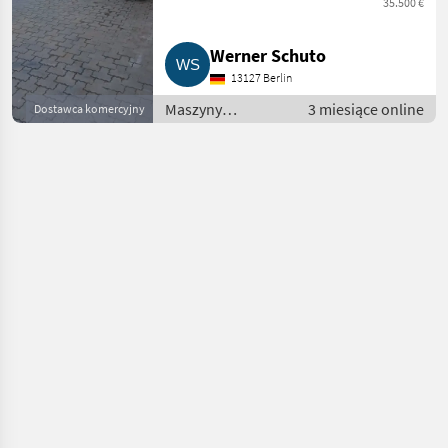
35.500 €
Werner Schuto
13127 Berlin
Maszyny
3 miesiące online
Dostawca komercyjny
budowlane /
Minikoparki