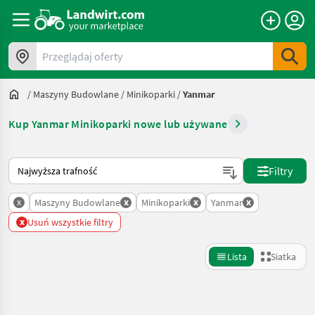
Przeglądaj oferty
/
Maszyny Budowlane
/
Minikoparki
/
Yanmar
Kup Yanmar Minikoparki nowe lub używane
Tak sortuje się na Landwirt.com
Filtry
x
x
x
x
Maszyny Budowlane
Minikoparki
Yanmar
x
Usuń wszystkie filtry
Lista
Siatka