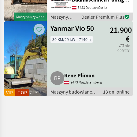
Betriebsgewicht 7720 kg,
8483 Deutsch Goritz
Referenznummer: 1859
Baumaschinen Puntigam G
Maszyny
Dealer Premium Plus
Maszyna używana
budowlane /
Yanmar Vio 50
21.900
Yanmar
€
39 KM/29 kW
7140 h
VAT nie
dotyczy
Rene Plimon
9473 Magdalensberg
Maszyny budowlane /
13 dni online
VIP
TOP
Ogłoszenie
Minikoparki