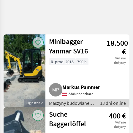
Minibagger
18.500
Yanmar SV16
€
VAT nie
R. prod. 2018
790 h
dotyczy
Markus Pammer
3508 Höbenbach
Maszyny budowlane /
13 dni online
Ogłoszenie
Minikoparki
Suche
400 €
Baggerlöffel
VAT nie
dotyczy