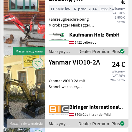
€
Verstellfahrwerk
11 KM/8 kW
R. prod. 2014
2568 h
wliczony
VAT 20%
+ 2 Löffel
8.800 €
Fahrzeugbeschreibung
netto
Microbagger Minibagger
YANMAR SV08 Bj. 2014 lt.
Kaufmann Holz GmbH
Zähler 2.568 Stunden 1.035
KG 7, 7 KW - 2 Löffel -
8422 Leitersdorf
Zusatzleitungen am Arm - h
Maszyny
Dealer Premium Plus
Maszyna używana
budowlane /
Yanmar VIO10-2A
24 €
Yanmar
wliczony
VAT 20%
20 € netto
Yanmar VIO10-2A mit
Schnellwechsler,
Böschungslöffel,
Hammerleitung,
Verstellaufwerk von 83-
Biringer International GmbH
100cm Einsatzgewicht
3800 Göpfritz an der Wild
1220kg Transportgewicht
1145kg Der oben
Maszyny
Dealer Premium Plus
Maszyna do wynajęcia
angeführte S
budowlane /