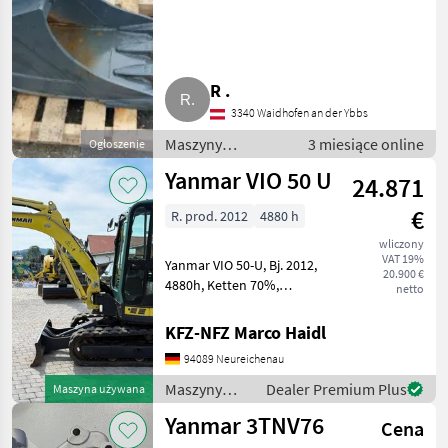
R .
3340 Waidhofen an der Ybbs
Maszyny
3 miesiące online
Ogłoszenie
budowlane /
Yanmar VIO 50 U
24.871
Minikoparki
€
R. prod. 2012
4880 h
wliczony
VAT 19%
Yanmar VIO 50-U, Bj. 2012,
20.900 €
4880h, Ketten 70%,
netto
Schnellwechsler MS03,
Tieflöffel Maszyny
KFZ-NFZ Marco Haidl
budowlane Minikoparki
94089 Neureichenau
Maszyny
Dealer Premium Plus
Maszyna używana
budowlane /
Yanmar 3TNV76
Cena
Yanmar