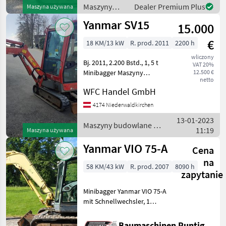
GmbH Unser Spezialgebiet:
Maszyny
Dealer Premium Plus
Maszyna używana
budowlane /
Yanmar SV15
15.000
Yanmar
€
18 KM/13 kW
R. prod. 2011
2200 h
wliczony
Bj. 2011, 2.200 Bstd., 1, 5 t
VAT 20%
Minibagger Maszyny
12.500 €
netto
budowlane Minikoparki
WFC Handel GmbH
4174 Niederwaldkirchen
13-01-2023
Maszyny budowlane /
11:19
Maszyna używana
Yanmar
Yanmar VIO 75-A
Cena
na
58 KM/43 kW
R. prod. 2007
8090 h
zapytanie
Minibagger Yanmar VIO 75-A
mit Schnellwechsler, 1
Tieflöffel, 1 Böschungslöffel
hydraulisch,
Baumaschinen Puntigam GmbH