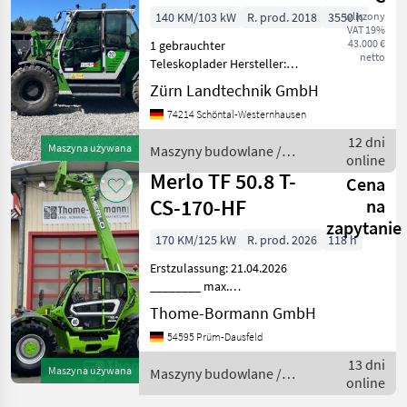
140 KM/103 kW
R. prod. 2018
3550 h
wliczony
VAT 19%
43.000 €
1 gebrauchter
netto
Teleskoplader Hersteller:
Sennebogen (Made in
Zürn Landtechnik GmbH
Germany) Modell: 355 E
74214 Schöntal-Westernhausen
Baujahr: 2018
Betriebsstunden: 3550 h
12 dni
Maszyna używana
Maszyny budowlane /
Seriennummer: 35501004
online
Sennebogen
Betriebsgewicht:
Merlo TF 50.8 T-
Cena
CS-170-HF
na
zapytanie
170 KM/125 kW
R. prod. 2026
118 h
Erstzulassung: 21.04.2026
________ max.
Tragfähigkeit: 5.000 kg max.
Thome-Bormann GmbH
Hubhöhe: 7.800 mm max.
54595 Prüm-Dausfeld
Ausladung: 4.200 mm
Länge bis Geräteträger:
13 dni
Maszyna używana
Maszyny budowlane /
4.870 mm Breite: 2.350 -
online
Merlo
2.53