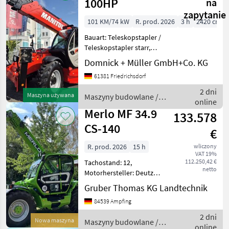
100HP
na
zapytanie
101 KM/74 kW
R. prod. 2026
3 h
2420 cm
Bauart: Teleskopstapler /
Teleskopstapler starr,
Tragkraft: 4000kg, Hubhöhe:
Domnick + Müller GmbH+Co. KG
17550mm, Bauhöhe:
61381 Friedrichsdorf
2500mm, Gabellänge:
1200mm, Bereifung vorne:
2 dni
Maszyna używana
Maszyny budowlane /
Luft Einfach 80 - 100% ,
online
Manitou
Merlo MF 34.9
133.578
CS-140
€
R. prod. 2026
15 h
wliczony
VAT 19%
112.250,42 €
Tachostand: 12,
netto
Motorhersteller: Deutz
________ max.
Gruber Thomas KG Landtechnik
Tragfähigkeit 3.400 kg max.
84539 Ampfing
Hubhöhe 8.860 mm max.
Ausladung 6.000 mm Länge
2 dni
Nowa maszyna
Maszyny budowlane /
bis Geräteträger 5.440 mm
online