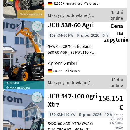
92665 Altenstadt a.d. Waldnaab
Betriebsstunden: ca. 5 h -
Teleskoplader mit 7, 03m
13 dni
Nowa maszyna
Maszyny budowlane /
Aushubhöhe und 4.600kg H
online
Claas
JCB 538-60 Agri
Cena
na
109 KM/80 kW
R. prod. 2026
6 h
zapytanie
5AWK - JCB Teleskoplader
538-60 AGRI, 81 KW, 110 PS,
4-GANG TL, 40 KM/H * 4, 8 L
Agrom GmbH
JCB DIESELMAX MOTOR, 516
NM, AUTO-STOP FUNKTION,
88377 Riedhausen
169 L DIESELTANK, 20, 8 L
13 dni
ADBLUE TANK
Maszyny budowlane /
maszyna
online
JCB
demonstracyjna
JCB 542-100 Agri
158.151
Xtra
€
150 KM/110 kW
R. prod. 2026
12 h
wliczony
VAT 19%
132.900 €
542X100 AGRI XTRA SWAY:
netto
DUALTECH VT – 40 km/h,