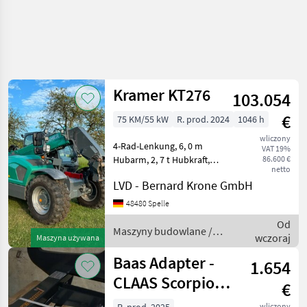
Kramer KT276
103.054
€
75 KM/55 kW
R. prod. 2024
1046 h
wliczony
4-Rad-Lenkung, 6, 0 m
VAT 19%
Hubarm, 2, 7 t Hubkraft,
86.600 €
netto
Schwingungstilgung, hydr.
LVD - Bernard Krone GmbH
Werkzeugverriegelung, 3.
Steuerkreis, Klimaanlage,
48480 Spelle
Basisausstattung - inkl.
Od
EquipCare 36 Mon
Maszyny budowlane /
wczoraj
Maszyna używana
Kramer
Baas Adapter -
1.654
CLAAS Scorpion
€
auf EURO-
wliczony