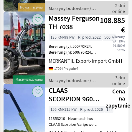
Motorhersteller: Perkins,
2 dni
Nowa maszyna
Maszyny budowlane /
Motortyp: KFZ
online
Merlo
Massey Ferguson
108.885
TH 7038
€
135 KM/99 kW
R. prod. 2022
500 h
wliczony
VAT 19%
91.500 €
Bereifung (v): 500/70R24,
netto
Bereifung (h): 500/70R24,
Geschwindigkeit: 40 km/h,
MERKANTIL Export-Import GmbH
Tragkraft: 3800 kg,
17094 Pragsdorf
Hubhöhe: 700 cm, Kabine,
Luftgefederter Sitz, Diesel
3 dni
Maszyna używana
Maszyny budowlane /
_______
online
Massey Ferguson
CLAAS
Cena
SCORPION 960
na
zapytanie
VARIPOWER 2 +
156 KM/115 kW
R. prod. 2026
1 h
11353210 - Neumaschine: -
CLAAS Scorpion Varipower2
Plus - Baujahr: 2026