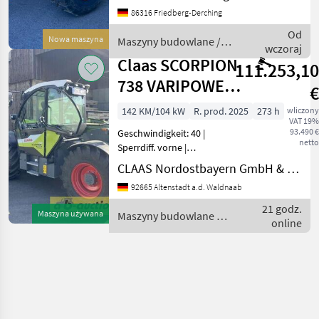
500/70R24 Michelin,
86316 Friedberg-Derching
Zustand-Bereifung (h): 100
%, Geschwindigkeit: 50
Od
Nowa maszyna
Maszyny budowlane /
km/h, Trag
wczoraj
JCB
Claas SCORPION
111.253,10
738 VARIPOWER
€
2
142 KM/104 kW
R. prod. 2025
273 h
wliczony
VAT 19%
93.490 €
Geschwindigkeit: 40 |
netto
Sperrdiff. vorne |
Steuergerät dw | Wird am
CLAAS Nordostbayern GmbH & Co. KG, Altenstadt
19.08.2026 auf ab-
92665 Altenstadt a.d. Waldnaab
auction.com versteigert: -
CLAAS Scorpion 738
21 godz.
Maszyna używana
Maszyny budowlane /
Varipower2 - Baujahr: 2025
online
Claas
Technikj