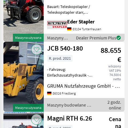
Bauart: Teleskopstapler /
Teleskopstapler starr,
Tragkraft: 13500kg,
Eder Stapler
Hubhöhe: 9600mm,
Bauhöhe: 2990mm,
83104 Tuntenhausen
Gabellänge: 2400mm,
Maszyny
Dealer Premium Plus
Maszyna używana
Bereifung vorne: Luft ,
budowlane /
JCB 540-180
Bereifung hinten:
88.655
Manitou
€
R. prod. 2021
wliczony
- Fahrzeug:
VAT 19%
Einfachzusatzhydraulik -
74.500 €
netto
Mast:
GRUMA Nutzfahrzeuge GmbH - Staplertechnik
Einfachzusatzhydraulik -
Gabelträger - Gabelträger
86316 Friedberg
Schnellwechseleinrichtung
2 godz.
mit mech. Verriegelung -
Maszyny budowlane /
online
Maszyna używana
Vollkabine, Türe lin
JCB
Magni RTH 6.26
Cena
na