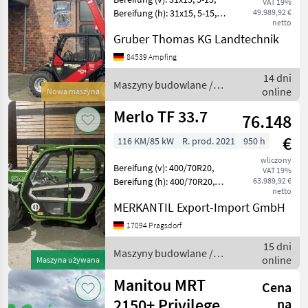
VAT 19%
Bereifung (h): 31x15, 5-15,
49.989,92 €
netto
Geschwindigkeit: 20 km/h,
Gruber Thomas KG Landtechnik
Leergewicht: 3350 kg,
Gesamtgewicht: 3350 kg,
84539 Ampfing
Arbeitsscheinwerfer 2x
14 dni
hinten, Ar
Maszyny budowlane /
online
Nowa maszyna
Thaler
Merlo TF 33.7
76.148
€
116 KM/85 kW
R. prod. 2021
950 h
wliczony
Bereifung (v): 400/70R20,
VAT 19%
Bereifung (h): 400/70R20,
63.989,92 €
netto
Geschwindigkeit: 40 km/h,
MERKANTIL Export-Import GmbH
Tragkraft: 3300 kg,
Hubhöhe: 700 cm,
17094 Pragsdorf
Druckluftanlage (1-Kreis),
15 dni
Arbeitsscheinwerf
Maszyny budowlane /
online
Maszyna używana
Merlo
Manitou MRT
Cena
2150+ Privilege
na