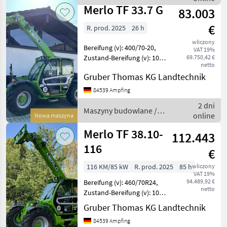
Merlo
Breite 2.2
Merlo TF 33.7 G
83.003
€
R. prod. 2025
26 h
wliczony
Bereifung (v): 400/70-20,
VAT 19%
Zustand-Bereifung (v): 100
69.750,42 €
netto
%, Tachostand: 26,
Gruber Thomas KG Landtechnik
Geschwindigkeit: 20 km/h,
Leergewicht: 6400 kg,
84539 Ampfing
Gesamtgewicht: 6400 kg,
2 dni
Motortyp: Kohle
Maszyny budowlane /
online
Nowa maszyna
Merlo
Merlo TF 38.10-
112.443
116
€
116 KM/85 kW
R. prod. 2025
85 h
wliczony
VAT 19%
94.489,92 €
Bereifung (v): 460/70R24,
netto
Zustand-Bereifung (v): 100
%, Tachostand: 85,
Gruber Thomas KG Landtechnik
Geschwindigkeit: 40 km/h,
84539 Ampfing
Leergewicht: 8300 kg,