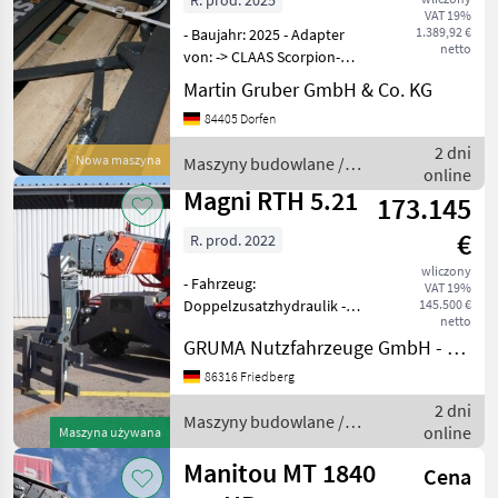
R. prod. 2025
VAT 19%
Aufnahme
1.389,92 €
- Baujahr: 2025 - Adapter
netto
von: -> CLAAS Scorpion-
Aufnahme -> auf EURO-
Martin Gruber GmbH & Co. KG
Aufnahme Sofort
84405 Dorfen
verfügbar! Irrtümer,
Druckfehler und
2 dni
Nowa maszyna
Maszyny budowlane /
Preisänderungen
online
Baas
vorbehalten. Maszyny bu
Magni RTH 5.21
173.145
€
R. prod. 2022
wliczony
- Fahrzeug:
VAT 19%
Doppelzusatzhydraulik -
145.500 €
netto
Mast:
GRUMA Nutzfahrzeuge GmbH - Staplertechnik
Einfachzusatzhydraulik -
Gabelträger - Gabelzinken
86316 Friedberg
MAGNI Gabelträger FEM
2 dni
Aufnahme - Vollkabine,
Maszyny budowlane /
online
Maszyna używana
Türe links geteilt - Heizun
Magni
Manitou MT 1840
Cena