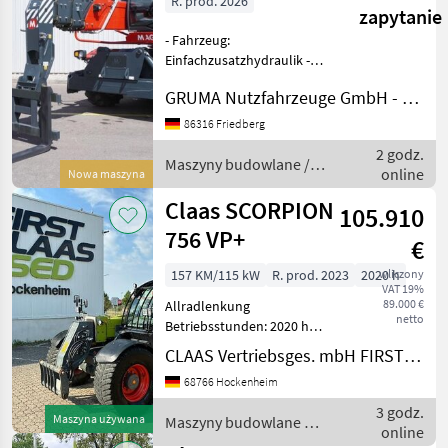
R. prod. 2026
zapytanie
- Fahrzeug:
Einfachzusatzhydraulik -
Mast:
GRUMA Nutzfahrzeuge GmbH - Staplertechnik
Einfachzusatzhydraulik -
Gabelträger - Gabelzinken
86316 Friedberg
Q-Fit-I, Magni Aufnahme -
2 godz.
Vollkabine, Türe links
Maszyny budowlane /
online
Nowa maszyna
geteilt - Bauhöhe durc
Magni
Claas SCORPION
105.910
756 VP+
€
157 KM/115 kW
R. prod. 2023
2020 h
wliczony
VAT 19%
89.000 €
Allradlenkung
netto
Betriebsstunden: 2020 h
Bordcomputer
CLAAS Vertriebsges. mbH FIRST CLAAS USED Center Hockenheim
Druckluftbremse
68766 Hockenheim
Freisprecheinrichtung
Gesamtgewicht: 10700 kg
3 godz.
Maszyna używana
Maszyny budowlane /
Größe Frontbereifung:
online
Claas
500/70 R24 Größe