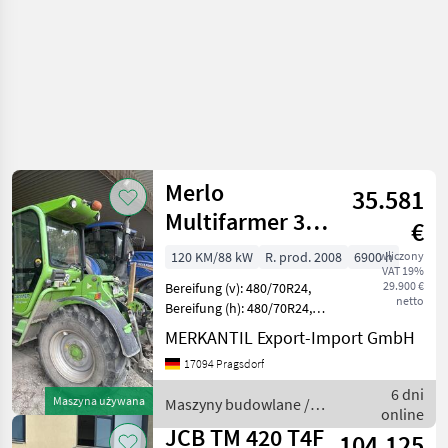
Merlo
35.581
Multifarmer 30.9
€
TOP
120 KM/88 kW
R. prod. 2008
6900 h
wliczony
VAT 19%
29.900 €
Bereifung (v): 480/70R24,
netto
Bereifung (h): 480/70R24,
Geschwindigkeit: 40 km/h,
MERKANTIL Export-Import GmbH
Tragkraft: 3000 kg,
17094 Pragsdorf
Hubhöhe: 900 cm,
Druckluftanlage (1-Kreis),
6 dni
Maszyna używana
Maszyny budowlane /
Arbeitsscheinwerf
online
Merlo
JCB TM 420 T4F
104.125