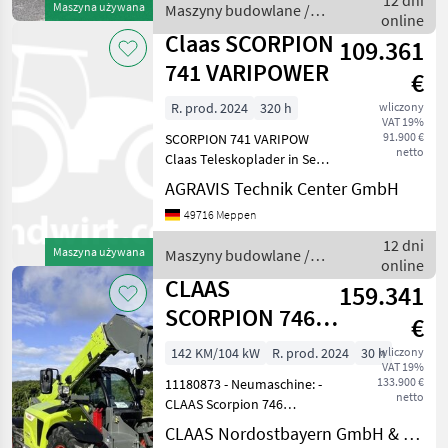
12 dni
Maszyna używana
Maszyny budowlane /
online
Claas
Claas SCORPION
109.361
741 VARIPOWER
€
R. prod. 2024
320 h
wliczony
VAT 19%
91.900 €
SCORPION 741 VARIPOW
netto
Claas Teleskoplader in Serie
LT_B04 CLAAS
AGRAVIS Technik Center GmbH
Werkzeugträger,
49716 Meppen
hydraulisch, inkl.
Hebebolzen LT_B06
12 dni
Maszyna używana
Maszyny budowlane /
Schwenkwinkel 150° / 152°
online
Claas
LT_B10 Teleskoparmführu
CLAAS
159.341
SCORPION 746
€
VARIPOWER ST5
142 KM/104 kW
R. prod. 2024
30 h
wliczony
VAT 19%
133.900 €
11180873 - Neumaschine: -
netto
CLAAS Scorpion 746
VariPower- Baujahr: 2024
CLAAS Nordostbayern GmbH & Co. KG, Altenstadt
Technikjahr: 2024 -