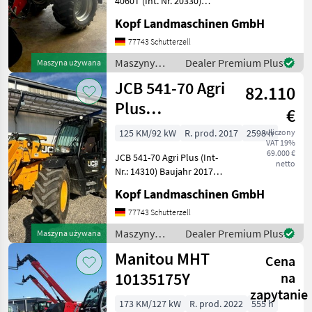
4060T (Int. Nr. 20330)
Weidemann Schauffellader
Kopf Landmaschinen GmbH
Kramer
78
Baujahr 2025 Erstzulassung
2026 30 km/h 56, 4
77743 Schutterzell
Manitou
61
Betriebsstunden Motor:
Maszyny
Dealer Premium Plus
Maszyna używana
Kohler KDI2504 55, 4kW S5
budowlane /
JCB 541-70 Agri
Merlo
52
82.110
Weidemann
Plus
€
Magni
27
Teleskoplader
125 KM/92 kW
R. prod. 2017
2598 h
wliczony
Pokaż
VAT 19%
69.000 €
JCB 541-70 Agri Plus (Int-
wszystkie
netto
Nr.: 14310) Baujahr 2017
27
2598 Betriebsstunden
Kopf Landmaschinen GmbH
MARKETPLACE
Servo Einhebelbedienung,
ROPS/FOPS Kabine,
77743 Schutterzell
Oferty
Ogłoszenia
Komfortsitz, Q-Fit
Marketplace
Maszyny
Dealer Premium Plus
Maszyna używana
dealerów
drobne
Schnellwechsler, LED
budowlane /
Manitou MHT
Arbeitssc
Cena
JCB
10135175Y
na
zapytanie
173 KM/127 kW
R. prod. 2022
555 h