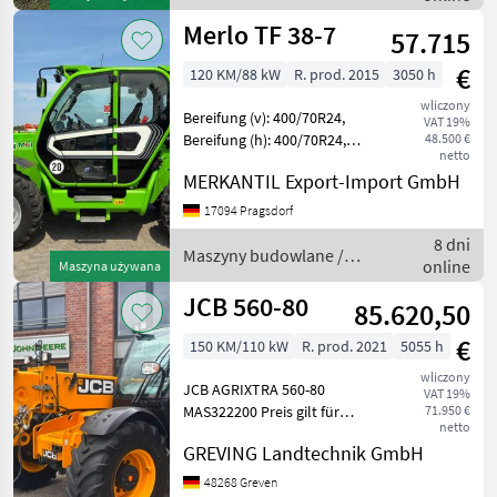
Hydraulische S
Kramer
Merlo TF 38-7
57.715
€
120 KM/88 kW
R. prod. 2015
3050 h
wliczony
Bereifung (v): 400/70R24,
VAT 19%
Bereifung (h): 400/70R24,
48.500 €
netto
Geschwindigkeit: 20 km/h,
MERKANTIL Export-Import GmbH
Tragkraft: 3800 kg,
Hubhöhe: 700 cm,
17094 Pragsdorf
Arbeitsscheinwerfer 2x
8 dni
hinten, Arbeitsschein
Maszyny budowlane /
online
Maszyna używana
Merlo
JCB 560-80
85.620,50
€
150 KM/110 kW
R. prod. 2021
5055 h
wliczony
JCB AGRIXTRA 560-80
VAT 19%
MAS322200 Preis gilt für
71.950 €
netto
vorhandenen Zustand.
GREVING Landtechnik GmbH
Angebot freibleibend.
Irrtümer, Änderungen und
48268 Greven