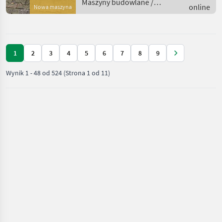
Maszyny budowlane /
online
Nowa maszyna
Kramer
1
2
3
4
5
6
7
8
9
Wynik
1
-
48
od
524
(Strona 1 od 11)