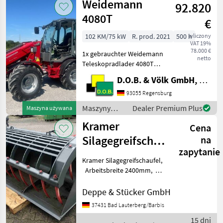
Weidemann
92.820
4080T
€
102 KM/75 kW
R. prod. 2021
500 h
wliczony
VAT 19%
78.000 €
1x gebrauchter Weidemann
netto
Teleskopradlader 4080T
Tüv-Einzelabnahme:
D.O.B. & Völk GmbH, Filiale Regensburg
Einzelbetriebserlaubnis <
25 km/h hydr. Anbausatz:
93055 Regensburg
Rücklaufleitung drucklos
Maszyny
Dealer Premium Plus
Maszyna używana
hinten Hydraulik
budowlane /
Kramer
Cena
Weidemann
Silagegreifschaufel
na
zapytanie
2400mm
Kramer Silagegreifschaufel,
Arbeitsbreite 2400mm,
1900ltr. Volumen, 960kg
Eigengewicht, Oberzange
Deppe & Stücker GmbH
mit geschmiedeten Zinken,
37431 Bad Lauterberg/Barbis
Aussteifung innen,
15 dni
Aufnahme für Kra