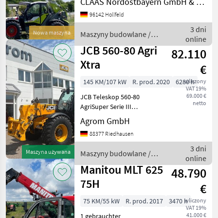
CLAAS Nordostbayern GmbH & Co. KG, Hollfeld
Technikjahr: 2026 -
96142 Hollfeld
Betriebsstunden: ca. 5 h -
Teleskoplader mit 8, 79m
3 dni
Nowa maszyna
Maszyny budowlane /
Aushubhöhe und 6.000k
online
Claas
JCB 560-80 Agri
82.110
Xtra
€
145 KM/107 kW
R. prod. 2020
6280 h
wliczony
VAT 19%
69.000 €
JCB Teleskop 560-80
netto
AgriSuper Serie III
108KW/145PS, EU Stufe IV
Agrom GmbH
(T4f), T1A, JCB EcoMAX
88377 Riedhausen
Motor der Abgasstufe IV mit
AdBlue ohne DPF; 6-Gang
3 dni
Maszyna używana
Maszyny budowlane /
Powershiftgetriebe; 40km/
online
JCB
Manitou MLT 625
48.790
75H
€
75 KM/55 kW
R. prod. 2017
3470 h
wliczony
VAT 19%
41.000 €
1 gebrauchter