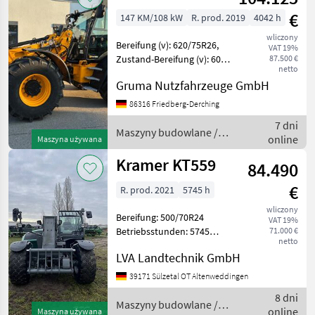
€
147 KM/108 kW
R. prod. 2019
4042 h
wliczony
Bereifung (v): 620/75R26,
VAT 19%
Zustand-Bereifung (v): 60
87.500 €
netto
%, Bereifung (h): 620/75R26,
Gruma Nutzfahrzeuge GmbH
Zustand-Bereifung (h): 40
%, Geschwindigkeit: 40
86316 Friedberg-Derching
km/h, Erstzulassung:
7 dni
24.05.201
Maszyny budowlane /
online
Maszyna używana
JCB
Kramer KT559
84.490
€
R. prod. 2021
5745 h
wliczony
Bereifung: 500/70R24
VAT 19%
Betriebsstunden: 5745
71.000 €
netto
Geschwindigkeit: 40
LVA Landtechnik GmbH
Hubhöhe: 9 Hubkraft: 5.5
Klimaanlage: Klimaanlage
39171 Sülzetal OT Altenweddingen
Lenkung: 4 rad
8 dni
Betriebsstunden: 5745
Maszyny budowlane /
online
Maszyna używana