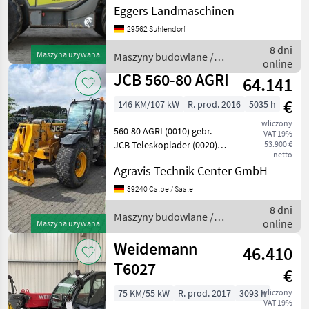
Hydraulikanschluss Front
Eggers Landmaschinen
am Werkzeugträger,
29562 Suhlendorf
doppeltwirkend / 30 km/h -
VARIPOWER / Bereifung
8 dni
Maszyna używana
Maszyny budowlane /
500/70 R24 / Abdeck
online
Claas
JCB 560-80 AGRI
64.141
€
146 KM/107 kW
R. prod. 2016
5035 h
wliczony
560-80 AGRI (0010) gebr.
VAT 19%
JCB Teleskoplader (0020)
53.900 €
netto
Bereifung: 480/80 R26
Agravis Technik Center GmbH
(0030) Servo
Einhebelbedien. inkl.
39240 Calbe / Saale
Zusatzhydr. (0040)
8 dni
ROPS/FOPS-Kabine inkl.
Maszyny budowlane /
online
Maszyna używana
Heizung (0050) K
JCB
Weidemann
46.410
T6027
€
75 KM/55 kW
R. prod. 2017
3093 h
wliczony
VAT 19%