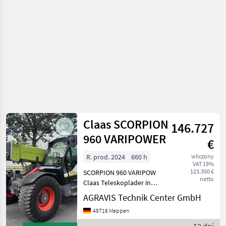
Claas SCORPION
146.727
960 VARIPOWER
€
R. prod. 2024
660 h
wliczony
VAT 19%
123.300 €
SCORPION 960 VARIPOW
netto
Claas Teleskoplader in
Serienausstattung Maszyny
AGRAVIS Technik Center GmbH
budowlane Ładowarki
49716 Meppen
teleskopowe