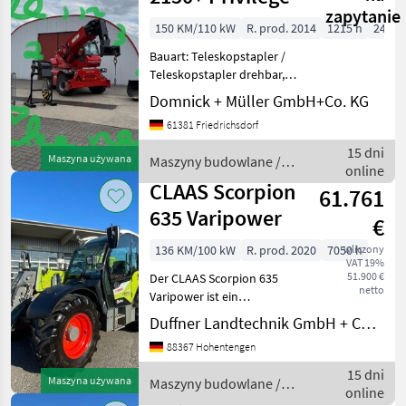
zapytanie
150 KM/110 kW
R. prod. 2014
1215 h
2425 
Bauart: Teleskopstapler /
Teleskopstapler drehbar,
Tragkraft: 5000kg, Hubhöhe:
Domnick + Müller GmbH+Co. KG
20600mm, Bauhöhe:
61381 Friedrichsdorf
3050mm, Gabellänge:
1200mm, Bereifung vorne:
15 dni
Maszyna używana
Maszyny budowlane /
Luft Einfach 80 - 100%
online
Manitou
CLAAS Scorpion
61.761
635 Varipower
€
136 KM/100 kW
R. prod. 2020
7050 h
wliczony
VAT 19%
51.900 €
Der CLAAS Scorpion 635
netto
Varipower ist ein
leistungsstarker
Duffner Landtechnik GmbH + Co KG
Teleskoplader aus dem
88367 Hohentengen
Jahr 2020, der mit 7050
Betriebsstunden bereits
15 dni
Maszyna używana
Maszyny budowlane /
seine Zuverlässigkeit unter
online
Claas
Beweis ge