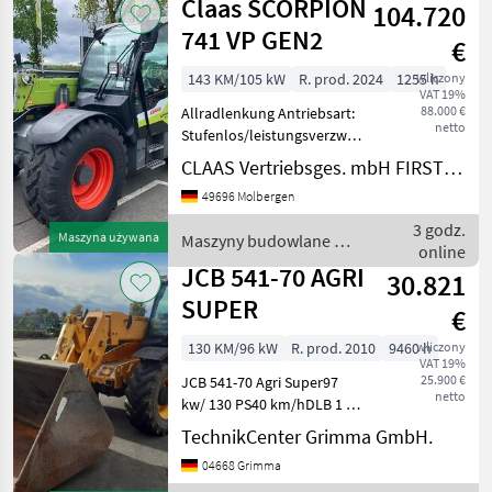
Claas SCORPION
104.720
Heckbereifung
741 VP GEN2
€
143 KM/105 kW
R. prod. 2024
1255 h
wliczony
VAT 19%
88.000 €
Allradlenkung Antriebsart:
netto
Stufenlos/leistungsverzweigt
Betriebsstunden: 1255 h
CLAAS Vertriebsges. mbH FIRST CLAAS USED Center Molbergen
Bordcomputer Größe
49696 Molbergen
Frontbereifung: 500/70 R 24
Größe Heckbereifung:
3 godz.
Maszyna używana
Maszyny budowlane /
500/70 R 24 Handg
online
Claas
JCB 541-70 AGRI
30.821
SUPER
€
130 KM/96 kW
R. prod. 2010
9460 h
wliczony
VAT 19%
25.900 €
JCB 541-70 Agri Super97
netto
kw/ 130 PS40 km/hDLB 1 +
2AHK460/70R24
TechnikCenter Grimma GmbH.
INDKamera7, 00 m/ 4, 1 to
04668 Grimma
Urządzenie zaczepowe,