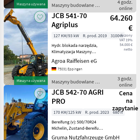
Pneumatyka (sprężone
4 godz.
Maszyna używana
Maszyny budowlane /
powietrze) Maszyny
online
JCB
budowlane Ładowar
JCB 541-70
64.260
Agriplus
€
127 KM/93 kW
R. prod. 2019
3100 h
wliczony
VAT 19%
54.000 €
Hydr. blokada narzędzia,
netto
Klimatyzacja Maszyny
budowlane Ładowarki
Agroa Raiffeisen eG
teleskopowe
75031 Eppingen
3 godz.
Maszyna używana
Maszyny budowlane /
online
JCB
JCB 542-70 AGRI
Cena
PRO
na
zapytanie
170 KM/125 kW
R. prod. 2023
680 h
Bereifung (v): 500/70R24
Michelin, Zustand-Bereifung
(v): 100 %, Bereifung (h):
Gruma Nutzfahrzeuge GmbH