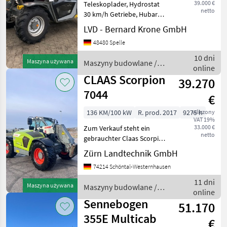
39.000 €
Teleskoplader, Hydrostat
netto
30 km/h Getriebe, Hubarm:
6, 0 m Hubkraft: 2, 70 t,
LVD - Bernard Krone GmbH
Allrad, 4-Rad-Lenkung,
48480 Spelle
Kabine, Aufnahme: Kramer,
hydr. Geräteverriegelung, 3.
10 dni
Maszyna używana
Maszyny budowlane /
Steuerkreis,
online
Weidemann
CLAAS Scorpion
39.270
7044
€
136 KM/100 kW
R. prod. 2017
9275 h
wliczony
VAT 19%
33.000 €
Zum Verkauf steht ein
netto
gebrauchter Claas Scorpion
Teleskoplader 7040 Baujahr
Zürn Landtechnik GmbH
2017 mit 9275
74214 Schöntal-Westernhausen
Betriebsstunden. - 4, 1L 4
Zylindermotor mit 136PS
11 dni
Maszyna używana
Maszyny budowlane /
von Deutz - Maximale Hu
online
Claas
Sennebogen
51.170
355E Multicab
€