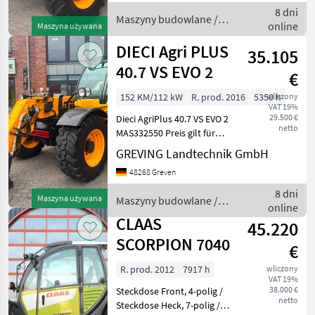
Zwischenverkauf
8 dni
vorbehalten. Alle Angaben
Maszyny budowlane /
online
Maszyna używana
ohne Gewä
JCB
DIECI Agri PLUS
35.105
40.7 VS EVO 2
€
152 KM/112 kW
R. prod. 2016
5350 h
wliczony
VAT 19%
29.500 €
Dieci AgriPlus 40.7 VS EVO 2
netto
MAS332550 Preis gilt für
vorhandenen Zustand.
GREVING Landtechnik GmbH
Angebot freibleibend.
48268 Greven
Irrtümer , Änderungen und
Zwischenverkauf
8 dni
Maszyna używana
Maszyny budowlane /
vorbehalten. Alle Angabe
online
Dieci
CLAAS
45.220
SCORPION 7040
€
R. prod. 2012
7917 h
wliczony
VAT 19%
38.000 €
Steckdose Front, 4-polig /
netto
Steckdose Heck, 7-polig /