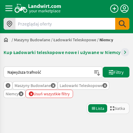
Przeglądaj oferty
/
Maszyny Budowlane
/
Ładowarki Teleskopowe
/
Niemcy
Kup Ładowarki teleskopowe nowe i używane w Niemcy
Tak sortuje się na Landwirt.com
Filtry
x
x
x
Maszyny Budowlane
Ladowarki Teleskopowe
x
x
Niemcy
Usuń wszystkie filtry
Lista
Siatka