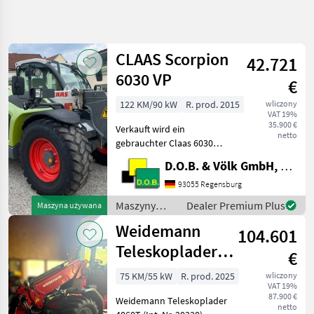
Uściślij
wyszukiwanie
CLAAS Scorpion
42.721
Kategoria
Kraj
Filtry
3
1
6030 VP
€
Pokaż
122 KM/90 kW
R. prod. 2015
wliczony
AKTUALNA
Zresetuj
524
VAT 19%
ŚCIEŻKA
35.900 €
wyników
Verkauft wird ein
netto
technika
gebrauchter Claas 6030
budowlana
Varipower Teleskoplader -
D.O.B. & Völk GmbH, Filiale Regensburg
Maszyny
Kramer
Budowlane
Schnellwechselplatte
93055 Regensburg
hydraulisch - Handgas mit
Ladowarki
Maszyny
Dealer Premium Plus
Maszyna używana
Teleskopowe
Langsamfahreinrichtung -
budowlane /
Weidemann
Motorvorwärmung ü
104.601
Claas
WYBIERZ
Teleskoplader
KATEGORIĘ
€
4060T
Claas
97
75 KM/55 kW
R. prod. 2025
wliczony
VAT 19%
87.900 €
Weidemann Teleskoplader
JCB
95
netto