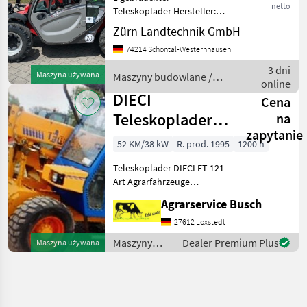
netto
Teleskoplader Hersteller:
Manitou Modell: MLT625
Zürn Landtechnik GmbH
75H Baujahr: 2017
74214 Schöntal-Westernhausen
Betriebsstunden: 3500 h
Seriennummer: 978456
3 dni
Maszyna używana
Maszyny budowlane /
Erfassungsnummer: 167013
online
Manitou
Hubhöhe: 6 Met
DIECI
Cena
Teleskoplader
na
zapytanie
ET121 mit
52 KM/38 kW
R. prod. 1995
1200 h
Schaufel
Teleskoplader DIECI ET 121
Palletten
Art Agrarfahrzeuge
Beschreibung DECI
Agrarservice Busch
Teleskoplader mit
Mastverlängerung Baujahr
27612 Loxstedt
1995 Fahrzeug-Ident Nr 121
Maszyny
Dealer Premium Plus
Maszyna używana
121 185 laut Gutachten
budowlane /
Verkauf
Dieci