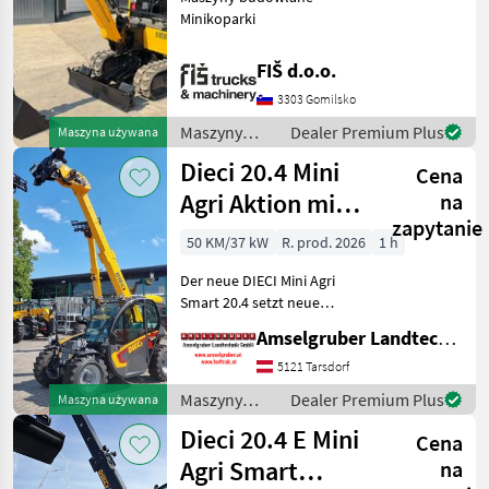
Minikoparki
FIŠ d.o.o.
3303 Gomilsko
Maszyny
Dealer Premium Plus
Maszyna używana
budowlane /
Dieci 20.4 Mini
Cena
JCB
Agri Aktion mit
na
zapytanie
Österreichpaket
50 KM/37 kW
R. prod. 2026
1 h
Der neue DIECI Mini Agri
Smart 20.4 setzt neue
Maßstäbe auf dem Mini-
Amselgruber Landtechnik GmbH
Teleskopladermarkt. Stufe
5 Motor - -Größte Kabine
5121 Tarsdorf
(Baugleich vom Modell 26.6
Maszyny
Dealer Premium Plus
Maszyna używana
Mini Agri) -50
budowlane /
Dieci 20.4 E Mini
Cena
Dieci
Agri Smart
na