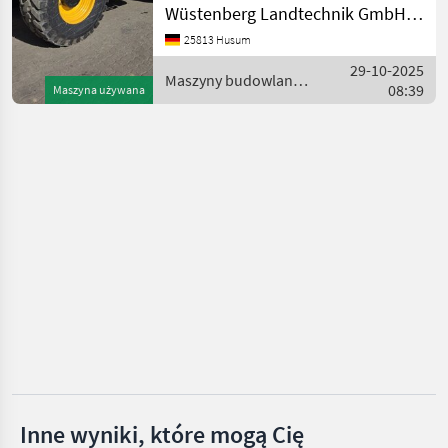
Wüstenberg Landtechnik GmbH & Co. KG
Betriebsstunden ca. 3.500
Grosse Inspektion
MARKETPLACE
25813 Husum
durchgeführt bei 3.445
29-10-2025
Oferty
Stunden Serie III mit neuer
Ogłoszenia
Maszyny budowlane /
Marketplace
08:39
Maszyna używana
dealerów
drobne
JCB
Inne wyniki, które mogą Cię