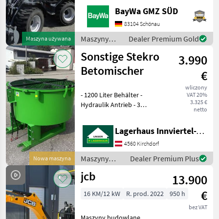
ARBEITSSCHEINWERFER
BayWa GMZ SÜD
VORNE1X
HECKGEWICHTSPLATTE 62
83104 Schönau
KG1X
Maszyny
Dealer Premium Gold
Maszyna używana
HYDRAULIKKREISLAUF
budowlane /
Sonstige Stekro
DPPPEL31X15.50-15
3.990
Sonstige
SKIDDATENBESCHEINIGUNG
Betomischer
€
BRD 20 KMDRUCKFREIER
wliczony
- 1200 Liter Behälter -
VAT 20%
3.325 €
Hydraulik Antrieb - 3
netto
Punktanbau -
Stapleraufnahme -
Lagerhaus Innviertel-Traunviertel-Urfahr eGen, Kirchdorf
Auslaufschieber hinten und
rechts - Auslaufrutsche -
4560 Kirchdorf
Sackaufreißer
Maszyny
Dealer Premium Plus
Nowa maszyna
budowlane /
jcb
13.900
Sonstige
€
16 KM/12 kW
R. prod. 2022
950 h
bez VAT
Maszyny budowlane