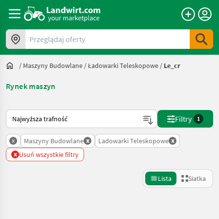
Przeglądaj oferty
/
Maszyny Budowlane
/
Ładowarki Teleskopowe
/
Le_cr
Rynek maszyn
Tak sortuje się na Landwirt.com
Filtry
1
x
x
x
Maszyny Budowlane
Ladowarki Teleskopowe
x
Usuń wszystkie filtry
Lista
Siatka