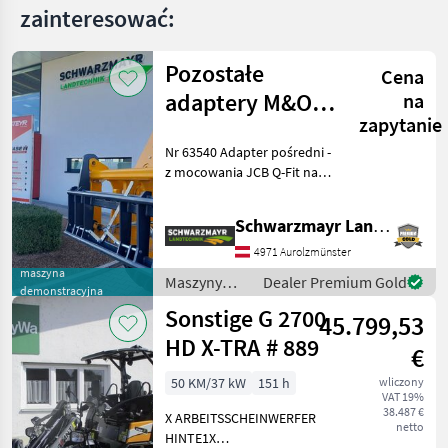
zainteresować:
Pozostałe
Cena
adaptery M&O
na
zapytanie
JCB Q – pasujące
Nr 63540 Adapter pośredni -
do EURO
z mocowania JCB Q-Fit na
mocowanie EURO - z
centralną blokadą - o
Schwarzmayr Landtechnik GmbH - Aurolzmünster
nośności 3, 0 tony Używany
(VFG) Zespół sprzedaży
4971 Aurolzmünster
firmy Schwarzma
maszyna
Maszyny
Dealer Premium Gold
demonstracyjna
budowlane /
Sonstige G 2700
45.799,53
Sonstige
HD X-TRA # 889
€
50 KM/37 kW
151 h
wliczony
VAT 19%
38.487 €
X ARBEITSSCHEINWERFER
netto
HINTE1X