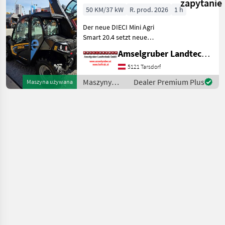
zapytanie
ELEKTRO
50 KM/37 kW
R. prod. 2026
1 h
Teleskoplader
Der neue DIECI Mini Agri
TOP
Smart 20.4 setzt neue
Maßstäbe auf dem Mini-
Amselgruber Landtechnik GmbH
Teleskopladermarkt. 100 %
Elektro! -Größte Kabine
5121 Tarsdorf
(Baugleich vom Modell 26.6
Maszyny
Dealer Premium Plus
Maszyna używana
Mini Agri) -Echt
budowlane /
Dieci