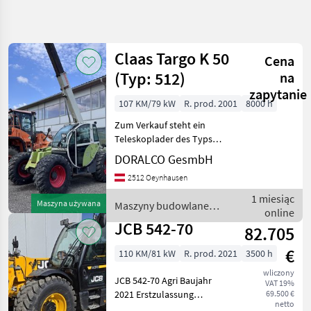
Uściślij
wyszukiwanie
Claas Targo K 50
Cena
Kategoria
Kraj
Filtry
3
(Typ: 512)
na
zapytanie
107 KM/79 kW
R. prod. 2001
8000 h
Pokaż 2
AKTUALNA
Zresetuj
ŚCIEŻKA
wyników
Zum Verkauf steht ein
technika
Teleskoplader des Typs
budowlana
Claas Targo K 50 aus dem
DORALCO GesmbH
Baujahr 2001. Die Maschine
Maszyny
2512 Oeynhausen
Budowlane
wurde von Caterpillar (UK)
Ltd. gefertigt und basiert
Ladowarki
1 miesiąc
Maszyna używana
Maszyny budowlane /
Teleskopowe
auf bewährter
online
Claas
JCB 542-70
82.705
WYBIERZ
KATEGORIĘ
€
110 KM/81 kW
R. prod. 2021
3500 h
Claas
1
wliczony
JCB 542-70 Agri Baujahr
VAT 19%
2021 Erstzulassung
69.500 €
JCB
1
netto
17.02.2022 TÜV bis 07/2026