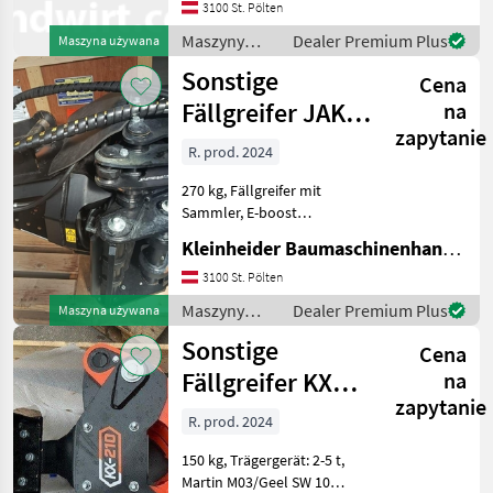
3100 St. Pölten
Maszyny
Dealer Premium Plus
Maszyna używana
budowlane /
Sonstige
Cena
Sonstige
Fällgreifer JAK
na
zapytanie
250 R LP G4
R. prod. 2024
270 kg, Fällgreifer mit
Sammler, E-boost
Eilgangventil, Martin
Kleinheider Baumaschinenhandel GmbH.
Adaper, Schlauchpaket,
passend für 7-12 t Bagger
3100 St. Pölten
Maszyny budowlane
Maszyny
Dealer Premium Plus
Maszyna używana
Koparka - osprzęt
budowlane /
Sonstige
Cena
Sonstige
Fällgreifer KX
na
zapytanie
210
R. prod. 2024
150 kg, Trägergerät: 2-5 t,
Martin M03/Geel SW 10