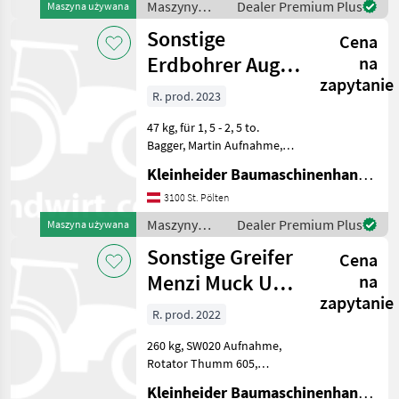
Maszyny
Dealer Premium Plus
Maszyna używana
budowlane /
Sonstige
Cena
Sonstige
Erdbohrer Auger
na
zapytanie
Torque X 2500
R. prod. 2023
47 kg, für 1, 5 - 2, 5 to.
Bagger, Martin Aufnahme,
Möglichkeit Umbau für
Kleinheider Baumaschinenhandel GmbH.
Holzspalter, 1 Bohrer
Maszyny budowlane
3100 St. Pölten
Koparka - osprzęt
Maszyny
Dealer Premium Plus
Maszyna używana
budowlane /
Sonstige Greifer
Cena
Sonstige
Menzi Muck UG
na
zapytanie
05 mit
R. prod. 2022
Schneidkante
260 kg, SW020 Aufnahme,
M10
Rotator Thumm 605,
Schlauchpaket,
Kleinheider Baumaschinenhandel GmbH.
Unterschraubwendemesser