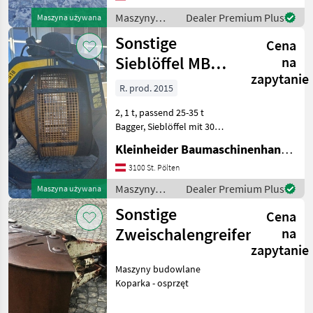
Koparka - osprzęt
Maszyny
Dealer Premium Plus
Maszyna używana
budowlane /
Sonstige
Cena
Sonstige
Sieblöffel MB
na
zapytanie
S18-S2
R. prod. 2015
2, 1 t, passend 25-35 t
Bagger, Sieblöffel mit 30
und 50 mm Siebeinsatz,
Kleinheider Baumaschinenhandel GmbH.
absolut neuwertig Maszyny
budowlane Koparka -
3100 St. Pölten
osprzęt
Maszyny
Dealer Premium Plus
Maszyna używana
budowlane /
Sonstige
Cena
Sonstige
Zweischalengreifer
na
zapytanie
Maszyny budowlane
Koparka - osprzęt