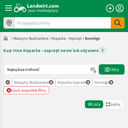
Przeglądaj oferty
/
Maszyny Budowlane
/
Koparka - Osprzęt
/
Sonstige
Kup Inne Koparka - osprzęt nowe lub używane
Tak sortuje się na Landwirt.com
Filtry
x
x
x
x
Maszyny Budowlane
Koparka Osprzet
Sonstige
x
Usuń wszystkie filtry
Lista
Siatka