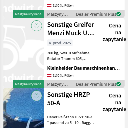
Maszyny budowlane
3100 St. Pölten
Koparka - osprzęt
Maszyny
Dealer Premium Plus
Maszyna używana
budowlane /
Sonstige Greifer
Cena
Sonstige
Menzi Muck UG
na
zapytanie
05 M10
R. prod. 2025
260 kg, SW010 Aufnahme,
Rotator Thumm 605,
Version abnehmbare Zähne
Kleinheider Baumaschinenhandel GmbH.
Maszyny budowlane
Koparka - osprzęt
3100 St. Pölten
Maszyny
Dealer Premium Plus
Maszyna używana
budowlane /
Sonstige HRZP
Cena
Sonstige
50-A
na
zapytanie
Häner Reißzahn HRZP 50-A
* passend zu 5 - 10 t Bagger