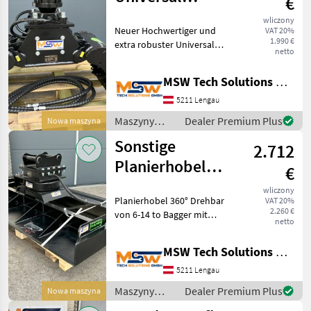
€
Greifer,
wliczony
Neuer Hochwertiger und
VAT 20%
Sortiergreifer 1-
1.990 €
extra robuster Universal
3 to Bagger
netto
Greifer, Sortiergreifer mit
Fixanbaurotator für 1 - 3 to
MSW Tech Solutions GmbH
Bagger, 360° Drehbar,
Öffnungsweite 770mm,
5211 Lengau
Schalenbreite 35
Maszyny
Dealer Premium Plus
Nowa maszyna
budowlane /
Sonstige
2.712
Sonstige
Planierhobel
€
360° Drehbar
wliczony
Planierhobel 360° Drehbar
VAT 20%
von 6-14 to
2.260 €
von 6-14 to Bagger mit
Bagger
netto
einer breite von 220cm,
andere breiten auf Anfrage
MSW Tech Solutions GmbH
Steigern Sie die Effizienz
Ihres Minibaggers mit
5211 Lengau
unserem vielsei
Maszyny
Dealer Premium Plus
Nowa maszyna
budowlane /