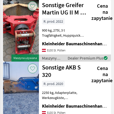
budowlane /
Sonstige Greifer
Cena
Sonstige
Martin UG II M 15
na
zapytanie
Huppiquick
R. prod. 2022
900 kg, 275l, 3 t
Tragfähigkeit, Huppiquick
Platte Maszyny budowlane
Kleinheider Baumaschinenhandel GmbH.
Koparka - osprzęt
3100 St. Pölten
Maszyny
Dealer Premium Plus
Maszyna używana
budowlane /
Sonstige AKB S
Cena
Sonstige
320
na
zapytanie
R. prod. 2020
2250 kg, Adapterplatte,
Werkzeugkiste,
Baggerklasse 25-40 t,
Kleinheider Baumaschinenhandel GmbH.
komplett überholt in
2.2024 Maszyny budowlane
3100 St. Pölten