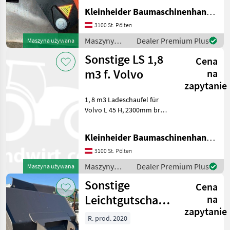
Adapter, ohne Schläuche,
Kleinheider Baumaschinenhandel GmbH.
Schnittdurchmesser max
210 mm, max. zulässiger
3100 St. Pölten
Druck 300 bar Maszyny
Maszyny
Dealer Premium Plus
Maszyna używana
budowlane Koparka -
budowlane /
Sonstige LS 1,8
Cena
Sonstige
m3 f. Volvo
na
zapytanie
1, 8 m3 Ladeschaufel für
Volvo L 45 H, 2300mm breit
Maszyny budowlane
Koparka - osprzęt
Kleinheider Baumaschinenhandel GmbH.
3100 St. Pölten
Maszyny
Dealer Premium Plus
Maszyna używana
budowlane /
Sonstige
Cena
Sonstige
Leichtgutschaufel
na
zapytanie
Reschke
R. prod. 2020