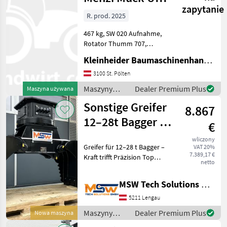
zapytanie
08 M10
R. prod. 2025
467 kg, SW 020 Aufnahme,
Rotator Thumm 707,
Version mit geschraubten
Kleinheider Baumaschinenhandel GmbH.
Zähnen Maszyny
budowlane Koparka -
3100 St. Pölten
osprzęt
Maszyny
Dealer Premium Plus
Maszyna używana
budowlane /
Sonstige Greifer
8.867
Sonstige
12–28t Bagger in
€
3 abgestuften
wliczony
Greifer für 12–28 t Bagger –
VAT 20%
Größen
7.389,17 €
Kraft trifft Präzision Top
netto
Preis Leistungsverhältnis
Mehr packen. Schneller
MSW Tech Solutions GmbH
arbeiten. Weniger
Verschleiß. - Universal- &
5211 Lengau
Sortiergreife
Maszyny
Dealer Premium Plus
Nowa maszyna
budowlane /