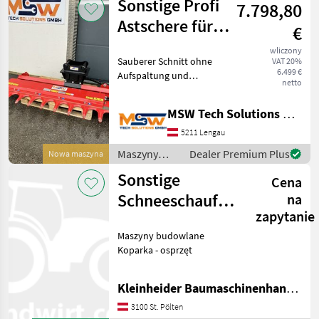
Sonstige Profi
7.798,80
Sonstige
Astschere für
€
Bagger ab 3,5 -
wliczony
Sauberer Schnitt ohne
VAT 20%
14to
6.499 €
Aufspaltung und
netto
Zerfransung. • Massive
Bauweise und für den
MSW Tech Solutions GmbH
Professionellen Einsatz
geeignet • Schnelles
5211 Lengau
Freischneiden von Straßen,
Maszyny
Dealer Premium Plus
Nowa maszyna
Wegen, Wa
budowlane /
Sonstige
Cena
Sonstige
Schneeschaufel
na
zapytanie
für Komatsu
Maszyny budowlane
WA70/WA80
Koparka - osprzęt
Kleinheider Baumaschinenhandel GmbH.
3100 St. Pölten