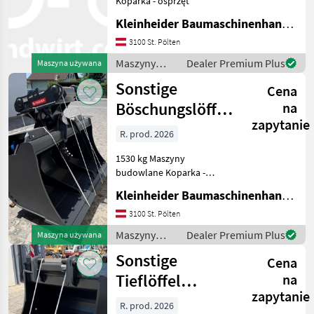
Koparka - osprzęt
BIG
Kleinheider Baumaschinenhandel GmbH.
3100 St. Pölten
Kinshofer
Maszyny
Dealer Premium Plus
Maszyna używana
Auger Torque
budowlane /
Sonstige
Cena
Sonstige
Böschungslöffel
na
A&T Anbaugeräte
zapytanie
Metalport
R. prod. 2026
Lasco
GRH26-2000
1530 kg Maszyny
Pokaż
budowlane Koparka -
wszystkie
osprzęt
38
Kleinheider Baumaschinenhandel GmbH.
3100 St. Pölten
MODEL
Maszyny
Dealer Premium Plus
Maszyna używana
budowlane /
Sonstige
Cena
Sonstige
Tieflöffel
na
180cm
Anbaulänge
zapytanie
Metalport MP26-
R. prod. 2026
Greifer