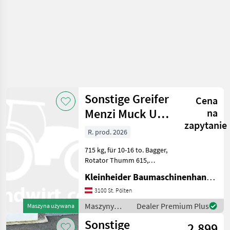
Sonstige Greifer
Cena
Menzi Muck UG
na
zapytanie
15
R. prod. 2026
715 kg, für 10-16 to. Bagger,
Rotator Thumm 615,
Zahnsystem U25 Maszyny
Kleinheider Baumaschinenhandel GmbH.
budowlane Koparka -
osprzęt
3100 St. Pölten
Maszyny
Dealer Premium Plus
Maszyna używana
budowlane /
Sonstige
2.899
Sonstige