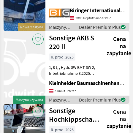
* Baujahr 2025 * Aufnahme:
50*232*292 mm * Pin
Biringer International GmbH
System Ø 50 mm *
Eigengewicht: 65 kg Typ
3800 Göpfritz an der Wild
zawieszenia: Zryw ząb M
Maszyny
Dealer Premium Plus
Nowa maszyna
budowlane /
Sonstige AKB S
Cena
Sonstige
220 II
na
zapytanie
R. prod. 2025
1, 8 t, , Hydr. SW BMT SW 2,
Inbetriebnahme 3.2025
Maszyny budowlane
Kleinheider Baumaschinenhandel GmbH.
Koparka - osprzęt
3100 St. Pölten
Maszyny
Dealer Premium Plus
Maszyna używana
budowlane /
Sonstige
Cena
Sonstige
Hochkippschaufel
na
zapytanie
HS-Z2 6 m3
R. prod. 2026