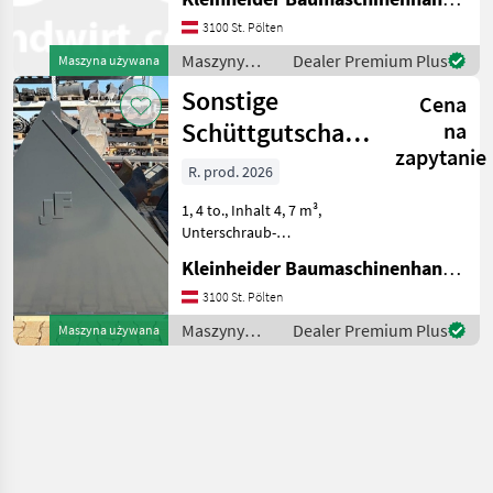
3100 St. Pölten
Maszyny
Dealer Premium Plus
Maszyna używana
budowlane /
Sonstige
Cena
Sonstige
Schüttgutschaufel
na
zapytanie
FSM-R2
R. prod. 2026
(Liebherr T 55
1, 4 to., Inhalt 4, 7 m³,
Unterschraub-
Wendemesser 3-teilig,
Kleinheider Baumaschinenhandel GmbH.
Volvo Schnellwechsler,
pasen für Liebherr T 55-7,
3100 St. Pölten
Ausführung FSM-R2
Maszyny
Dealer Premium Plus
Maszyna używana
Maszyny budowlane
budowlane /
Koparka - osprzęt
Sonstige