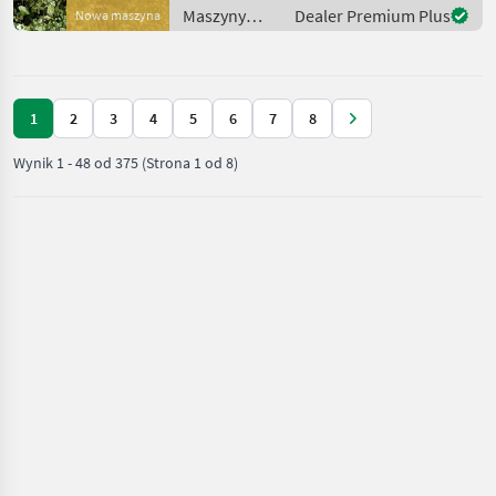
Rodungen Auch für schwer
Maszyny
Dealer Premium Plus
Nowa maszyna
erreichbare
budowlane /
Sonstige
1
2
3
4
5
6
7
8
Wynik
1
-
48
od
375
(Strona 1 od 8)