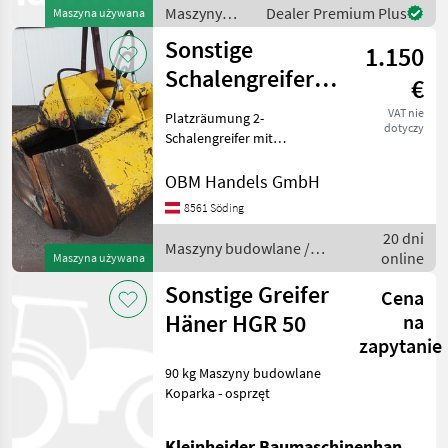
Maszyny
Dealer Premium Plus
Maszyna używana
budowlane /
Sonstige
1.150
Sonstige
Schalengreifer
€
500 Lt.
VAT nie
Platzräumung 2-
dotyczy
Schalengreifer mit
Hydraulik Installation,
Breite 100 cm
OBM Handels GmbH
Fassungsvermögen 500 Lt.
8561 Söding
guter Zustand sofort
20 dni
verfügbar 2 Stück
Maszyny budowlane /
online
vorhanden. Maszyny
Maszyna używana
Sonstige
budowlane
Sonstige Greifer
Cena
Häner HGR 50
na
zapytanie
90 kg Maszyny budowlane
Koparka - osprzęt
Kleinheider Baumaschinenhandel GmbH.