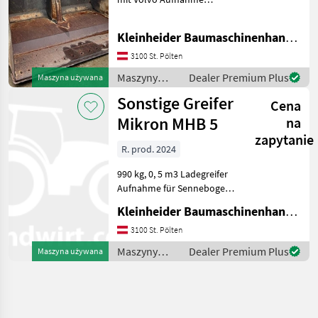
Maszyny budowlane
Koparka - osprzęt
Kleinheider Baumaschinenhandel GmbH.
3100 St. Pölten
Maszyny
Dealer Premium Plus
Maszyna używana
budowlane /
Sonstige Greifer
Cena
Sonstige
Mikron MHB 5
na
zapytanie
R. prod. 2024
990 kg, 0, 5 m3 Ladegreifer
Aufnahme für Sennebogen
818/821, Ersatzzylinder
Kleinheider Baumaschinenhandel GmbH.
Maszyny budowlane
Koparka - osprzęt
3100 St. Pölten
Maszyny
Dealer Premium Plus
Maszyna używana
budowlane /
Sonstige