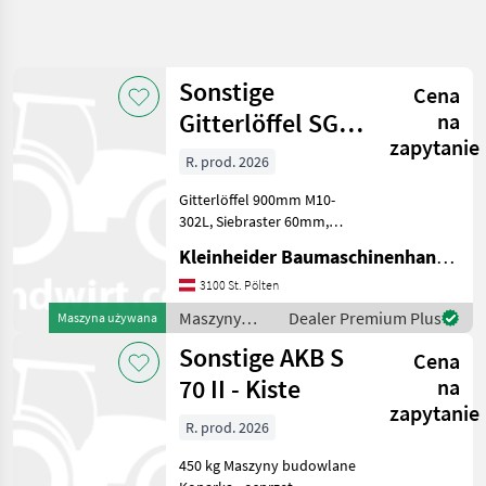
Uściślij
wyszukiwanie
Sonstige
Cena
Kategoria
Kraj
Filtry
4
Gitterlöffel SGL
na
zapytanie
0900 H10080
Pokaż
R. prod. 2026
AKTUALNA
Zresetuj
375
ŚCIEŻKA
wyników
Gitterlöffel 900mm M10-
technika
302L, Siebraster 60mm,
budowlana
Trägergerät 7-11 to
Kleinheider Baumaschinenhandel GmbH.
Maszyny
Maszyny budowlane
Budowlane
Koparka - osprzęt
3100 St. Pölten
Koparka
Maszyny
Dealer Premium Plus
Maszyna używana
Osprzet
budowlane /
Sonstige AKB S
Sonstige
Cena
Sonstige
70 II - Kiste
na
WYBIERZ
zapytanie
KATEGORIĘ
R. prod. 2026
Sonstige
450 kg Maszyny budowlane