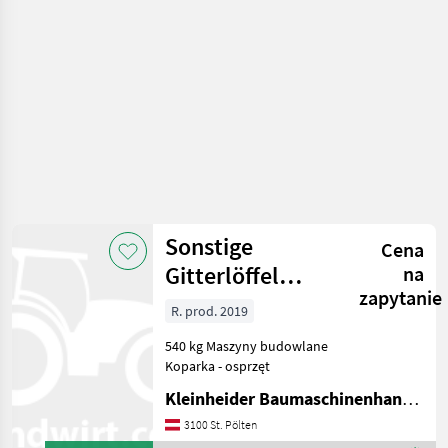
Sonstige
Sonstige
Cena
Gitterlöffel
na
zapytanie
Martin SGL 1100
R. prod. 2019
540 kg Maszyny budowlane
Koparka - osprzęt
Kleinheider Baumaschinenhandel GmbH.
3100 St. Pölten