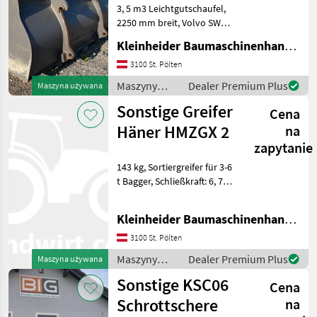
3, 5 m3 Leichtgutschaufel,
2250 mm breit, Volvo SW
Aufnahme, passen für
Kleinheider Baumaschinenhandel GmbH.
Volvo L 45/50 oder Lieberr L
514,
3100 St. Pölten
Unterschraubwendemesser
Maszyny
Dealer Premium Plus
Maszyna używana
Maszyny budowlane
budowlane /
Sonstige Greifer
Koparka - osprzęt
Cena
Sonstige
Häner HMZGX 2
na
zapytanie
143 kg, Sortiergreifer für 3-6
t Bagger, Schließkraft: 6, 75
kN , Martin SW 020 adapter
Maszyny budowlane
Kleinheider Baumaschinenhandel GmbH.
Koparka - osprzęt
3100 St. Pölten
Maszyny
Dealer Premium Plus
Maszyna używana
budowlane /
Sonstige KSC06
Cena
Sonstige
Schrottschere
na