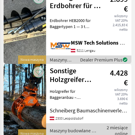
Erdbohrer für 1-
€
3 to Bagger
wliczony
Erdbohrer HEB2000 für
VAT 20%
2.415,83 €
Baggertypen 1 — 3 t
netto
Zustand Neuware mit 1
Jahr Garantie Mit
MSW Tech Solutions GmbH
Bohrkrone Ø 200mm Max.
Drehmoment 1871 Nm
5211 Lengau
Gewicht 54 KG (ohne
Maszyny
Dealer Premium Plus
Nowa maszyna
Aufnahme) Betri
budowlane /
Sonstige
4.428
Sonstige
Holzgreifer
€
Holzzange
wliczony
Holzgreifer für
VAT 20%
Festanbau
Baggeranbau –
3.690 €
Profiqualität von AL
Baggeranbau
netto
Anbaugeräte Massiver
Schneiberg Baumaschinenverleih GmbH
Holzgreifer mit direkt
2333 Leopoldsdorf
verschraubtem Rotator
2 miesiące
und stabiler
Maszyny budowlane /
online
Aufnahmetraverse.
Nowa maszyna