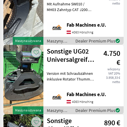
netto
Mit Aufnahme SW010 /
tonnen
MH03 Zahntyp CAT J200
Ausführung mit Kammband
Maszyny budowlane
Fab Machines e.U.
Koparka - osprzęt
4063 Hörsching
Maszyny
Dealer Premium Plus
Maszyna używana
budowlane /
Sonstige UG02
4.750
Sonstige
Universalgreifer
€
mit Rotator
wliczony
Version mit Schraubzähnen
VAT 20%
3.958,33 €
inklusive Rotator Thumm
netto
602 und SW010 / MH03
Adapter für Bagger bis 2
Fab Machines e.U.
tonnen Typ zawieszenia:
Chwytak Maszyny
4063 Hörsching
budowlane Koparka -
Maszyny
Dealer Premium Plus
Maszyna używana
osprzę
budowlane /
Sonstige
890 €
Sonstige