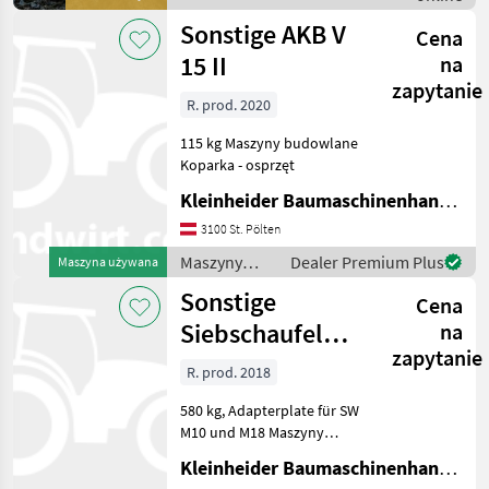
Sonstige
Robuste Profi
Sonstige AKB V
Cena
15 II
na
zapytanie
R. prod. 2020
115 kg Maszyny budowlane
Koparka - osprzęt
Kleinheider Baumaschinenhandel GmbH.
3100 St. Pölten
Maszyny
Dealer Premium Plus
Maszyna używana
budowlane /
Sonstige
Cena
Sonstige
Siebschaufel
na
zapytanie
Allu DL 2-12
R. prod. 2018
580 kg, Adapterplate für SW
M10 und M18 Maszyny
budowlane Koparka -
Kleinheider Baumaschinenhandel GmbH.
osprzęt