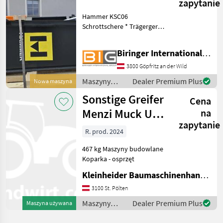
zapytanie
Hammer KSC06
Schrottschere * Trägergerät
(Stiel): 5-12 t * Gewicht: ca.
480-550 kg * Schneidkraft:
Biringer International GmbH
2750 kN * Öffnungsweite:
350 mm * Maultiefe: 348
3800 Göpfritz an der Wild
mm * Gesamtlänge:
Maszyny
Dealer Premium Plus
Nowa maszyna
budowlane /
Sonstige Greifer
Cena
Sonstige
Menzi Muck UG
na
zapytanie
08 M10
R. prod. 2024
467 kg Maszyny budowlane
Koparka - osprzęt
Kleinheider Baumaschinenhandel GmbH.
3100 St. Pölten
Maszyny
Dealer Premium Plus
Maszyna używana
budowlane /