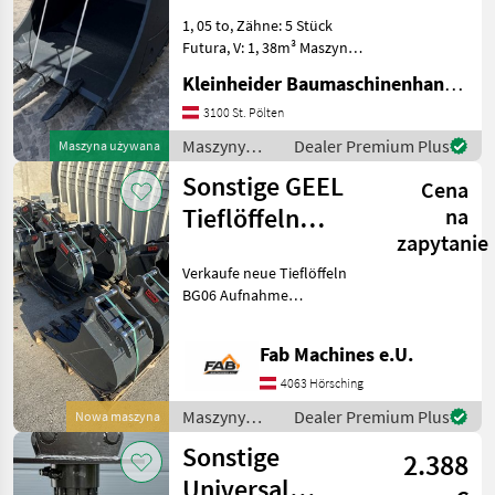
1400
Geel
1, 05 to, Zähne: 5 Stück
UG 08
Futura, V: 1, 38m³ Maszyny
Zweischalengreifer
budowlane Koparka -
Kleinheider Baumaschinenhandel GmbH.
osprzęt
MARKETPLACE
3100 St. Pölten
Maszyny
Dealer Premium Plus
Maszyna używana
Oferty
Ogłoszenia
Marketplace
budowlane /
dealerów
drobne
Sonstige GEEL
Cena
Sonstige
Tieflöffeln
na
zapytanie
Bagger 4.5 - 7
Verkaufe neue Tieflöffeln
tonnen
BG06 Aufnahme
Lagerabve
SW020/M10 300mm breite
500mm breit Maszyny
Fab Machines e.U.
budowlane Koparka -
osprzęt
4063 Hörsching
Maszyny
Dealer Premium Plus
Nowa maszyna
budowlane /
Sonstige
2.388
Sonstige
Universal