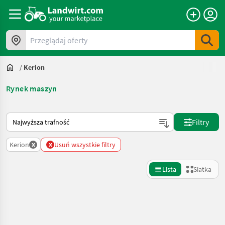
Przeglądaj oferty
/
Kerion
Rynek maszyn
Tak sortuje się na Landwirt.com
Filtry
x
x
Kerion
Usuń wszystkie filtry
Lista
Siatka