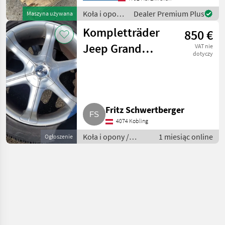
międzyrzędowych, Obręcze
Koła i opony
Dealer Premium Plus
Maszyna używana
Koła i
/ Sonstige
Kompletträder
850 €
Jeep Grand
VAT nie
dotyczy
Cherokee
Fritz Schwertberger
4074 Kobling
Koła i opony /
1 miesiąc online
Ogłoszenie
Kompletne koła