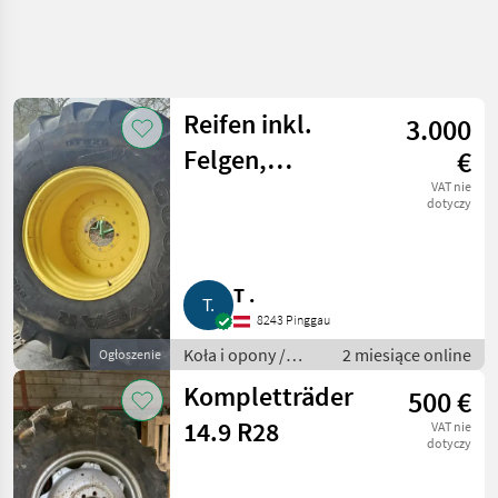
Reifen inkl.
3.000
Felgen,
€
800/65R32
VAT nie
dotyczy
T .
8243 Pinggau
Koła i opony /
2 miesiące online
Ogłoszenie
Kompletne koła
Kompletträder
500 €
14.9 R28
VAT nie
dotyczy