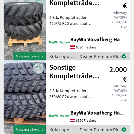
Kompletträder
€
420/75 R20
wliczony
2 Stk. Kompletträder
VAT 20%
2.083,33 €
420/75 R20 waren auf
netto
einem MF 4708 montiert.
Michelin XMCL Typ
BayWa Vorarlberg HandelsGmbH BayWa Technik
konstrukcji: Opony
radialne, Rozmiar koła
6820 Frastanz
(średnica koła): 20 cale,
Koła i opony
Dealer Premium Plus
Maszyna używana
Koła, Wymiar
/ Sonstige
Sonstige
2.000
Kompletträder
€
360/80 R24
wliczony
2 Stk. Kompletträder
VAT 20%
1.666,67 €
360/80 R24 waren auf
netto
einem Fendt 314 Vario
montiert. Typ maszyny: ,
BayWa Vorarlberg HandelsGmbH BayWa Technik
Koło bezdętkowe (TL), Typ
konstrukcji: Opony
6820 Frastanz
radialne, Rozmiar koła
Koła i opony
Dealer Premium Plus
Maszyna używana
(średnica