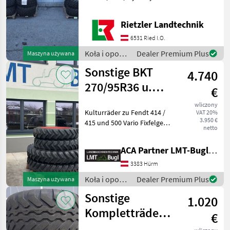
opon, Obręcze Koła i opony
Kompletne koła
Rietzler Landtechnik
6531 Ried I.O.
Koła i opony
Dealer Premium Plus
Maszyna używana
/ Sonstige
Sonstige BKT
4.740
270/95R36 u.
€
320/90R50
wliczony
Kulturräder zu Fendt 414 /
VAT 20%
3.950 €
415 und 500 Vario Fixfelgen
netto
mit Spurmaß 1.800mm BKT
270/95R36 8Loch BKT
ACA Partner LMT-Bugl GmbH
320/90R50 8Loch Typ
maszyny: , Typ konstrukcji:
3383 Hürm
Opony radialne,
Koła i opony
Dealer Premium Plus
Maszyna używana
/ Sonstige
Sonstige
1.020
Kompletträder
€
500/50 R17