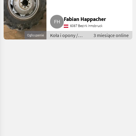
Fabian Happacher
6067 Bezirk Innsbruck
Koła i opony /
3 miesiące online
Ogłoszenie
Kompletne koła