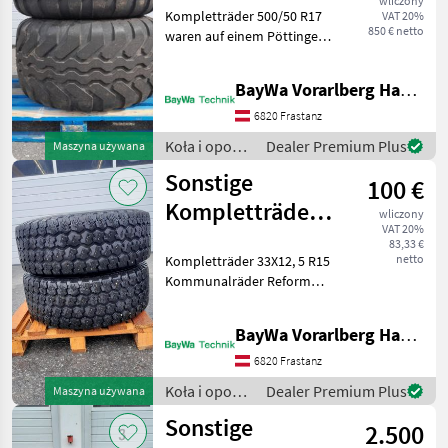
wliczony
Kompletträder 500/50 R17
VAT 20%
850 € netto
waren auf einem Pöttinger
TOP 612 C montiert
Rozmiar koła (średnica
BayWa Vorarlberg HandelsGmbH BayWa Technik
koła): 17 cale, Koła,
Wymiary opon, Obręcze
6820 Frastanz
Koła i opony Kompletne
Koła i opony
Dealer Premium Plus
Maszyna używana
koła
/ Sonstige
Sonstige
100 €
Kompletträder
wliczony
VAT 20%
33X12,5 R15
83,33 €
netto
Kompletträder 33X12, 5 R15
Kommunalräder Reform
Muli ET 15/245 Innen DM
160 mm 6 Loch / 21 mm
BayWa Vorarlberg HandelsGmbH BayWa Technik
Lochkreis DM 205 mm
Discoverer Radial LT Cooper
6820 Frastanz
Rozmiar koła (śr
Koła i opony
Dealer Premium Plus
Maszyna używana
/ Sonstige
Sonstige
2.500