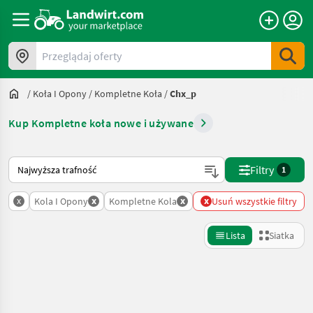
Przeglądaj oferty
/
Koła I Opony
/
Kompletne Koła
/
Chx_p
Kup Kompletne koła nowe i używane
Tak sortuje się na Landwirt.com
Filtry
1
x
x
x
x
Kola I Opony
Kompletne Kola
Usuń wszystkie filtry
Lista
Siatka
Uściślij