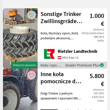
wyszukiwanie
Sonstige Trinker
1.000
Kategoria
Kraj
Filtry
3
Zwillinsgrräder
€
380/85R28
wliczony
Pokaż 14
AKTUALNA
Koła, Wymiary opon, Koła
Zresetuj
VAT/pośrednictwo
ŚCIEŻKA
wyników
884,96 €
podwójne akcesoria,
netto
technika
Obręcze Koła i opony
rolnicza
Kompletne koła
Rietzler Landtechnik
Kola I
Opony
6531 Ried I.O.
Kompletne
Koła i opony
Dealer Premium Plus
Maszyna używana
Kola
/ Sonstige
Inne koła
5.800
WYBIERZ
pomocnicze do
KATEGORIĘ
€
modeli Steyr
Kompletne koła
14
wliczony
Felgi Trinker z pełnym
VAT 20%
Profi, New
4.833,33 €
spawaniem i oponami Mitas
Holland T6, Cas
netto
MARKETPLACE
Z tyłu MITAS HC1000 VF
380/90R46 50% Z przodu