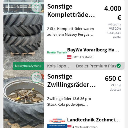
/ Sonstige
Sonstige
4.000
Kompletträder
€
VF 600/60 R30
wliczony
2 Stk. Kompletträder waren
VAT 20%
3.333,33 €
auf einem Massey Ferguson
netto
4708 montiert. Marke:
Michelin XeoBib VF 600/60
BayWa Vorarlberg HandelsGmbH BayWa Technik
R30 Koło bezdętkowe (TL),
Typ konstrukcji: Opony
6820 Frastanz
radialne, Roz
Koła i opony
Dealer Premium Plus
Maszyna używana
/ Sonstige
Sonstige
650 €
Zwillingsräder
VAT nie
dotyczy
13.6-36
Zwillingsräder 13.6-36 pro
Stück Koła podwójne:
Szeroki - wąski, Typ
maszyny: , Koła, Wymiary
Landtechnik Zechmeister GmbH & Co KG
opon, Koła podwójne
akcesoria, Koła do upraw
4792 Münzkirchen