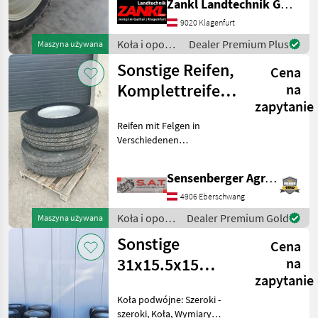
Oferty
Ogłoszenia
Zankl Landtechnik GmbH
MITAS AC85 320/85R34 25%
Marketplace
dealerów
drobne
Rozstaw kół: 218 cm Pasują
9020 Klagenfurt
do modeli St
Koła i opony
Dealer Premium Plus
Maszyna używana
/ Sonstige
Sonstige Reifen,
Cena
Komplettreifen,
na
zapytanie
Anhängerreifen
Reifen mit Felgen in
Verschiedenen
Dimensionen -Komplettrad
Farma Neu 4 Stk.
Sensenberger Agrar-Technik
385/65R22.5 8 Lochfelge
ET0 -Komplettrad
4906 Eberschwang
Goodyear Gebraucht 2 Stk.
Koła i opony
Dealer Premium Gold
Maszyna używana
385/65R22.5 8 Loch
/ Sonstige
Sonstige
Cena
31x15.5x15
na
zapytanie
33x15.5x15
Koła podwójne: Szeroki -
425x55r17
szeroki, Koła, Wymiary